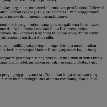
ta budaya negara ini, memamerkan lembaga seperti National Gallery of
tralian Football League (AFL), Melbourne FC. Para penggemarnya
ersama mereka dan menonton pertandingannya.
nomi kokoh yang membuat uang terus mengalir serta lokasi restoran
 Timur dan Barat, Dunia Lama dan Dunia Baru mengizinkan
ederhana atau kompleks tergantung keinginan Anda, dan itu semua
ak restoran yang dapat Anda pilih.
ka pasti memiliki pendapat teguh mengenai tempat untuk menikmati
y yang berkarang sampai Mothers Beach yang ramah bagi keluarga.
mengalami peremajaan seiring hotel mulai menjamur di distrik bisnis
 Campground untuk merasakan pengalaman sejati di Outback atau
bur pengunjung paling antusias. Dan bukan hanya wisatawan yang
utin meraih peringkat atas di antara kota paling layak huni di