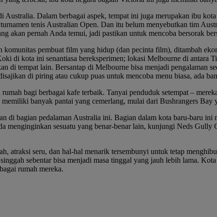
 di Australia. Dalam berbagai aspek, tempat ini juga merupakan ibu ko
i turnamen tenis Australian Open. Dan itu belum menyebutkan tim Aus
yang akan pernah Anda temui, jadi pastikan untuk mencoba bersorak b
n komunitas pembuat film yang hidup (dan pecinta film), ditambah eko
i di kota ini senantiasa bereksperimen; lokasi Melbourne di antara
kan di tempat lain. Bersantap di Melbourne bisa menjadi pengalaman s
sajikan di piring atau cukup puas untuk mencoba menu biasa, ada bany
ah rumah bagi berbagai kafe terbaik. Tanyai penduduk setempat – mere
rne memiliki banyak pantai yang cemerlang, mulai dari Bushrangers Ba
an di bagian pedalaman Australia ini. Bagian dalam kota baru-baru ini 
nda menginginkan sesuatu yang benar-benar lain, kunjungi Neds Gully
ah, atraksi seru, dan hal-hal menarik tersembunyi untuk tetap menghi
h sebentar bisa menjadi masa tinggal yang jauh lebih lama. Kota ini r
sebagai rumah mereka.