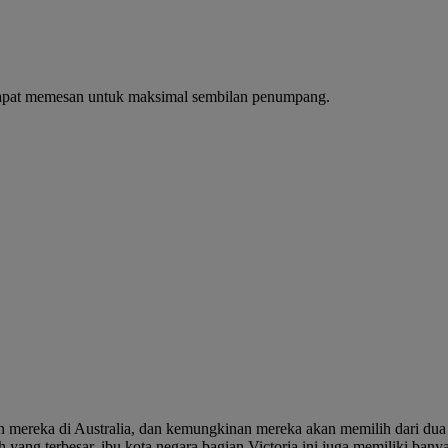
dapat memesan untuk maksimal sembilan penumpang.
n mereka di Australia, dan kemungkinan mereka akan memilih dari du
 yang terbesar, ibu kota negara bagian Victoria ini juga memiliki ban