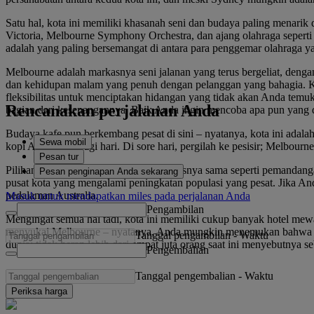
Satu hal, kota ini memiliki khasanah seni dan budaya paling menarik
Victoria, Melbourne Symphony Orchestra, dan ajang olahraga sepert
adalah yang paling bersemangat di antara para penggemar olahraga 
Melbourne adalah markasnya seni jalanan yang terus bergeliat, denga
dan kehidupan malam yang penuh dengan pelanggan yang bahagia. Kok
fleksibilitas untuk menciptakan hidangan yang tidak akan Anda temu
Rencanakan perjalanan Anda
bagian dari kesenangannya. Baik Anda ingin mencoba apa pun yang di
Budaya kafe pun berkembang pesat di sini – nyatanya, kota ini adal
Sewa mobil
kopi Anda pada pagi hari. Di sore hari, pergilah ke pesisir; Melbou
Pesan tur
Pilihan hotel di Melbourne itu tiada batasnya sama seperti pemandang
Pesan penginapan Anda sekarang
pusat kota yang mengalami peningkatan populasi yang pesat. Jika A
pedalaman Australia.
Masuk untuk mendapatkan miles pada perjalanan Anda
Pengambilan
Mengingat semua hal tadi, kota ini memiliki cukup banyak hotel mew
menyukai Melbourne – nyatanya, Anda mungkin menemukan bahwa singga
Tanggal pengambilan
-
Waktu
dunia; tidak heran lebih dari empat juta orang saat ini menyebutnya 
Pengembalian
Tanggal pengembalian
-
Waktu
Periksa harga