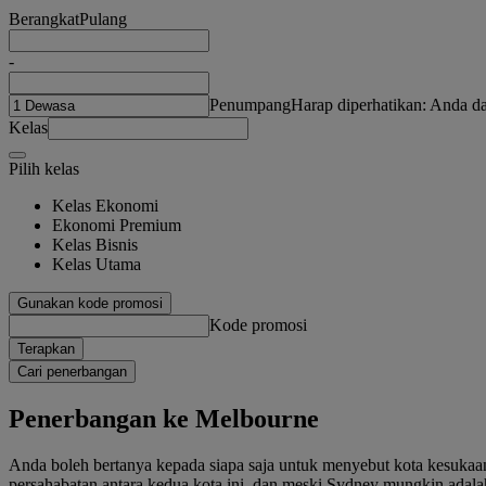
Berangkat
Pulang
-
Penumpang
Harap diperhatikan: Anda 
Kelas
Pilih kelas
Kelas Ekonomi
Ekonomi Premium
Kelas Bisnis
Kelas Utama
Gunakan kode promosi
Kode promosi
Terapkan
Cari penerbangan
Penerbangan ke Melbourne
Anda boleh bertanya kepada siapa saja untuk menyebut kota kesukaa
persahabatan antara kedua kota ini, dan meski Sydney mungkin adalah