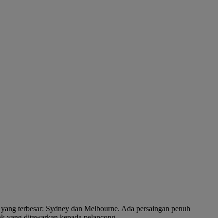
a yang terbesar: Sydney dan Melbourne. Ada persaingan penuh
yak yang ditawarkan kepada pelancong.