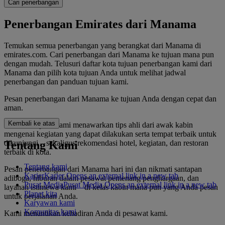
Cari penerbangan
Penerbangan Emirates dari Manama
Temukan semua penerbangan yang berangkat dari Manama di
emirates.com. Cari penerbangan dari Manama ke tujuan mana pun
dengan mudah. Telusuri daftar kota tujuan penerbangan kami dari
Manama dan pilih kota tujuan Anda untuk melihat jadwal
penerbangan dan panduan tujuan kami.
Pesan penerbangan dari Manama ke tujuan Anda dengan cepat dan
aman.
Kembali ke atas
Panduan tujuan kami menawarkan tips ahli dari awak kabin
mengenai kegiatan yang dapat dilakukan serta tempat terbaik untuk
dikunjungi – sekaligus rekomendasi hotel, kegiatan, dan restoran
Tentang Kami
terbaik di kota.
Tentang kami
Pesan penerbangan dari Manama hari ini dan nikmati santapan
Karier
Karier Opens an external link in a new tab
adiboga, hiburan dalam pesawat pemenang penghargaan, dan
Pusat Media
Pusat Media Opens an external link in a new tab
layanan istimewa kami – di kelas kabin mana pun yang Anda pesan
Planet kita
untuk perjalanan Anda.
Karyawan kami
Komunitas kami
Kami menantikan kehadiran Anda di pesawat kami.