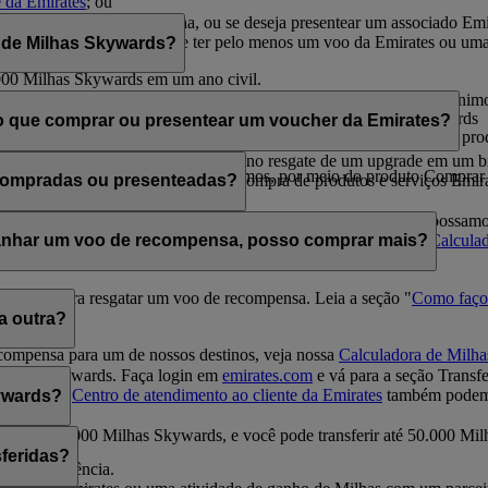
e da Emirates
; ou
irates.
a recompensa de sua escolha, ou se deseja presentear um associado E
o que efetuar a compra deve ter pelo menos um voo da Emirates ou um
 de Milhas Skywards?
ine no site emirates.com.
000 Milhas Skywards em um ano civil.
 Milhas Skywards em um ano civil.
as a outra pessoa em múltiplos de 1.000, começando com o valor míni
lhas Skywards por transação por USD 30 cada 1.000 Milhas Skywards
 que comprar ou presentear um voucher da Emirates?
00 Milhas Skywards em um ano civil para si mesmos, por meio do prod
das em voos Classic Rewards ou no resgate de um upgrade em um bilhe
Milhas em um ano civil para si mesmos, por meio do produto Comprar 
o como voucher em dinheiro para compra de produtos e serviços Emira
 compradas ou presenteadas?
 trocadas por voos Classic Rewards e Upgrades. Embora não possamos 
os de Milhas Skywards relacionados a voos e upgrades em nossa
Calcula
 ganhar um voo de recompensa, posso comprar mais?
cientes para resgatar um voo de recompensa. Leia a seção "
Como faço
kywards
.
a outra?
recompensa para um de nossos destinos, veja nossa
Calculadora de Milha
mirates Skywards. Faça login em
emirates.com
e vá para a seção Transfe
mirates e o
Centro de atendimento ao cliente da Emirates
também podem 
kywards?
 partir de 2.000 Milhas Skywards, e você pode transferir até 50.000 M
sferidas?
da transferência.