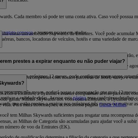
s?
kywards. Cada membro só pode ter uma conta ativa. Caso você possua mai
m contato conosco
e teremos prazer em ajudar.
nha como um associado Skywards da Emirates. Você pode acumular M
 aéreas, bancos, locadoras de veículos, hotéis e uma variedade de marca
ta do ganho. Dentro do ano civil em que as Milhas Skywards vencerão, 
erem prestes a expirar enquanto eu não puder viajar?
 e seu aniversário é em agosto, essas Milhas vencerão em 31 de agos
es a expirar nos próximos 12 meses, pode configurar mensagens automát
 Skywards em recompensas com nossos parceiros de hotel, varejo e estil
kywards.
 Skywards?
s próximos três meses, poderá pagar a prorrogação por mais 12 meses 
os com a Emirates, a flydubai e nossas companhias aéreas parceiras co
eativar a validade delas. Acesse esta
página
para conferir os detalhes 
ode gastar Milhas Skywards nos voos com a Emirates, a flydubai ou c
rds que estão prestes a expirar nos próximos três meses ou reativar 
de vida. Para mais informações, acesse nossa página
Gastar Milhas
.
 você tem Milhas Skywards suficientes para resgatar uma recompensa de 
ensas, as Milhas de Categoria são acumuladas para ajudar você a subir
um número de voo da Emirates (EK).
íodo de qualificação determina a filiação da categoria a que pertence: