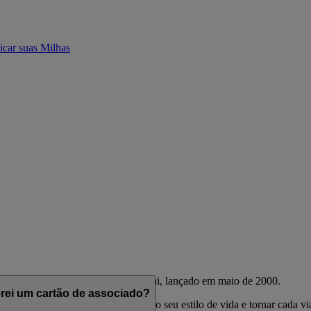
icar suas Milhas
mpanhias aéreas Emirates e flydubai, lançado em maio de 2000.
rei um cartão de associado?
ncias pensados para complementar o seu estilo de vida e tornar cada 