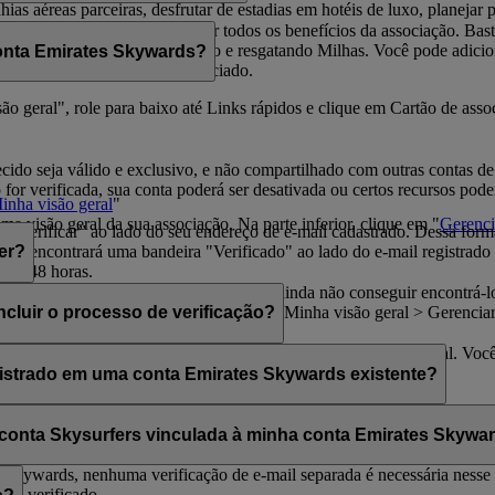
s aéreas parceiras, desfrutar de estadias em hotéis de luxo, planejar pa
m cartão físico para aproveitar todos os benefícios da associação. Ba
rds para continuar acumulando e resgatando Milhas. Você pode adiciona
onta Emirates Skywards?
íveis benefícios.
so rápido aos seus dados de associado.
o geral", role para baixo até Links rápidos e clique em Cartão de asso
rnecido seja válido e exclusivo, e não compartilhado com outras contas 
r verificada, sua conta poderá ser desativada ou certos recursos poderã
inha visão geral
"
ma visão geral da sua associação. Na parte inferior, clique em "
Gerenci
o “Verificar” ao lado do seu endereço de e-mail cadastrado. Dessa form
você encontrará uma bandeira "Verificado" ao lado do e-mail registrad
er?
após 48 horas.
 e-mails são filtrados incorretamente. Se ainda não conseguir encontrá-l
Você encontrará a opção "Verificar" em Minha visão geral > Gerencia
cluir o processo de verificação?
ywards.
s no canto superior direito da tela.
xclusivo, mesmo depois de verificar seu endereço de e-mail atual. Você
essoais.
gistrado em uma conta Emirates Skywards existente?
um endereço de e-mail exclusivo. Se seu endereço de e-mail for compa
ois prosseguir com a verificação.
Entre em contato conosco
para obter a
a conta Skysurfers vinculada à minha conta Emirates Skywa
 Skywards, nenhuma verificação de e-mail separada é necessária nesse 
eja verificado.