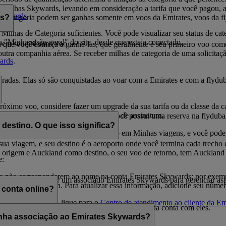
Milhas Skywards, levando em consideração a tarifa que você pagou, a 
Skywards
.
de Categoria podem ser ganhas somente em voos da Emirates, voos da f
as?
ilhas de Categoria suficientes. Você pode visualizar seu status de cate
a "Minha visão geral" do site, desde que esteja conectado.
á em seu próximo voo.
data que você começa a ganhá-las, que geralmente é seu primeiro voo c
ra companhia aérea. Se receber milhas de categoria de uma solicitação r
ards
.
radas. Elas só são conquistadas ao voar com a Emirates e com a flydu
u próximo voo, considere fazer um upgrade da sua tarifa ou da classe d
has de Categoria durante o período de assinatura.
ximas viagens com a Emirates. Se você possui uma reserva na flydubai, 
destino. O que isso significa?
ilhas Skywards) também aparecerão em Minhas viagens, e você poderá
ua viagem, e seu destino é o aeroporto onde você termina cada trecho 
 origem e Auckland como destino, o seu voo de retorno, tem Aucklan
e:
não corresponderem ao nome na conta Emirates Skywards; por exemplo
e ser indicado por um associado Emirates Skywards para gerenciar as
ssociado à reserva. Para atualizar essa informação, adicione seu núm
conta online?
 futuras reservas, ligue para o
Centro de atendimento ao cliente da Em
e, a menos que você compartilhe as credenciais da conta com eles.
inha associação ao Emirates Skywards?
ciação Emirates Skywards do associado.