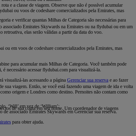
rota e a classe de viagem. Observe que não é possível acumular
lydubai ou voos de codeshare comercializados pela Emirates, mas
goria e verificar quantas Milhas de Categoria são necessárias para
omo associado Emirates Skywards na Emirates ou na flydubai ou em um
etroativa, elas serão válidas a partir da data do voo.
bai ou em voos de codeshare comercializados pela Emirates, mas
a cabine para acumular mais Milhas de Categoria. Você também pode
é necessário acessar flydubai.com para visualizá-la.
 visualizá-las acessando a página
Gerenciar sua reserva
e ao fazer
de sua viagem. Então, se você está fazendo uma viagem de ida e volta
d como origem e Londres como destino. Pernoites não contam como
, ‘Will’ em vez de ‘William’;
pectos de sua conta em seu nome. Um coordenador de viagens
ero de associado Emirates Skywards em Gerenciar sua reserva.
irates
para obter ajuda.