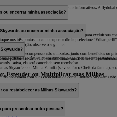
bai para que você possa receber os boletins informativos. A flydubai 
s ou encerrar minha associação?
 assinatura a qualquer momento através do:
s Skywards ou encerrar minha associação?
"
Gerenciar minha conta
" e você encontrará a opção para excluir sua con
que nos três pontos no canto superior direito, selecione "Editar perfil"
udar.
rar sua associação, observe o seguinte:
s Skywards?
suas Milhas e recompensas não utilizadas, junto com benefícios ou priv
nsas perdidas não têm valor em dinheiro e não podem ser resgatadas o
não pode ser revertida. Depois que sua conta Emirates Skywards for ex
wards+ ativa, ela será cancelada sem reembolso.
ntas Skysurfers ou Minha Família (se você for o Chefe da família), se
r, Estender ou Multiplicar suas Milhas
ds cadastrada com suas credenciais da conta Emirates Skywards não est
er ou restabelecer as Milhas Skywards?
 para presentear outra pessoa?