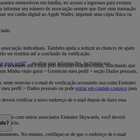
sseios memoráveis ​​em família, ter acesso a ingressos para eventos
sta informar seu número de associação sempre que fizer uma transação
r seu cartão digital ao Apple Wallet, imprimir uma cópia física ou
ciado.
de associação individuais. Também ajuda a reduzir as chances de spam
o ser restritos até a conclusão da verificação.
ar meu perfil
" - atualize suas informações, incluindo sua
a, é acionado um e-mail pelo domínio emirates.email, solicitando que
o em Minha visão geral > Gerenciar meu perfil > seção Dados pessoais.
o, tente reenviar o e-mail de verificação acessando sua conta Emirates
r meu perfil > Dados pessoais ou pode
entrar em contato conosco
para
 deverá verificar o novo endereço de e-mail depois de fazer essa
rtilhado com outros associados Emirates Skywards, você deverá
ssistência.
rds?
momento. No entanto, certifique-se de que o endereço de e-mail