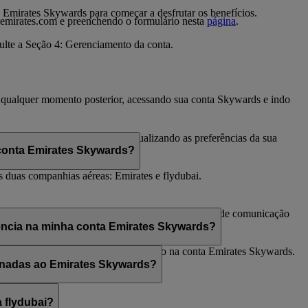
 Emirates Skywards para começar a desfrutar os benefícios.
emirates.com e preenchendo o formulário nesta
página
.
ulte a Seção 4: Gerenciamento da conta.
 a qualquer momento posterior, acessando sua conta Skywards e indo
 da flydubai e/ou da Emirates, atualizando as preferências da sua
o cliente.
 conta Emirates Skywards?
s duas companhias aéreas: Emirates e flydubai.
Emirates Skywards e da flydubai. Suas preferências de comunicação
rência na minha conta Emirates Skywards?
ido não corresponde ao nome informado na conta Emirates Skywards.
ionadas ao Emirates Skywards?
 flydubai?