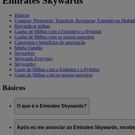
Emirates Skywards
Básicos
Comprar, Presentear, Transferir, Recuperar, Estender ou Multipl
Reivindicar milhas
Ganho de Milhas com a Emirates e a flydubai
Ganho de Milhas com os nossos parceiros
Categorias e benefícios de associação
Minha Família
Skysurfers
Skywards Everyday
Skywards+
Gasto de Milhas com a Emirates e a flydubai
Gasto de Milhas com os nossos parceiros
Básicos
O que é o Emirates Skywards?
Emirates Skywards é o premiado programa de fidelidade das co
Após eu me associar ao Emirates Skywards, recebe
Ele oferece aos membros uma variedade de benefícios e experiê