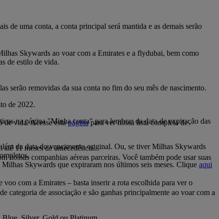
s de uma conta, a conta principal será mantida e as demais serão
ilhas Skywards ao voar com a Emirates e a flydubai, bem como
s de estilo de vida.
elas serão removidas da sua conta no fim do seu mês de nascimento.
to de 2022.
icas na página "Minha conta" para lembrar da data de expiração das
o de vida. Acesse esta
página
para ver nossa lista completa de
além da data do vencimento original. Ou, se tiver Milhas Skywards
m até 11 meses de antecedência.
completos.
om nossas companhias aéreas parceiras. Você também pode usar suas
as Milhas Skywards que expiraram nos últimos seis meses. Clique
aqui
voo com a Emirates – basta inserir a rota escolhida para ver o
 de categoria de associação e são ganhas principalmente ao voar com a
 Blue, Silver, Gold ou Platinum.