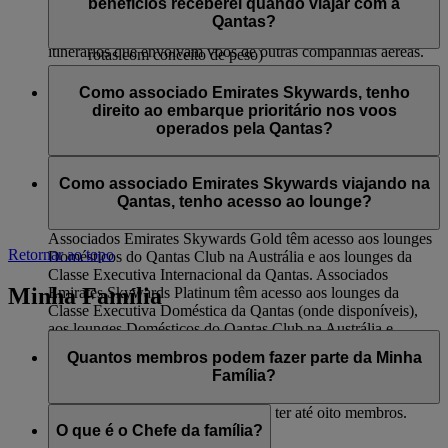
da Qantas e lounges Club Domestic da Qantas
benefícios receberei quando viajar com a
pela flydubai. Este benefício não se aplica a voos codeshare
Check-in na Classe Executiva
Embarque prioritário
Qantas?
operados por outras companhias aéreas e no caso de
Franquia de bagagem adicional de 16 kg (somente nas
Entrega prioritária de bagagem
itinerários que envolvam voos de outras companhias aéreas.
rotas com conceito de peso)
Lounges Qantas International Business Class e lounges
Associados Emirates Skywards Silver que viajam nos voos
Qantas Club Domestic
operados pela Qantas terão acesso a:
Como associado Emirates Skywards, tenho
Embarque prioritário
direito ao embarque prioritário nos voos
Check-in na Classe Econômica Premium (se
Entrega prioritária de bagagem
operados pela Qantas?
disponível)
Franquia de bagagem adicional de 12 kg (somente nas
Sim, há embarque prioritário para associados Emirates
rotas com conceito de limite de peso)
Skywards Platinum e Gold.
Como associado Emirates Skywards viajando na
Qantas, tenho acesso ao lounge?
Associados Emirates Skywards Gold têm acesso aos lounges
Retornar ao topo
Domésticos do Qantas Club na Austrália e aos lounges da
Classe Executiva Internacional da Qantas. Associados
Minha Família
Emirates Skywards Platinum têm acesso aos lounges da
Classe Executiva Doméstica da Qantas (onde disponíveis),
aos lounges Domésticos do Qantas Club na Austrália e
lounges da Classe Executiva Internacional da Qantas.
Quantos membros podem fazer parte da Minha
Família?
Incluindo o Chefe da Família, pode ter até oito membros.
O que é o Chefe da família?