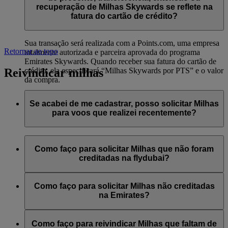
significa que não é possível comprar Milhas Skywards
recuperação de Milhas Skywards se reflete na
adicionais para contas Minha família, nem oferecê-las como
fatura do cartão de crédito?
presente, transferi-las ou reativá-las.
Sua transação será realizada com a Points.com, uma empresa
Retornar ao topo
totalmente autorizada e parceira aprovada do programa
Emirates Skywards. Quando receber sua fatura do cartão de
Reivindicar milhas
crédito, ela especificará “Milhas Skywards por PTS” e o valor
da compra.
Acesse esta
página
para mais informações.
Se acabei de me cadastrar, posso solicitar Milhas
para voos que realizei recentemente?
Sim, novos associados podem solicitar Milhas para voos pela
Emirates, flydubai e Qantas completados até dois meses antes
Como faço para solicitar Milhas que não foram
do cadastro no Emirates Skywards.
creditadas na flydubai?
No entanto, qualquer outra transação, como voos com outras
Se tiver Milhas não creditadas para um voo flydubai, faça o
companhias aéreas parceiras ou compras de serviços e
login e envie um pedido on-line em flydubai.com.
Como faço para solicitar Milhas não creditadas
produtos de parceiros, feita antes do seu cadastro, não se
na Emirates?
qualifica para o ganho ou acúmulo de Milhas.
Se tiver Milhas não creditadas para um voo da Emirates, faça
o login e envie um
pedido on-line
. É possível reivindicar
Como faço para reivindicar Milhas que faltam de