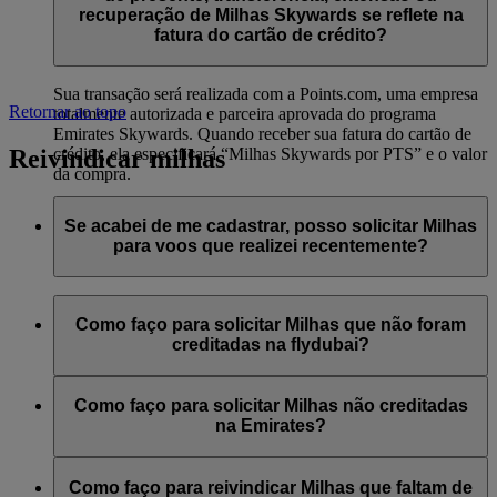
significa que não é possível comprar Milhas Skywards
recuperação de Milhas Skywards se reflete na
adicionais para contas Minha família, nem oferecê-las como
fatura do cartão de crédito?
presente, transferi-las ou reativá-las.
Sua transação será realizada com a Points.com, uma empresa
Retornar ao topo
totalmente autorizada e parceira aprovada do programa
Emirates Skywards. Quando receber sua fatura do cartão de
Reivindicar milhas
crédito, ela especificará “Milhas Skywards por PTS” e o valor
da compra.
Acesse esta
página
para mais informações.
Se acabei de me cadastrar, posso solicitar Milhas
para voos que realizei recentemente?
Sim, novos associados podem solicitar Milhas para voos pela
Emirates, flydubai e Qantas completados até dois meses antes
Como faço para solicitar Milhas que não foram
do cadastro no Emirates Skywards.
creditadas na flydubai?
No entanto, qualquer outra transação, como voos com outras
Se tiver Milhas não creditadas para um voo flydubai, faça o
companhias aéreas parceiras ou compras de serviços e
login e envie um pedido on-line em flydubai.com.
Como faço para solicitar Milhas não creditadas
produtos de parceiros, feita antes do seu cadastro, não se
na Emirates?
qualifica para o ganho ou acúmulo de Milhas.
Se tiver Milhas não creditadas para um voo da Emirates, faça
o login e envie um
pedido on-line
. É possível reivindicar
Como faço para reivindicar Milhas que faltam de