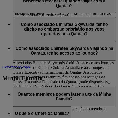
da Qantas e lounges Club Domestic da Qantas
benefícios receberei quando viajar com a
pela flydubai. Este benefício não se aplica a voos codeshare
Check-in na Classe Executiva
Embarque prioritário
Qantas?
operados por outras companhias aéreas e no caso de
Franquia de bagagem adicional de 16 kg (somente nas
Entrega prioritária de bagagem
itinerários que envolvam voos de outras companhias aéreas.
rotas com conceito de peso)
Lounges Qantas International Business Class e lounges
Associados Emirates Skywards Silver que viajam nos voos
Qantas Club Domestic
operados pela Qantas terão acesso a:
Como associado Emirates Skywards, tenho
Embarque prioritário
direito ao embarque prioritário nos voos
Check-in na Classe Econômica Premium (se
Entrega prioritária de bagagem
operados pela Qantas?
disponível)
Franquia de bagagem adicional de 12 kg (somente nas
Sim, há embarque prioritário para associados Emirates
rotas com conceito de limite de peso)
Skywards Platinum e Gold.
Como associado Emirates Skywards viajando na
Qantas, tenho acesso ao lounge?
Associados Emirates Skywards Gold têm acesso aos lounges
Retornar ao topo
Domésticos do Qantas Club na Austrália e aos lounges da
Classe Executiva Internacional da Qantas. Associados
Minha Família
Emirates Skywards Platinum têm acesso aos lounges da
Classe Executiva Doméstica da Qantas (onde disponíveis),
aos lounges Domésticos do Qantas Club na Austrália e
lounges da Classe Executiva Internacional da Qantas.
Quantos membros podem fazer parte da Minha
Família?
Incluindo o Chefe da Família, pode ter até oito membros.
O que é o Chefe da família?