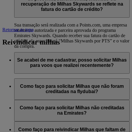
significa que não é possível comprar Milhas Skywards
recuperação de Milhas Skywards se reflete na
adicionais para contas Minha família, nem oferecê-las como
fatura do cartão de crédito?
presente, transferi-las ou reativá-las.
Sua transação será realizada com a Points.com, uma empresa
Retornar ao topo
totalmente autorizada e parceira aprovada do programa
Emirates Skywards. Quando receber sua fatura do cartão de
Reivindicar milhas
crédito, ela especificará “Milhas Skywards por PTS” e o valor
da compra.
Acesse esta
página
para mais informações.
Se acabei de me cadastrar, posso solicitar Milhas
para voos que realizei recentemente?
Sim, novos associados podem solicitar Milhas para voos pela
Emirates, flydubai e Qantas completados até dois meses antes
Como faço para solicitar Milhas que não foram
do cadastro no Emirates Skywards.
creditadas na flydubai?
No entanto, qualquer outra transação, como voos com outras
Se tiver Milhas não creditadas para um voo flydubai, faça o
companhias aéreas parceiras ou compras de serviços e
login e envie um pedido on-line em flydubai.com.
Como faço para solicitar Milhas não creditadas
produtos de parceiros, feita antes do seu cadastro, não se
na Emirates?
qualifica para o ganho ou acúmulo de Milhas.
Se tiver Milhas não creditadas para um voo da Emirates, faça
o login e envie um
pedido on-line
. É possível reivindicar
Como faço para reivindicar Milhas que faltam de