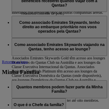
da Qantas e lounges Club Domestic da Qantas
benefícios receberei quando viajar com a
pela flydubai. Este benefício não se aplica a voos codeshare
Check-in na Classe Executiva
Embarque prioritário
Qantas?
operados por outras companhias aéreas e no caso de
Franquia de bagagem adicional de 16 kg (somente nas
Entrega prioritária de bagagem
itinerários que envolvam voos de outras companhias aéreas.
rotas com conceito de peso)
Lounges Qantas International Business Class e lounges
Associados Emirates Skywards Silver que viajam nos voos
Qantas Club Domestic
operados pela Qantas terão acesso a:
Como associado Emirates Skywards, tenho
Embarque prioritário
direito ao embarque prioritário nos voos
Check-in na Classe Econômica Premium (se
Entrega prioritária de bagagem
operados pela Qantas?
disponível)
Franquia de bagagem adicional de 12 kg (somente nas
Sim, há embarque prioritário para associados Emirates
rotas com conceito de limite de peso)
Skywards Platinum e Gold.
Como associado Emirates Skywards viajando na
Qantas, tenho acesso ao lounge?
Associados Emirates Skywards Gold têm acesso aos lounges
Retornar ao topo
Domésticos do Qantas Club na Austrália e aos lounges da
Classe Executiva Internacional da Qantas. Associados
Minha Família
Emirates Skywards Platinum têm acesso aos lounges da
Classe Executiva Doméstica da Qantas (onde disponíveis),
aos lounges Domésticos do Qantas Club na Austrália e
lounges da Classe Executiva Internacional da Qantas.
Quantos membros podem fazer parte da Minha
Família?
Incluindo o Chefe da Família, pode ter até oito membros.
O que é o Chefe da família?