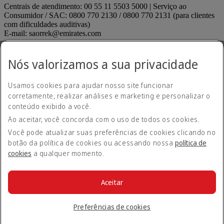
Centrais de atendimento: 00 55 11 5503 5000 | Serviço ao
Consumidor / SAC: 0800 770 2130 / 0800 770 2131 (para clientes
com dificuldades auditivas)
E-mail: saorrek@emirates.com
Declaração de acessibilidade
Contate-nos
Nós valorizamos a sua privacidade
Política de privacidade
Termos e condições
Usamos cookies para ajudar nosso site funcionar
Política de Cookies
Segurança cibernética
corretamente, realizar análises e marketing e personalizar o
Declaração de transparência relativa à Lei sobre Escravidão
conteúdo exibido a você.
Moderna
Ao aceitar, você concorda com o uso de todos os cookies.
Mapa do site
ANAC regulados
ANAC regulados Opens an external link in
Você pode atualizar suas preferências de cookies clicando no
a new tab
botão da política de cookies ou acessando nossa
política de
Desempenho de pontualidade
cookies
a qualquer momento.
Envie uma sugestão ou reclamação
Envie uma sugestão ou
reclamação Opens an external link in a new tab
Menores desacompanhados
Menores desacompanhados
Aceitar
Opens an external link in a new tab
© 2026 Grupo Emirates. Todos os direitos reservados.
Preferências de cookies