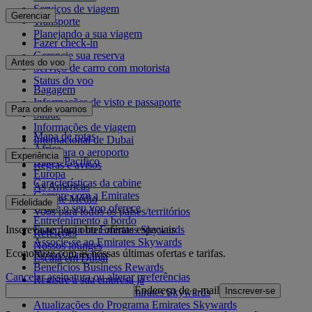
Serviços de viagem
Gerenciar
Transporte
Planejando a sua viagem
Fazer check-in
Gerencie sua reserva
Antes do voo
Serviço de carro com motorista
Status do voo
Bagagem
Informações de visto e passaporte
Para onde voamos
Saúde
Informações de viagem
Mapa de rotas
Internacional de Dubai
África
De e para o aeroporto
Experiência
Ásia e Pacífico
Regras e avisos
Europa
Características da cabine
As Américas
Compre com a Emirates
Oriente Médio
Fidelidade
O que o seu voo oferece
Voos para todos os países/territórios
Entretenimento a bordo
Inscreva-se para obter ofertas especiais
Fazer login no Emirates Skywards
Refeições
Associe-se ao Emirates Skywards
Nossos lounges
Economize com as nossas últimas ofertas e tarifas.
Nossos parceiros
Escala em Dubai
Benefícios Business Rewards
Cancelar assinatura ou alterar preferências
Registre a sua empresa já
Endereço de e-mail
Inscrever-se
Regras do programa Emirates Skywards
Atualizações do Programa Emirates Skywards