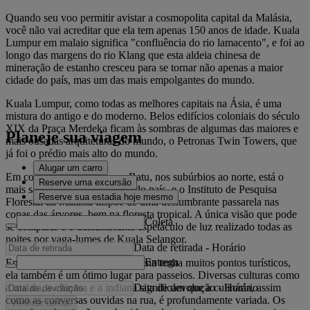
Quando seu voo permitir avistar a cosmopolita capital da Malásia,
você não vai acreditar que ela tem apenas 150 anos de idade. Kuala
Lumpur em malaio significa "confluência do rio lamacento", e foi ao
longo das margens do rio Klang que esta aldeia chinesa de
mineração de estanho cresceu para se tornar não apenas a maior
cidade do país, mas um das mais empolgantes do mundo.
Kuala Lumpur, como todas as melhores capitais na Ásia, é uma
mistura do antigo e do moderno. Belos edifícios coloniais do século
XIX da Praça Merdeka ficam às sombras de algumas das maiores e
Planeje sua viagem
mais ousadas arquiteturas do mundo, o Petronas Twin Towers, que
já foi o prédio mais alto do mundo.
Alugar um carro
Em contraste, nas Cavernas Batu, nos subúrbios ao norte, está o
Reserve uma excursão
mais sagrado santuário hindu do país, e o Instituto de Pesquisa
Reserve sua estadia hoje mesmo
Florestal da Malásia dispõe de uma deslumbrante passarela nas
copas das árvores, bem na floresta tropical. A única visão que pode
Coleta
se comparar é o deslumbrante espetáculo de luz realizado todas as
noites por vaga-lumes de Kuala Selangor.
Data de retirada
-
Horário
Entrega
Embora a maior cidade da Malásia tenha muitos pontos turísticos,
ela também é um ótimo lugar para passeios. Diversas culturas como
Data de devolução
-
Horário
a malaia, a chinesa e a indiana significam que a culinária, assim
como as conversas ouvidas na rua, é profundamente variada. Os
Verificar tarifas