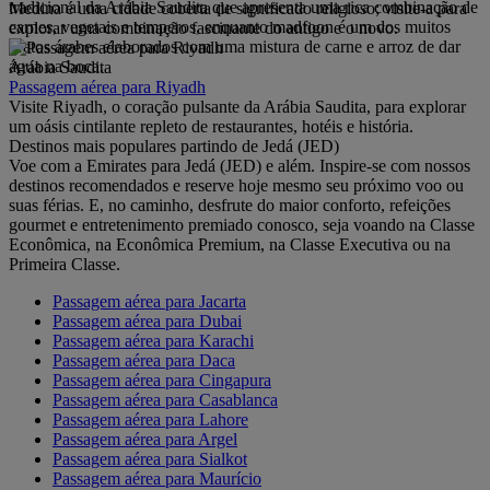
tradicional da Arábia Saudita que apresenta uma rica combinação de
Medina é uma cidade coberta de significado religioso; visite-a para
carnes, vegetais e temperos, enquanto madfoon é um dos muitos
explorar uma combinação fascinante do antigo e o novo.
pratos árabes elaborados com uma mistura de carne e arroz de dar
água na boca.
Arábia Saudita
Passagem aérea para Riyadh
Visite Riyadh, o coração pulsante da Arábia Saudita, para explorar
um oásis cintilante repleto de restaurantes, hotéis e história.
Destinos mais populares partindo de Jedá (JED)
Voe com a Emirates para Jedá (JED) e além. Inspire-se com nossos
destinos recomendados e reserve hoje mesmo seu próximo voo ou
suas férias. E, no caminho, desfrute do maior conforto, refeições
gourmet e entretenimento premiado conosco, seja voando na Classe
Econômica, na Econômica Premium, na Classe Executiva ou na
Primeira Classe.
Passagem aérea para Jacarta
Passagem aérea para Dubai
Passagem aérea para Karachi
Passagem aérea para Daca
Passagem aérea para Cingapura
Passagem aérea para Casablanca
Passagem aérea para Lahore
Passagem aérea para Argel
Passagem aérea para Sialkot
Passagem aérea para Maurício