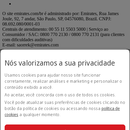
O site emirates.com/br é administrado por: Emirates, Rua James
Joule, 92, 7 andar, São Paulo, SP, 04576080, Brazil. CNPJ:
08.692.080/0001-03
Centrais de atendimento: 00 55 11 5503 5000 | Serviço ao
Consumidor / SAC: 0800 770 2130 / 0800 770 2131 (para clientes
com dificuldades auditivas)
E-mail: saorrek@emirates.com
Declaração de acessibilidade
Contate-nos
Nós valorizamos a sua privacidade
Política de privacidade
Termos e condições
Usamos cookies para ajudar nosso site funcionar
Política de Cookies
Segurança cibernética
corretamente, realizar análises e marketing e personalizar o
Declaração de transparência relativa à Lei sobre Escravidão
conteúdo exibido a você.
Moderna
Ao aceitar, você concorda com o uso de todos os cookies.
Mapa do site
ANAC regulados
ANAC regulados Opens an external link in
Você pode atualizar suas preferências de cookies clicando no
a new tab
botão da política de cookies ou acessando nossa
política de
Desempenho de pontualidade
cookies
a qualquer momento.
Envie uma sugestão ou reclamação
Envie uma sugestão ou
reclamação Opens an external link in a new tab
Menores desacompanhados
Menores desacompanhados