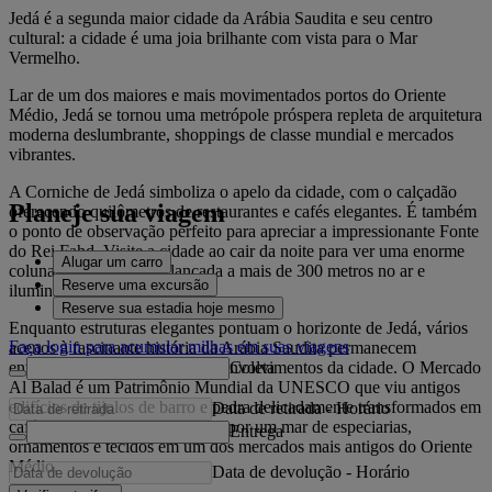
Jedá é a segunda maior cidade da Arábia Saudita e seu centro
cultural: a cidade é uma joia brilhante com vista para o Mar
Vermelho.
Lar de um dos maiores e mais movimentados portos do Oriente
Médio, Jedá se tornou uma metrópole próspera repleta de arquitetura
moderna deslumbrante, shoppings de classe mundial e mercados
vibrantes.
A Corniche de Jedá simboliza o apelo da cidade, com o calçadão
Planeje sua viagem
oferecendo quilômetros de restaurantes e cafés elegantes. É também
o ponto de observação perfeito para apreciar a impressionante Fonte
do Rei Fahd. Visite a cidade ao cair da noite para ver uma enorme
Alugar um carro
coluna de água do mar lançada a mais de 300 metros no ar e
Reserve uma excursão
iluminada por luzes coloridas.
Reserve sua estadia hoje mesmo
Enquanto estruturas elegantes pontuam o horizonte de Jedá, vários
Faça login para acumular milhas em suas viagens
acenos à fascinante história da Arábia Saudita permanecem
Coleta
entrelaçados com os novos desenvolvimentos da cidade. O Mercado
Al Balad é um Patrimônio Mundial da UNESCO que viu antigos
edifícios de tijolos de barro e pedra delicadamente transformados em
Data de retirada
-
Horário
cafés e galerias de arte. Passeie por um mar de especiarias,
Entrega
ornamentos e tecidos em um dos mercados mais antigos do Oriente
Médio.
Data de devolução
-
Horário