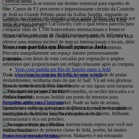
Verificar tarifas
A cidade também se tornou um destino essencial para esportes de
elite. Carros de F1 percorrem o impressionante circuito da Corniche
de Jedá no Grande Prêmio anual da Arábia Saudita, enquanto os
Comece sua reserva em emirates.com e ganhe Milhas Skywards por
melhores boxeadores do mundo se enfrentam na moderna King
meio de nosso parceiro CarTrawler, com o qual temos parceria para
Abdullah Sports City.
comparar mais de 1.700 fornecedores internacionais e fornecer
ótimas tarifas para mais de 50.000 locais em mais de 145 países.
Quanto às experiências de compras de alto padrão, o Red Sea Mall
oferece uma mistura incrível de marcas internacionais e locais, além
Voos com partida em Brasil rumo a Jedá
de uma variedade incomparável de opções de entretenimento.
Percorra tranquilamente um espaço interno primorosamente
projetado, com áreas de estar cercadas por vegetação e amplos
2 destinos
refeitórios que proporcionam um refúgio relaxante após as compras.
Voos com partida em Rio de Janeiro rumo a Jedá
Dada a localização costeira de Jedá, há uma variedade de praias
Voos com partida em São Paulo rumo a Jedá
deslumbrantes, nenhuma mais do que Al Saif. Vá até esta gloriosa
Nossos destinos em Arábia Saudita
faixa de areia dourada intocada e banhe-se nas águas azul-turquesa.
A vida marinha próspera do Mar Vermelho, os recifes intocados e o
Arábia Saudita
clima temperado tornam Jeddah um ponto de interesse para
Passagem aérea para Dammam
mergulho autônomo e com snorkel. Nade ao lado de arraias,
Quando seu avião se aproximar de Damman, você verá a quinta
barracudas e tartarugas enquanto explora a fascinante variedade de
maior cidade da Arábia Saudita elevando-se do deserto, brilhante,
naufrágios no fundo do mar, fora do porto de Jedá.
internacional e rica em petróleo.
Uma vasta seleção de culinárias internacionais espera por você nos
vários restaurantes de primeira classe de Jedá, porém, há muitos
Arábia Saudita
pratos locais tentadores para provar. Matazeez é um ensopado
Passagem aérea para Medina