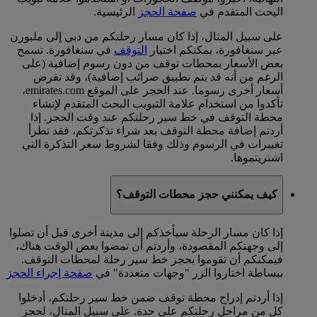
البحث المتقدم في
صفحة الحجز
الرئيسية.
على سبيل المثال، إذا كان مسار رحلتكم من دبي إلى ملبورن
عبر سنغافورة، يمكنكم اختيار
التوقف
في سنغافورة. تسمح
بعض الأسعار بمحطات توقف من دون رسوم إضافية (على
الرغم من أنه قد يتم تطبيق ضرائب إضافية)، وقد تفرض
أسعار أخرى رسوما. عند الحجز على الموقع emirates.com،
تأكدوا من استخدام علامة التبويب البحث المتقدم لإنشاء
محطة التوقف في خط سير رحلتكم عند وقت الحجز. إذا
أردتم إضافة محطة التوقف بعد شراء تذكرتكم، فقد تطرأ
تغييرات في الرسوم وذلك وفقا لشروط سعر التذكرة التي
اشتريتموها.
كيف يمكنني حجز محطات التوقف؟
إذا كان مسار الرحلة سيأخذكم إلى مدينة أخرى قبل أن تصلوا
إلى وجهتكم المقصودة، وأردتم أن تمضوا بعض الوقت هناك،
فيمكنكم أن تقوموا بحجز خط سير رحلة لمحطات التوقف.
ببساطة اختاروا الزر "وجهات متعددة" في
صفحة إجراء الحجز
إذا أردتم إدراج محطة توقف ضمن خط سير رحلتكم، أدخلوا
كل من مراحل رحلتكم على حدة. على سبيل المثال، لحجز