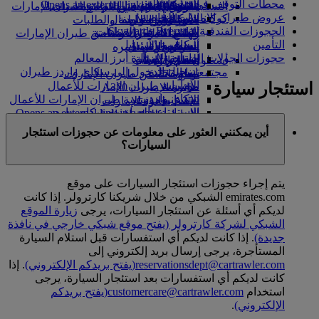
محطات التوقف في دبي
in a new tab
الشركاء الجويون
Opens an external link in a new tab
هلسنكي
التسلية للأطفال
السوق الحرة
تجربتكم على متن الطائرة
تناول الطعام في الدرجة السياحية
السفر لأصحاب الهمم مع طيران الإمارات
عروض طيران الإمارات الخاصة
كوكبنا
شركاؤنا
هانغتشو
الممتازة
متجرنا الرسمي
الأدوات والموارد
الترفيه عن الأطفال
المساعدة الخاصة والطلبات
الحجوزات الفندقية
Skywards Everyday
الاستدامة في العمليات
دا نانغ
ألعاب الأطفال
وجبات الدرجة السياحية
الهاتف المتحرك وتطبيق طيران الإمارات
التأمين
سكاي واردز رايل
السياسة البيئية
شنزان
المشروبات
أنشطة للأطفال
إلغاء حجز أو تغييره
حجوزات الجولات السياحية وزيارة أبرز المعالم
حاسبة الأميال
التقارير البيئية
أسطول طائراتنا
سييم ريب
تعطل الرحلات
تسجيل الدخول إلى سكاي واردز طيران
مجتمعاتنا المحلية
بوينج 777
معلومات عن طيران الإمارات
الإمارات
استئجار سيارة
مؤسسة طيران الإمارات للأعمال
طائرة الإمارات A380
سكاي واردز+
الإنسانية
مؤسسة طيران الإمارات للأعمال
A350 طائرة الإمارات
الاستمتاع بالحياة مع سكاي واردز
الإنسانية Opens an external link in a new
الإمارات للطيران الخاص
tab
توزيع المقاعد
أين يمكنني العثور على معلومات عن حجوزات استئجار
الرعاية
السيارات؟
يتم إجراء حجوزات استئجار السيارات على موقع
emirates.com الشبكي من خلال شريكنا كارترولر. إذا كانت
لديكم أي أسئلة عن استئجار السيارات، يرجى
زيارة الموقع
الشبكي لشركة كارترولر
(يفتح موقع شبكي خارجي في نافذة
جديدة)
. إذا كانت لديكم أي استفسارات قبل استلام السيارة
المستأجرة، يرجى إرسال بريد إلكتروني إلى
reservationsdept@cartrawler.com
(يفتح بريدكم الإلكتروني)
. إذا
كانت لديكم أي استفسارات بعد استئجار السيارة، يرجى
استخدام
customercare@cartrawler.com
(يفتح بريدكم
الإلكتروني)
.