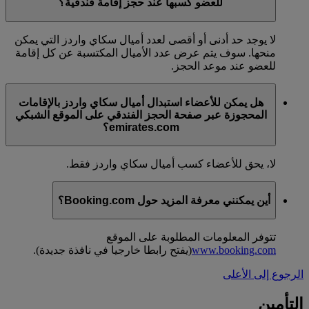
للعضو كسبها عند حجز إقامة فندقية؟
لا يوجد حد أدنى أو أقصى لعدد أميال سكاي واردز التي يمكن
منحها. سوف يتم عرض عدد الأميال المكتسبة عن كل إقامة
للعضو عند موعد الحجز.
هل يمكن للأعضاء استبدال أميال سكاي واردز بالإقامات
المحجوزة عبر صفحة الحجز الفندقي على الموقع الشبكي
emirates.com؟
لا، يحق للأعضاء كسب أميال سكاي واردز فقط.
أين يمكنني معرفة المزيد حول Booking.com؟
تتوفر المعلومات المطلوبة على الموقع
www.booking.com
(يفتح رابطا خارجيا في نافذة جديدة)
.
الرجوع إلى الأعلى
التأمين