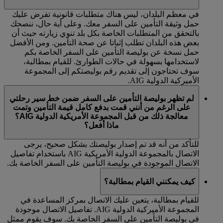
في معظم البلدان، ليس هناك متطلبات قانونية تفرض عليك
حمل وثيقة التأمين على السفر معك. وعلى أية حال، ننصحك
بالتحقق من المتطلبات الخاصة بكل بلد تنوي زيارته حيث أن
بعض هذه البلدان تطلب إثباتا عن صحة التأمين. ومن الأفضل
حمل نسخة عن بوليصة التأمين على السفر الخاصة بكم
لاستخدامها بسهولة في حالات الطوارئ. للقيام بمطالبة،
سوف تحتاجون إلى تقديم رقم بوليصتكم إلى المجموعة
الأميركية الدولية AIG.
لم تظهر بوليصة التأمين على السفر ضمن خط سير رحلتي
على الرغم من أنني قمت بدفع كامل قيمة التأمين وتمت
معالجة ذلك من قبل المجموعة الأمريكية الدولية AIG؟
ماذا أفعل؟
للتأكد من أنه قد تم إصدار بوليصتك بشكل صحيح، يرجى
الاتصال بالمجموعة الدولية الأمريكية AIG باستخدام تفاصيل
الاتصال الموجودة في بوليصة التأمين على السفر الخاصة بك.
كيف يمكنني القيام بمطالبة؟
للقيام بمطالبة، يتعين عليك الاتصال بمركز المساعدة في
المجموعة الأميركية الدولية AIG. تفاصيل الاتصال موجودة
في بوليصة التأمين على السفر الخاصة بك. سوف يقوم ممثل