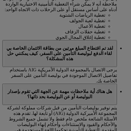
ملاحظة أنه لا يمكن شراء التغطية التأمينية الاختيارية الواردة
أدناه على أساس مستقل أو على الرحلات ذات الاتجاه الواحد:
تغطية الرياضات الشتوية
تغطية لعبة الجولف
تغطية الأعمال
تغطية حفلات الزفاف
تغطية إغلاق المجال الجوي
لقد تم اقتطاع المبلغ مرتين من بطاقة الائتمان الخاصة بي
لقاء الدفع لبوليصة التأمين على السفر، كيف يمكنني حل
هذه المشكلة؟
يرجى الاتصال بالمجموعة الدولية الأمريكية AIG باستخدام
تفاصيل الاتصال الموجودة في بوليصة التأمين على السفر
الخاصة بك.
هل هناك أية ملاحظات مهمة عن الجهة التي تقوم بإصدار
البوليصة أو عن البوليصة بحد ذاتها؟
يتم توفير بوليصات التأمين من قبل شركات مملوكة لشركة
المجموعة الأميركية الدولية (AIG) أو تابعة لها. تقدم هذه
الأسئلة الشائعة ملخص عام فقط ولا تشمل جميع الشروط
والأحكام والقيود والاستثناءات وأحكام إنهاء البوليصات
المقدمة. التغطية التأمينية تحكمها اللغة المستخدمة في