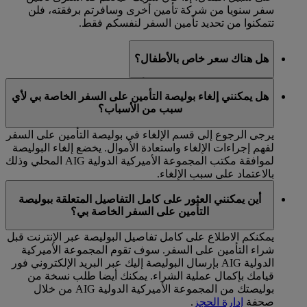
سفر سنويا من شركة تأمين أخرى وسافرتم برفقته، فلن
تتمكنوا من تحديد تأمين السفر لنفسكم فقط.
هل هناك سعر خاص بالأطفال؟
نعم، تتم تغطية ما يصل إلى 4 أطفال تحت سن 12 عاما مجانا
هل يمكنني إلغاء بوليصة التأمين على السفر الخاصة بي لأي
عند السفر مع شخص أو شخصين بالغين مؤمن عليهم.
سبب من الأسباب؟
يرجى الرجوع إلى قسم الإلغاء في بوليصة التأمين على السفر
لفهم إجراءات الإلغاء واستعادة الأموال. يخضع إلغاء البوليصة
لموافقة مكتب المجموعة الأميركية الدولية AIG المحلي وذلك
بالاعتماد على سبب الإلغاء.
أين يمكنني العثور على كامل التفاصيل المتعلقة ببوليصة
التأمين على السفر الخاصة بي؟
يمكنكم الاطلاع على كامل تفاصيل البوليصة عبر الإنترنت قبل
شراء التأمين على السفر. سوف تقوم المجموعة الأميركية
الدولية AIG بإرسال البوليصة إليك عبر البريد الإلكتروني فور
قيامك بإكمال عملية الشراء. يمكنك أيضا طلب نسخة من
بوليصتك من المجموعة الأميركية الدولية AIG من خلال
صحفة
إدارة الحجز
.