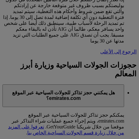
بوليصتكم بسبب ظروف غير متوقعة خارجة عن إرادتكم
والتي تقع ضمن شروط وأحكام هذه التغطية، سيتم تمديد
فترة التغطية دون أي تكلفة إضافية لمدة تصل إلى 30 يوما. إذا
تم تمديد الرحلة لأسباب طبية، سينطبق ذلك أيضا على شخص
واحد يسافر معكم، طالما أن AIG تأذن له بالبقاء معكم
مسبقا. يجب أن تصدق AIG على جميع الطلبات التي تزيد
مدتها عن 30 يوما
الرجوع إلى الأعلى
حجوزات الجولات السياحية وزيارة أبرز
المعالم
هل يمكنني حجز تذاكر للجولات السياحية عبر الموقع
emirates.com؟
يمكنكم حجز تذاكر للجولات السياحية عبر الموقع
emirates.com، ويتم إجراء جميع عمليات شراء التذاكر عبر
موقعنا من خلال شريكنا GetYourGuide.
تعرفوا على المزيد
من خلال زيارة قسم الجولات السياحية الخاص بنا
.