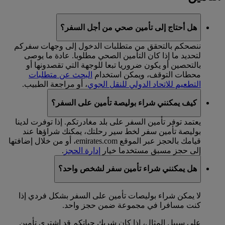
هل أحتاج إلى تأمين صحي من أجل السفر؟
ننصحكم بالتحقق من متطلبات الدخول إلى وجهات سفركم
لتحديد ما إذا كان التأمين الصحي مطلوبا. عادة ما يوصى
بالتحصين أو يكون ضروريا تبعا للوجهة التي تقصدونها أو
محطات التوقف، ويمكن استخدام
البحث عن متطلبات
التطعيم للاتحاد الدولي للنقل الجوي
، أو مراجعة الطبيب.
كيف يمكنني شراء بوليصة تأمين على السفر؟
يعتمد توفر تأمين السفر على بلد مغادرتكم. إذا توفرت لدينا
بوليصة تأمين سفر لخط سير رحلتك، يمكنك شراؤها عند
قيامك بالحجز عبر الموقع emirates.com، أو من خلال إضافتها
إلى حجز مسبق مستخدما خيار
إدارة الحجز
.
هل يمكنني شراء تأمين سفر لشخص واحد؟
لا يمكن شراء بوليصات تأمين على السفر بشكل فردي إذا
كنت مسافرا في مجموعة ضمن حجز واحد.
على سبيل المثال، إذا كان شريك حياتكم قد اشترى تأمين