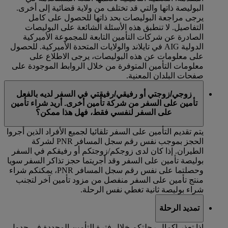
البوليصة ذاتها والتي قد تختلف من ولاية قضائية إلى أخرى.
يرجى مراجعة البوليصات بحد ذاتها للحصول على كامل
التفاصيل. لا تنطبق هذه الأسئلة الشائعة على البوليصات
الصادرة عن شركات التأمين التابعة للمجموعة الأميركية
الدولية AIG في تايلاند والولايات المتحدة الأميركية. للحصول
على معلومات عن هذه البوليصات، يرجى الاطلاع على
معلومات التأمين المتوفرة من خلال الروابط الموجودة على
صفحات البلدان المعنية.
زوجي/زوجتي أو رفيقي/رفيقتي في السفر لديه بالفعل
تأمين على السفر من شركة تأمين أخرى. أريد شراء تأمين
على السفر لنفسي فقط، فهل هذا ممكن؟
يتم تقديم التأمين على السفر تلقائيا لجميع الأفراد الذين أجروا
الحجز بموجب نفس رقم سجل المسافر PNR لشركة
الطيران. إذا كان لدى زوجكم/زوجتكم أو رفيقكم في السفر
بوليصة تأمين على السفر وقد أجريتما حجز تذاكر السفر سويا
وحصلتما على نفس رقم سجل المسافر PNR، يمكنكم شراء
منتج تأمين على السفر منفصل من مزود تأمين آخر لتجنب
شراء بوليصة ثانية تغطي نفس الرحلة.
تمديد الرحلة
إذا تعذر إكمال رحلتكم خلال فترة التأمين المحددة في جدول