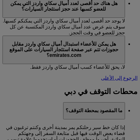
هل هناك حد أقصى لعدد أميال سكاي واردز التي يمكن
للعضو كسبها عند حجز استئجار السيارات؟
لا يوجد حد أقصى لعدد أميال سكاي واردز التي يمكنكم كسبها.
سوف يتم عرض عدد أميال سكاي واردز المكتسبة عن كل
حجز للعضو في وقت الحجز.
هل يمكن للأعضاء استبدال أميال سكاي واردز مقابل
حجوزات تتم عبر صفحة استئجار السيارات على الموقع
emirates.com؟
لا، يحق للأعضاء كسب أميال سكاي واردز فقط.
الرجوع إلى الأعلى
محطات التوقف في دبي
ما المقصود بمحطة التوقف؟
إذا كان خط سير رحلتكم يمر بمدينة أخرى وكنتم ترغبون في
قضاء بعض الوقت فيها قبل متابعة السفر إلى وجهتكم
النهائية، أخبروا موظف الحجوزات أو استخدموا علامة تبويب