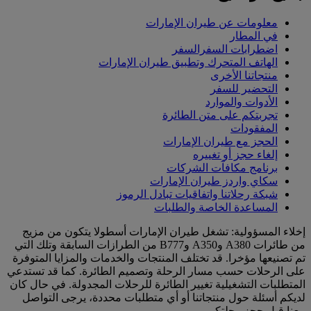
معلومات عن طيران الإمارات
في المطار
اضطرابات السفرالسفر
الهاتف المتحرك وتطبيق طيران الإمارات
منتجاتنا الأخرى
التحضير للسفر
الأدوات والموارد
تجربتكم على متن الطائرة
المفقودات
الحجز مع طيران الإمارات
إلغاء حجز أو تغييره
برنامج مكافآت الشركات
سكاي واردز طيران الإمارات
شبكة رحلاتنا واتفاقيات تبادل الرموز
المساعدة الخاصة والطلبات
إخلاء المسؤولية: تشغل طيران الإمارات أسطولا يتكون من مزيج
من طائرات A380 وA350 وB777 من الطرازات السابقة وتلك التي
تم تصنيعها مؤخرا. قد تختلف المنتجات والخدمات والمزايا المتوفرة
على الرحلات حسب مسار الرحلة وتصميم الطائرة. كما قد تستدعي
المتطلبات التشغيلية تغيير الطائرة للرحلات المجدولة. في حال كان
لديكم أسئلة حول منتجاتنا أو أي متطلبات محددة، يرجى التواصل
معنا قبل حجز رحلتكم.