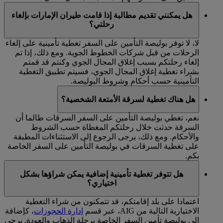
هل يمكنني تقديم مطالبة إذا قامت طيران الإمارات بإلغاء
رحلتي؟
لا، لا توفر بوليصة التأمين على السفر تغطية تأمينية على إلغاء
الرحلات من قبل شركات الخطوط الجوية. ومع ذلك، إذا تم
إلغاء رحلتكم بسبب إغلاق المجال الجوي وكنتم قد قمتم
بشراء تغطية إغلاق المجال الجوي، فسيتم تطبيق التغطية
التأمينية حسب أحكام وشروط البوليصة.
هل هناك تغطية لسرقة الأمتعة الشخصية؟
نعم، تغطي بوليصة التأمين على السفر السرقات طالما أن
السرقة حدثت خلال رحلتكم المغطاة حسب الشروط
والأحكام. ومع ذلك، يرجى الرجوع إلى الاستثناءات المطبقة
على تغطية السرقات في بوليصة التأمين على السفر الخاصة
بكم.
هل تتوفر تغطية تأمينية إضافية يمكن شراؤها بشكل
اختياري؟
اعتمادا على بلد إقامتكم، قد تتمكنون من شراء التغطية
الاختيارية التالية من AIG، عبر قسم
إدارة الحجوزات
، كإضافة
إلى بوليصة تأمين السفر الخاصة برحلة الذهاب والعودة. يرجى