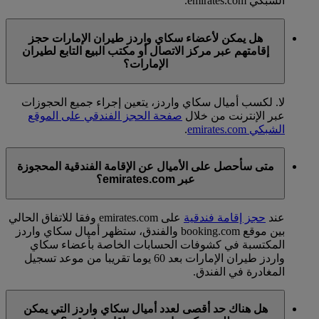
الشبكي emirates.com.
هل يمكن لأعضاء سكاي واردز طيران الإمارات حجز
إقامتهم عبر مركز الاتصال أو مكتب البيع التابع لطيران
الإمارات؟
لا. لكسب أميال سكاي واردز، يتعين إجراء جميع الحجوزات
عبر الإنترنت من خلال
صفحة الحجز الفندقي على الموقع
الشبكي emirates.com
.
متى سأحصل على الأميال عن الإقامة الفندقية المحجوزة
عبر emirates.com؟
عند
حجز إقامة فندقية
على emirates.com وفقا للاتفاق الحالي
بين موقع booking.com والفندق، ستظهر أميال سكاي واردز
المكتسبة في كشوفات الحسابات الخاصة بأعضاء سكاي
واردز طيران الإمارات بعد 60 يوما تقريبا من موعد تسجيل
المغادرة في الفندق.
هل هناك حد أقصى لعدد أميال سكاي واردز التي يمكن