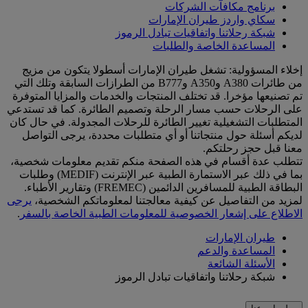
برنامج مكافآت الشركات
سكاي واردز طيران الإمارات
شبكة رحلاتنا واتفاقيات تبادل الرموز
المساعدة الخاصة والطلبات
إخلاء المسؤولية: تشغل طيران الإمارات أسطولا يتكون من مزيج
من طائرات A380 وA350 وB777 من الطرازات السابقة وتلك التي
تم تصنيعها مؤخرا. قد تختلف المنتجات والخدمات والمزايا المتوفرة
على الرحلات حسب مسار الرحلة وتصميم الطائرة. كما قد تستدعي
المتطلبات التشغيلية تغيير الطائرة للرحلات المجدولة. في حال كان
لديكم أسئلة حول منتجاتنا أو أي متطلبات محددة، يرجى التواصل
معنا قبل حجز رحلتكم.
تتطلب عدة أقسام في هذه الصفحة منكم تقديم معلومات شخصية،
بما في ذلك عبر الاستمارة الطبية عبر الإنترنت (MEDIF) وطلبات
البطاقة الطبية للمسافرين الدائمين (FREMEC) وتقارير الأطباء.
لمزيد من التفاصيل عن كيفية معالجتنا لمعلوماتكم الشخصية،
يرجى
الاطلاع على إشعار الخصوصية للمعلومات الطبية الخاصة بالسفر
.
طيران الإمارات
المساعدة والدعم
الأسئلة الشائعة
شبكة رحلاتنا واتفاقيات تبادل الرموز