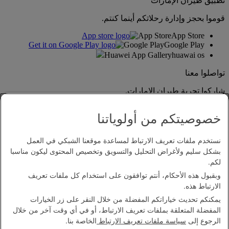
تطبيق طيران الإمارات
قوموا بحجز وإدارة رحلاتكم أينما كنتم.
App Store
App Store
Google Play
Google Play
Huawei App Gallery
huawai os
تواصلوا معنا
شاركوا تجربة طيران الإمارات.
خصوصيتكم من أولوياتنا
نستخدم ملفات تعريف الارتباط لمساعدة موقعنا الشبكي في العمل
بشكل سليم ولأغراض التحليل والتسويق وتخصيص المحتوى ليكون مناسبا
لكم.
وبقبول هذه الأحكام، أنتم توافقون على استخدام كل ملفات تعريف
بيان إمكانية الدخول
الارتباط هذه.
اتصل بنا
يمكنكم تحديث خياراتكم المفضلة من خلال النقر على زر الخيارات
سياسة الخصوصية
المفضلة المتعلقة بملفات تعريف الارتباط، أو في أي وقت آخر من خلال
الشروط والأحكام
الرجوع إلى
سياسة ملفات تعريف الارتباط
الخاصة بنا.
سياسة ملفات تعريف الارتباط