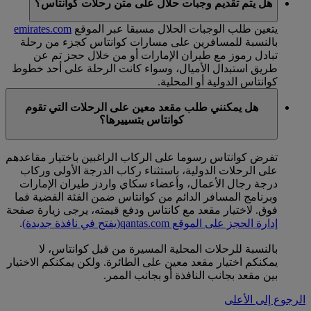
هل يتم تقديم وجبات حلال على متن رحلات كوانتاس؟
يتعين طلب الوجبات الحلال مسبقا عبر الموقع
emirates.com
بالنسبة للمسافرين على مسارات كوانتاس كجزء من رحلة
تبادل رموز مع طيران الإمارات أو من خلال حجز تم عن
طريق استبدال الأميال، وسواء كانت الرحلة على أحد خطوط
كوانتاس الدولية أو المحلية.
هل يمكنني طلب مقعد معين على الرحلات التي تقوم
كوانتاس بتسييرها؟
تفرض كوانتاس رسوما على الركاب الراغبين باختيار مقاعدهم
على الرحلات الدولية، باستثناء ركاب الدرجة الأولى وركاب
درجة رجال الأعمال، وأعضاء سكاي واردز طيران الإمارات
وبرنامج المسافر الدائم من كوانتاس ضمن الفئة الفضية فما
فوق. لاختيار مقعد مع كانتاس ودفع قيمته، يرجى زيارة صفحة
إدارة الحجز على الموقع qantas.com
(يفتح في نافذة جديدة)
.
بالنسبة للرحلات المحلية المسيرة من قبل كوانتاس، لا
يمكنكم اختيار مقعد معين على الطائرة. ولكن يمكنكم الاختيار
بين مقعد بجانب النافذة أو بجانب الممر.
الرجوع إلى الأعلى