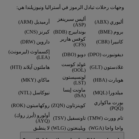
وجهات رحلات تبادل الرموز في أستراليا ونيوزيلندا هي:
أليس سبرينغز
ألبوري (ABX)
أرميديل (ARM)
(ASP)
بروم (BME)
بوندابيرج (BDB)
كيرنز (CNS)
كوفس هاربر
كانبيرا (CBR)
داروين (DRW)
(CFS)
إكسماوث (ليرمونث)
ديفونبورت (DPO)
دوبو (DBO)
(LEA)
غولد كوست
غلادستون (GLT)
هاملتون آيلاند (HTI)
(OOL)
لونسيستون
هوبارت (HBA)
ماكاي (MKY)
(LST)
ماونت إيسا
ميلدورا (MQL)
نيوكاسل (NTL)
(ISA)
بورت ماكواري
كوينزتاون (ZQN)
روكهامبتون (ROK)
(PQQ)
أولورو (أيرز روك)
تام وورث (TMW)
تاونسفيل (TSV)
(AYQ)
واجا واجا (WGA)
ويلينغتون (WLG)
لا ينطبق