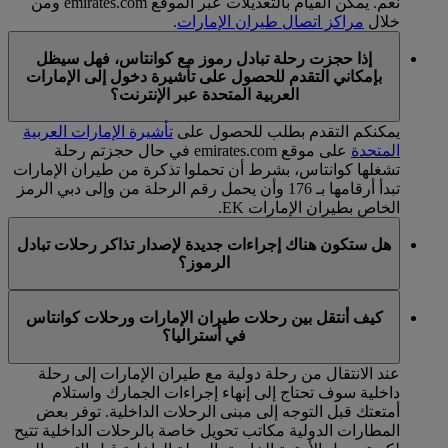
نعم. يمكن القيام بالتعديلات عبر الموقع emirates.com ومن
خلال
مراكز اتصال طيران الإمارات
.
إذا حجزت رحلة تبادل رموز مع كوانتاس، فهل سيظل
بإمكاني التقدم للحصول على تأشيرة دخول إلى الإمارات
العربية المتحدة عبر الإنترنت؟
يمكنكم التقدم بطلب للحصول على
تأشيرة الإمارات العربية
المتحدة
على موقع emirates.com في حال حجزتم رحلة
تشغلها كوانتاس، بشرط أن تحملوا تذكرة من طيران الإمارات
تبدأ أرقامها بـ 176 وأن يحمل رقم الرحلة من وإلى دبي الرمز
الخاص بطيران الإمارات EK.
هل ستكون هناك إجراءات جديدة لإصدار تذاكر رحلات تبادل
الرموز؟
لا، سوف تبقى إجراءات إصدار التذاكر العادية سارية المفعول.
كيف أنتقل بين رحلات طيران الإمارات ورحلات كوانتاس
في أستراليا؟
عند الانتقال من رحلة دولية مع طيران الإمارات إلى رحلة
داخلية سوف تحتاج إلى إنهاء إجراءات الجمارك واستلام
أمتعتك قبل التوجه إلى مبنى الرحلات الداخلية. توفر بعض
المطارات الدولية مكاتب تحويل خاصة بالرحلات الداخلية تتيح