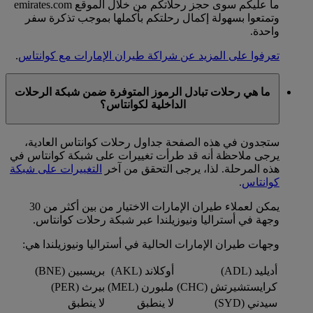
ما عليكم سوى حجز رحلاتكم من خلال الموقع emirates.com
وتمتعوا بسهولة إكمال رحلتكم بأكملها بموجب تذكرة سفر
واحدة.
تعرفوا على المزيد عن شراكة طيران الإمارات مع كوانتاس
.
ما هي رحلات تبادل الرموز المتوفرة ضمن شبكة الرحلات
الداخلية لكوانتاس؟
ستجدون في هذه الصفحة جداول رحلات كوانتاس العادية،
يرجى ملاحظة أنه قد طرأت تغييرات على شبكة كوانتاس في
هذه المرحلة. لذا، يرجى التحقق من آخر
التغييرات على شبكة
كوانتاس
.
يمكن لعملاء طيران الإمارات الاختيار من بين أكثر من 30
وجهة في أستراليا ونيوزيلندا عبر شبكة رحلات كوانتاس.
وجهات طيران الإمارات الحالية في أستراليا ونيوزيلندا هي:
أديليد (ADL)
أوكلاند (AKL)
بريسبين (BNE)
كرايستشيرتش (CHC)
ملبورن (MEL)
بيرث (PER)
سيدني (SYD)
لا ينطبق
لا ينطبق