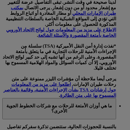
لدينا صحيحة في وقت النشر. تبقى التفاصيل عرضة للتغيير
مع إشعار محدود أو من دون إشعار. يرجى الاتصال
بمكتب
طيران الإمارات المحلي
أو مطار المغادرة أو اتباع الروابط
التي تؤدي إلى المواقع الشبكية الخاصة بالسلطات التنظيمية
المذكورة للحصول على معلومات أكثر.
الاطلاع على مزيد من المعلومات حول لوائح الاتحاد الأوروبي
الخاصة بأمتعة المقصورة والأسئلة الشائعة
.
*نفذت إدارة أمن النقل الأميركية (TSA) سلسلة من
الإجراءات الأمنية للرحلات التجارية في ما يتعلق بأمتعة
المقصورة. وعلى الرغم من أنها تشبه إلى حد كبير لوائح الاتحاد
الأوروبي، إلا أن كميات السوائل والمواد الهلامية المسموح بها
تختلف قليلا.
يرجى أيضا ملاحظة أن مؤشرات الليزر ممنوعة على متن
رحلات طيران الإمارات.
اطلعوا على مزيد من المعلومات
حول إرشادات TSA بشأن الإجراءات الأمنية، وقائمة بالعناصر
المسموح بها على متن الطائرة
.
ما هي أوزان الأمتعة للرحلات مع شركات الخطوط الجوية
الأخرى؟
بالنسبة للحجوزات الحالية، ستتضمن تذكرة سفركم تفاصيل