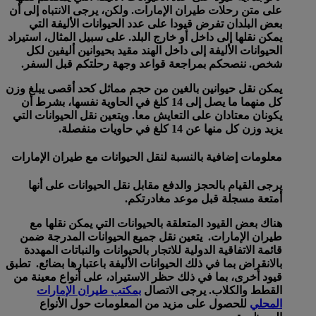
على متن رحلات طيران الإمارات. ولكن، يرجى الانتباه إلى أن
بعض البلدان تفرض قيودا على عدد الحيوانات الأليفة التي
يمكن نقلها إلى داخل أو خارج البلد. على سبيل المثال، استيراد
الحيوانات الأليفة إلى داخل الهند مقيد بحيوانين أليفين لكل
شخص. ننصحكم بمراجعة قواعد وجهة رحلتكم قبل السفر.
يمكن نقل حيوانين بالغين من حجم مماثل كحد أقصى يبلغ وزن
كل منهما ما يصل إلى 14 كلغ في الحاوية نفسها، بشرط أن
يكونان معتادان على التعايش معا. ويتعين نقل الحيوانات التي
يزيد وزن كل منها عن 14 كلغ في حاويات منفصلة.
معلومات إضافية بالنسبة لنقل الحيوانات مع طيران الإمارات
يرجى القيام بالحجز والدفع مقابل نقل الحيوانات على أنها
أمتعة مسجلة قبل موعد مغادرتكم.
هناك بعض القيود المتعلقة بالحيوانات التي يمكن نقلها مع
طيران الإمارات. يتعين نقل جميع الحيوانات المدرجة ضمن
قائمة الاتفاقية الدولية للاتجار بالحيوانات والنباتات المهددة
بالانقراض بما في ذلك الحيوانات الأليفة باعتبارها بضائع. تطبق
قيود أخرى، بما في ذلك حظر الاستيراد، على أنواع معينة من
القطط والكلاب. يرجى الاتصال
بمكتب طيران الإمارات
المحلي
للحصول على مزيد من المعلومات حول الأنواع