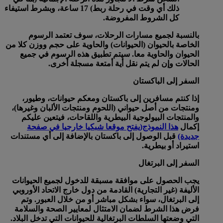
ذلك أي وقت في رحلة ربط) 17 ساعة، وبشرط استيفاء
كل الشروط المفروضة.
بالنسبة لجميع مسارات الرحلات، سوف تعتمد الرسوم
الخاصة بالحيوان (الحيوانات) والحاوية على حجم ووزن كلا من
الحيوان والحاوية معا. سيتم تطبيق هذه الرسوم في جميع
الحالات وإن لم يتم نقل أية أمتعة مسجلة أخرى.
السفر إلى الباكستان
إذا كنتم مسافرين إلى باكستان ومعكم حيوانات، وطيور،
ومنتجات من أصل حيواني (اللحوم ومنتجات الألبان وغيرها)،
والمنتجات البيولوجية البيطرية واللقاحات، فيتعين عليكم
إكمال
هذا النموذج
(يفتح موقعا شبكيا خارجيا في صفحة
جديدة)
قبل الوصول إلى باكستان بالإضافة إلى أي مستندات
استيراد أو بيطرية.
السفر إلى البرتغال
يجب الحصول على موافقة مسبقة للدخول لجميع الحيوانات
الأليفة (غير التجارية) القادمة من دول خارج الاتحاد الأوروبي
إلى البرتغال، سواء بشكل مباشر أو من خلال العبور. وتم
فرض هذا الشرط لضمان الامتثال لمعايير الصحة والسلامة
التي وضعتها السلطات البرتغالية للحيوانات التي تدخل البلاد.