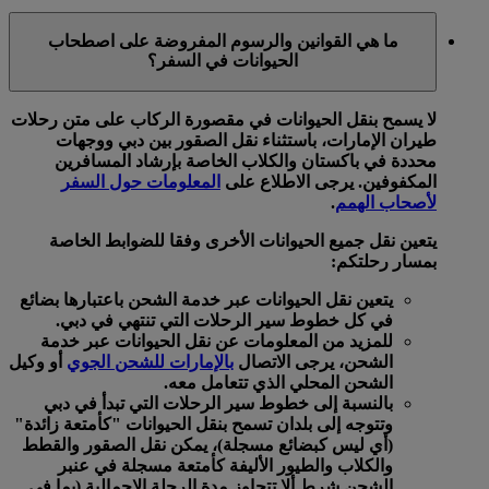
ما هي القوانين والرسوم المفروضة على اصطحاب
الحيوانات في السفر؟
لا يسمح بنقل الحيوانات في مقصورة الركاب على متن رحلات
طيران الإمارات، باستثناء نقل الصقور بين دبي ووجهات
محددة في باكستان والكلاب الخاصة بإرشاد المسافرين
المكفوفين. يرجى الاطلاع على
المعلومات حول السفر
لأصحاب الهمم
.
يتعين نقل جميع الحيوانات الأخرى وفقا للضوابط الخاصة
بمسار رحلتكم:
يتعين نقل الحيوانات عبر خدمة الشحن باعتبارها بضائع
في كل خطوط سير الرحلات التي تنتهي في دبي.
للمزيد من المعلومات عن نقل الحيوانات عبر خدمة
الشحن، يرجى الاتصال
بالإمارات للشحن الجوي
أو وكيل
الشحن المحلي الذي تتعامل معه.
بالنسبة إلى خطوط سير الرحلات التي تبدأ في دبي
وتتوجه إلى بلدان تسمح بنقل الحيوانات "كأمتعة زائدة"
(أي ليس كبضائع مسجلة)، يمكن نقل الصقور والقطط
والكلاب والطيور الأليفة كأمتعة مسجلة في عنبر
الشحن شرط ألا تتجاوز مدة الرحلة الإجمالية (بما في