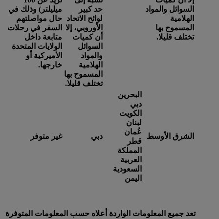
السوائل والمواد
حد كبير
ميليلتر) وذلك في
الهلامية
لوائح الاتحاد
حال مواصلتهم
المسموح بها
الأوروبي، إلا
السفر في رحلات
تختلف قليلا.
أن كميات
متابعة داخل
السوائل
الولايات المتحدة
والمواد
الأميركية أو
الهلامية
خارجها.
المسموح بها
تختلف قليلا.
البحرين
دبي
الكويت
لبنان
عُمان
الشرق الأوسط
دبي
غير متوفر
قطر
المملكة
العربية
السعودية
اليمن
تعد جميع المعلومات الواردة أعلاه حسب المعلومات المتوفرة