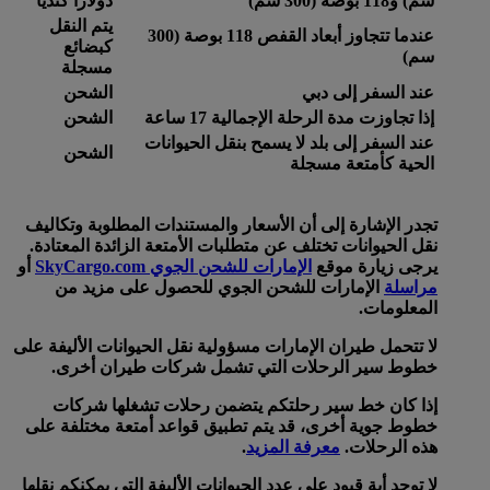
سم) و118 بوصة (300 سم)
دولارا كنديا
يتم النقل
عندما تتجاوز أبعاد القفص 118 بوصة (300
كبضائع
سم)
مسجلة
عند السفر إلى دبي
الشحن
إذا تجاوزت مدة الرحلة الإجمالية 17 ساعة
الشحن
عند السفر إلى بلد لا يسمح بنقل الحيوانات
الشحن
الحية كأمتعة مسجلة
تجدر الإشارة إلى أن الأسعار والمستندات المطلوبة وتكاليف
نقل الحيوانات تختلف عن متطلبات الأمتعة الزائدة المعتادة.
يرجى زيارة موقع
الإمارات للشحن الجوي SkyCargo.com
أو
مراسلة
الإمارات للشحن الجوي للحصول على مزيد من
المعلومات.
لا تتحمل طيران الإمارات مسؤولية نقل الحيوانات الأليفة على
خطوط سير الرحلات التي تشمل شركات طيران أخرى.
إذا كان خط سير رحلتكم يتضمن رحلات تشغلها شركات
خطوط جوية أخرى، قد يتم تطبيق قواعد أمتعة مختلفة على
هذه الرحلات.
معرفة المزيد
.
لا توجد أية قيود على عدد الحيوانات الأليفة التي يمكنكم نقلها