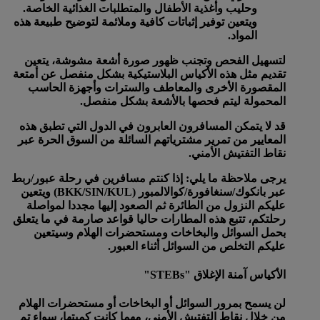
وحليب وأغذية الأطفال والمتطلبات الغذائية الخاصة.
ويتعين توفير إثباتات كافية وملائمة لتوضيح طبيعة هذه
المواد.
لتسهيل الفحص وتجنب ظهور صورة أشعة مشوشة، يتعين
تقديم مثل هذه الأكياس البلاستيكية بشكل منفصل عن أمتعة
المقصورة الأخرى والمعاطف والسترات وأجهزة الحاسب
المحمولة ليتم فحصها بالأشعة بشكل منفصل.
قد لا يتمكن المسافرون العابرون في الدول التي تطبق هذه
المعايير من تمرير مشترياتهم السائلة من السوق الحرة عبر
نقاط التفتيش الأمني.
يرجى ملاحظة ما يلي: إذا كنتم مسافرين في رحلة عبور/ربط
عبر بانكوك/سنغافورة/كوالالمبور (BKK/SIN/KUL) ويتعين
عليكم النزول من الطائرة ثم الصعود إليها مجددا لمواصلة
رحلتكم، تتبع هذه المطارات حاليا قواعد صارمة في ما يتعلق
بحمل السوائل والبخاخات ومستحضرات الهلام وسيتعين
عليكم التخلص من السوائل أثناء العبور.
الأكياس آمنة الإغلاق "STEBs"
لن يسمح بمرور السوائل أو البخاخات أو مستحضرات الهلام
من خلال نقاط التفتيش الأمني، مهما كانت كميتها، سواء تم