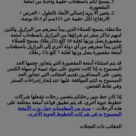
يسمح لكم باصطحاب حقيبة واحدة من أمتعة
المقصورة.
يتعين ألا يزيد إجمالي الأبعاد (الطول + العرض +
الارتفاع) لكل حقيبة عن 115سم أو 45.3 بوصة.
ملاحظة: يسمح للعملاء الذين يبدأ سفرهم من البرازيل والذين
لديهم تذاكر سفر تم شراؤها من البرازيل باصطحاب أمتعة
مقصورة يصل وزنها لغاية 10 كلغ (22رطلا). يسمح للعملاء
الذين يبدأ سفرهم من أي دولة أخرى إلى البرازيل باصطحاب
أمتعة مقصورة يصل وزنها لغاية 7 كلغ (15 رطلا).
قد يتم استثناء أمتعة المقصورة التي يتجاوز حجمها الحد
المسموح به إذا كانت تحتوي على مواد ثمينة أو سهلة الكسر.
يتعين على المسافرين تقديم الحقائب التي تتجاوز الحد
المسموح به لتتم الموافقة عليها عند إنجاز إجراءات السفر
وفي نقاط الفحص.
إذا كان خط سير رحلتكم يتضمن رحلات تشغلها شركات
خطوط جوية أخرى، قد يتم تطبيق قواعد أمتعة مختلفة على
هذه الرحلات. –
مزيد من المعلومات حول وزن الأمتعة
المسموح به في شركات الخطوط الجوية الأخرى
.
الحقائب ذات العجلات