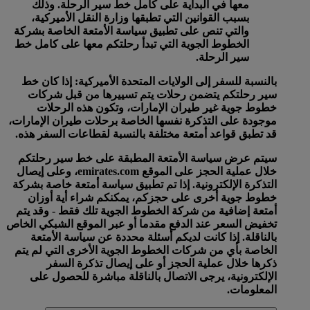
معها في البداية على كامل خط سير الرحلة. وذلك
بسبب القوانين التي تطبقها وزارة النقل الأميركية،
والتي تنص على تطبيق سياسة الأمتعة الخاصة بشركة
الخطوط الجوية التي تبدأ رحلتكم معها على كامل خط
سير الرحلة.
بالنسبة للسفر إلى الولايات المتحدة الأميركية:
إذا كان خط
سير رحلتكم يتضمن رحلات يتم تسييرها من قبل شركات
خطوط جوية غير طيران الإمارات، وتكون هذه الرحلات
موجودة على التذكرة نفسها الخاصة برحلات طيران الإمارات،
قد تطبق قواعد أمتعة مختلفة بالنسبة لقطاعات السفر هذه.
سيتم عرض سياسة الأمتعة المطبقة على خط سير رحلتكم
خلال عملية الحجز على الموقع emirates.com، وعلى إيصال
التذكرة الإلكترونية. إذا تم تطبيق سياسة أمتعة خاصة بشركة
خطوط جوية أخرى على حجزكم، يمكنكم شراء أية أوزان
أمتعة إضافية من شركة الخطوط الجوية تلك فقط - وقد يتم
تخفيض السعر عند الدفع مقدما أو عبر الموقع الشبكي الخاص
بالناقلة. إذا كانت لديكم أسئلة محددة عن سياسة الأمتعة
الخاصة بأي من شركات الخطوط الجوية الأخرى التي لم يتم
ذكرها خلال عملية الحجز أو على إيصال تذكرة السفر
الإلكترونية، يرجى الاتصال بالناقلة مباشرة للحصول على
المعلومات.