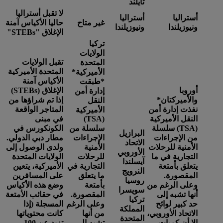
تايلند
لا تقبل أستراليا
أستراليا
أستراليا
غير متاح
حاليا الأكياس آمنة
ونيوزيلندا
ونيوزيلندا
الإغلاق "STEBs"
تركيا
الولايات
تقبل الولايات
المتحدة
المتحدة الأميركية
الأميركية*
الأكياس آمنة
*
طبقت
أوروبا
الإغلاق (STEBs)
إدارة أمن
والأميركتان
*
إذا تم شراؤها من
النقل
نفذت إدارة أمن
المتاجر الواقعة
الأميركية
النقل الأميركية
(TSA)
في مبنى
(TSA) سلسلة
سلسلة من
الكونكورس في
البرازيل
من الإجراءات
الإجراءات
مطار دبي الدولي.
الاتحاد
الأمنية للرحلات
الأمنية
ولدى الوصول إلى
الأوروبي
التجارية في ما
للرحلات
الولايات المتحدة
آيسلندا
يتعلق بأمتعة
التجارية في
الأميركية، يتعين
النرويج
المقصورة.
ما يتعلق
على المسافرين
روسيا
وعلى الرغم من
بأمتعة
وضع هذه الأكياس
سويسرا
أنها تشبه إلى
المقصورة.
في حقائب الأمتعة
تركيا
حد كبير لوائح
وعلى الرغم
المسجلة (إذا
المملكة
الاتحاد الأوروبي،
من أنها
كانت محتوياتها
المتحدة
إلا أن كميات
تشبه إلى
تزيد عن 100