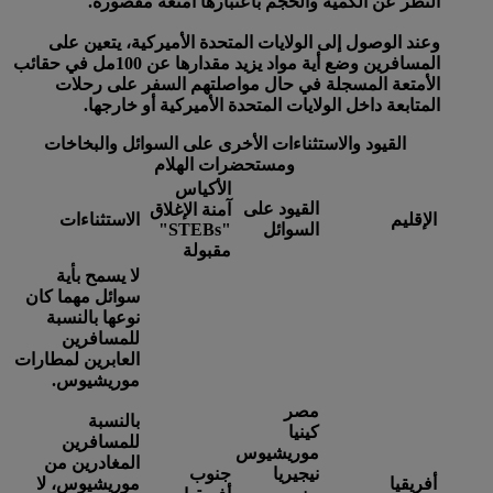
النظر عن الكمية والحجم باعتبارها أمتعة مقصورة.
وعند الوصول إلى الولايات المتحدة الأميركية، يتعين على
المسافرين وضع أية مواد يزيد مقدارها عن 100مل في حقائب
الأمتعة المسجلة في حال مواصلتهم السفر على رحلات
المتابعة داخل الولايات المتحدة الأميركية أو خارجها.
القيود والاستثناءات الأخرى على السوائل والبخاخات
ومستحضرات الهلام
الأكياس
القيود على
آمنة الإغلاق
الإقليم
الاستثناءات
السوائل
"STEBs"
مقبولة
لا يسمح بأية
سوائل مهما كان
نوعها بالنسبة
للمسافرين
العابرين لمطارات
موريشيوس.
مصر
بالنسبة
كينيا
للمسافرين
موريشيوس
المغادرين من
نيجيريا
جنوب
أفريقيا
موريشيوس، لا