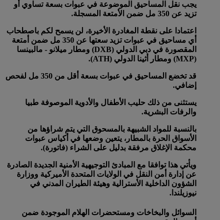
يجب نقل المساحيق الموضوعة في عبوات بسعة تساوي أو
تزيد عن 350 مل ضمن الأمتعة المسجلة.
اعتمادا على نقطة المغادرة الأخيرة، لن يسمح لكم باصطحاب
أي مساحيق في عبوات تزيد سعتها عن 350 مل ضمن أمتعة
المقصورة في دبي الدولي (DXB) ومطار ميلانو - مالبينسا
(MXP) ومطار أثينا الدولي (ATH).
قد تخضع المساحيق في عبوات بسعة أقل من 350 مل لفحص
إضافي.
يستثنى من ذلك حليب الأطفال والأدوية الموصوفة طبيا
والرفات البشرية.
بالنسبة للمواد الشبيهة بالمسحوق التي يتم شراؤها من
الأسواق الحرة بالمطار، يتعين وضعها في أكياس عبوات
محكمة الإغلاق مرفقة بدليل على الشراء (فاتورة).
ويأتي هذا توافقا مع المبادئ التوجيهية الأمنية الجديدة الصادرة
عن إدارة أمن النقل في الولايات المتحدة الأميركية ووزارة
الشؤون الداخلية الأسترالية وهيئة الطيران المدني في
نيوزيلندا.
السوائل والبخاخات ومستحضرات الهلام الموجودة ضمن