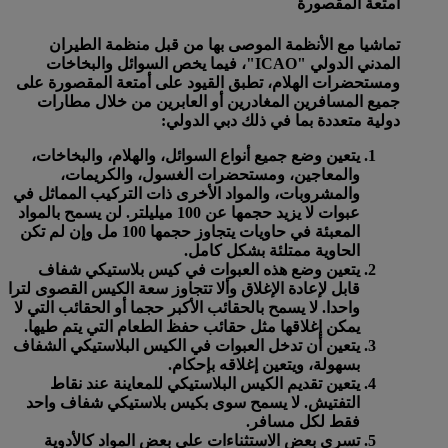
أمتعة المقصورة
تماشيا مع الأنظمة الموصى بها من قبل منظمة الطيران
المدني الدولي "ICAO"، فيما يخص السوائل والبخاخات
ومستحضرات الهلام، تطبق القيود على أمتعة المقصورة على
جميع المسافرين المغادرين أو العابرين من خلال مطارات
دولية متعددة بما في ذلك دبي الدولي:
يتعين وضع جميع أنواع السوائل، والهلام، والبخاخات،
والمعاجين، ومستحضرات الغسول، والكريمات،
والمشروبات، والمواد الأخرى ذات التركيب المماثل في
عبوات
لا يزيد حجمها عن 100 ميليلتر
. لن يسمح بالمواد
المعبئة في حاويات يتجاوز حجمها 100 مل وإن لم تكن
الحاوية ممتلئة بشكل كامل.
يتعين وضع هذه العبوات في كيس بلاستيكي شفاف
قابل لإعادة الإغلاق وألا تتجاوز سعة الكيس القصوى
لترا
واحدا
. لا يسمح بالحقائب الأكبر حجما أو الحقائب التي لا
يمكن إغلاقها مثل حقائب حفظ الطعام التي يتم طيها.
يتعين أن تدخل العبوات في الكيس البلاستيكي الشفاف
بسهولة، ويتعين إغلاقه بإحكام.
يتعين تقديم الكيس البلاستيكي للمعاينة عند نقاط
التفتيش. لا يسمح سوى بكيس بلاستيكي شفاف واحد
فقط لكل مسافر.
تسري بعض الاستثناءات على بعض المواد كالأدوية