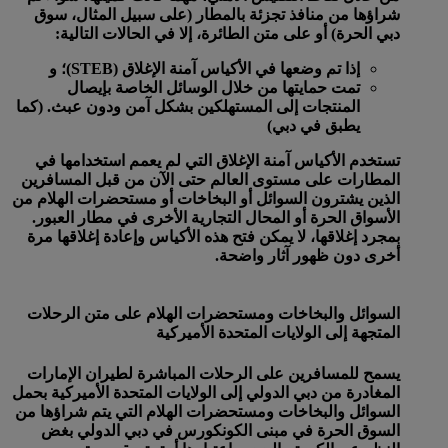
شراؤها من منافذ تجزئة بالمطار (على سبيل المثال، سوق
دبي الحرة) أو على متن الطائرة، إلا في الحالات التالية:
إذا تم وضعها في الأكياس آمنة الإغلاق (STEB)؛ و
تمت حمايتها من خلال الوسائل الخاصة بإيصال
المنتجات إلى المستهلكين بشكل آمن ودون عبث. (كما
يطبق في دبي)
تستخدم الأكياس آمنة الإغلاق التي لم يعمم استخدامها في
المطارات على مستوى العالم حتى الآن من قبل المسافرين
الذين يشترون السوائل أو البخاخات أو مستحضرات الهلام من
الأسواق الحرة أو المحال التجارية الأخرى في مطار العبور.
بمجرد إغلاقها، لا يمكن فتح هذه الأكياس وإعادة إغلاقها مرة
أخرى دون ظهور آثار واضحة.
السوائل والبخاخات ومستحضرات الهلام على متن الرحلات
المتجهة إلى الولايات المتحدة الأميركية
يسمح للمسافرين على الرحلات المباشرة لطيران الإمارات
المغادرة من دبي الدولي إلى الولايات المتحدة الأميركية بحمل
السوائل والبخاخات ومستحضرات الهلام التي يتم شراؤها من
السوق الحرة في مبنى الكونكورس في دبي الدولي بغض