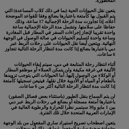
المحظورة.
يتعين نقل الحيوانات الحية (بما في ذلك كلاب المساعدة) التي
يتم القبول بها كأمتعة باعتبارها بضائع وفقا للقواعد الموضحة
أعلاه، إذا تجاوزت مدة الرحلة الإجمالية 17 ساعة، وذلك
حفاظا على سلامتها. وتشمل مدة الرحلة الإجمالية ساعة
واحدة تقريبا لإنجاز إجراءات السفر في المطار قبل المغادرة
وساعة واحدة لتسليم الحيوانات في صالة الوصول في الوجهة
النهائية. ويتعين أيضا نقل الحيوانات على رحلات الربط عبر
دبي باعتبارها بضائع إذا كانت مدة انتظار الرحلة التالية تتجاوز
6 ساعات.
أثناء انتظار رحلة المتابعة في دبي، سيتم إبقاء الحيوانات
الأليفة في غرفة مكيفة ولن يتمكن العملاء أو موظفو المطار
أو الوكلاء من الوصول إليها. أما الحيوانات التي يتوجب تزويدها
بالطعام أو المياه أو الأدوية خلال نقلها، فيتيعن تسجيلها كأمتعة
إذا كانت مدة انتظار الرحلة التالية أكثر من 6 ساعات.
لن يتم السماح بنقل الطيور (باستثناء بعض فصائل الصقور)
باعتبارها أمتعة مسجلة أو بضائع في رحلات الربط عبر دبي
بين 1 مايو و30 سبتمبر نظرا للحرارة والرطوبة العالية في
الإمارات العربية المتحدة خلال تلك الفترة.
يتعين اصطحاب تصريح استيراد ساري المفعول من بلد الوجهة
وشهادة صحية سارية المفعول (بما في ذلك أي سجلات