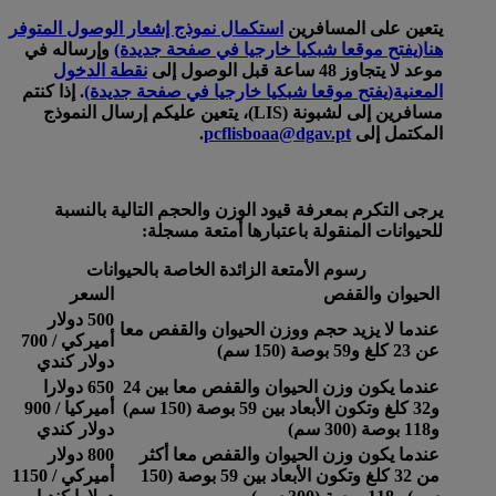
يتعين على المسافرين
استكمال نموذج إشعار الوصول المتوفر
هنا
(يفتح موقعا شبكيا خارجيا في صفحة جديدة)
وإرساله في
موعد لا يتجاوز 48 ساعة قبل الوصول إلى
نقطة الدخول
المعنية
(يفتح موقعا شبكيا خارجيا في صفحة جديدة)
. إذا كنتم
مسافرين إلى لشبونة (LIS)، يتعين عليكم إرسال النموذج
المكتمل إلى
pcflisboaa@dgav.pt
.
يرجى التكرم بمعرفة قيود الوزن والحجم التالية بالنسبة
للحيوانات المنقولة باعتبارها أمتعة مسجلة:
رسوم الأمتعة الزائدة الخاصة بالحيوانات
الحيوان والقفص
السعر
500 دولار
عندما لا يزيد حجم ووزن الحيوان والقفص معا
أميركي / 700
عن 23 كلغ و59 بوصة (150 سم)
دولار كندي
عندما يكون وزن الحيوان والقفص معا بين 24
650 دولارا
و32 كلغ وتكون الأبعاد بين 59 بوصة (150 سم)
أميركيا / 900
و118 بوصة (300 سم)
دولار كندي
عندما يكون وزن الحيوان والقفص معا أكثر
800 دولار
من 32 كلغ وتكون الأبعاد بين 59 بوصة (150
أميركي / 1150