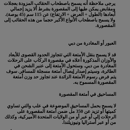
يرجى ملاحظة أنه يسمح باصطحاب الحقائب المزودة بعجلات
ومقابض يمكن طيها إلى المقصورة بشرط ألا يزيد إجمالي
أبعادها (الطول + العرض + الارتفاع) عن 115 سم (45 بوصة).
ولا يسمح باصطحاب الأنواع الأكبر حجما من هذه الحقائب إلى
المقصورة.
العبور أو المغادرة من دبي
قد لا يسمح بنقل الأمتعة التي تتجاوز الحدود القصوى للأبعاد
والأوزان المذكورة أعلاه في مقصورة الركاب على الرحلات
المغادرة من دبي. وستحول الأمتعة إلى عنبر الشحن في
الطائرة، وسيتم إصدار إيصال أمتعة مسجلة للمسافر. سوف
يتم فرض رسوم الأمتعة الزائدة عند تجاوز حد وزن أمتعة
المقصورة المسموح به.
المساحيق في أمتعة المقصورة
لا يسمح بحمل المساحيق الموضوعة في علب والتي تساوي
كميتها أو تزيد عن 350 مل ضمن أمتعة المقصورة على
الرحلات إلى أو عبر أو من الولايات المتحدة الأميركية، وكذلك
من أو عبر أستراليا ونيوزيلندا.