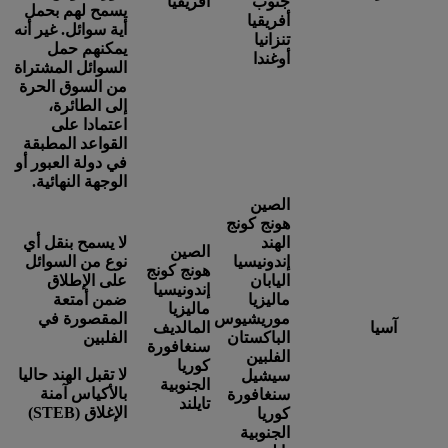
جنوب
أفريقيا
يسمح لهم بحمل
أفريقيا
أية سوائل. غير أنه
تنزانيا
يمكنهم حمل
أوغندا
السوائل المشتراة
من السوق الحرة
إلى الطائرة،
اعتمادا على
القواعد المطبقة
في دولة العبور أو
الوجهة النهائية.
الصين
هونج كونج
الهند
لا يسمح بنقل أي
الصين
إندونيسيا
نوع من السوائل
هونج كونج
اليابان
على الإطلاق
إندونيسيا
ماليزيا
ضمن أمتعة
ماليزيا
موريشيوس
المقصورة في
آسيا
المالديف
الباكستان
الفلبين
سنغافورة
الفلبين
كوريا
لا تقبل الهند حاليا
سيشيل
الجنوبية
بالأكياس آمنة
سنغافورة
تايلند
الإغلاق (STEB)
كوريا
الجنوبية