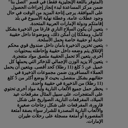
(المتوفر باللغة الإنجليزية فقط) في قسم "اتصل بنا"
ضمن مركز المساعدة لبدء إنجاز إجراءات الحصول
على الموافقة. يرجى إتاحة المزيد من الوقت في حال
وجود عطلات عامة، وعطلة نهاية الأسبوع في بلد
إقامتكم ودولة الإمارات العربية المتحدة.
يتعين أن يكون السلاح الناري فارغا من الذخيرة بشكل
كامل، ومفككا إن أمكن ذلك، وموضوعا داخل حقيبة
عادية أو حقيبة خاصة بحمل الأسلحة.
يتعين تخزين الذخيرة بأمان داخل صندوق قوي محكم
الإغلاق يتم وضعه داخل حقيبة وإحاطته بمحتويات
أخرى. يتعين ألا تحمل الحقيبة ملصق مواد متفجرة.
يتعين ألا يزيد الوزن الإجمالي للذخائر التي يحملها كل
عميل عن 5 كلغ (11 رطلا) كحد أقصى. ويتعين أن يحمل
العملاء المسافرون ضمن مجموعات الذخيرة في
حقائبهم بشكل منفصل، بحيث لا يوضع أكثر من 5 كلغ
(11 رطلا) من الذخيرة في حقيبة واحدة.
يحظر حمل جميع الألعاب النارية وأية مواد أخرى تحتوي
على المتفجرات، على سبيل المثال مفرقعات عيد
الميلاد، المفرقعات النارية، الصواريخ على شكل
قارورة، المفرقعات على شكل زجاجات صغيرة
والألعاب النارية المصدرة للشرار سواء بصفة أمتعة
المقصورة أو أمتعة مسجلة على رحلات طيران
الإمارات.