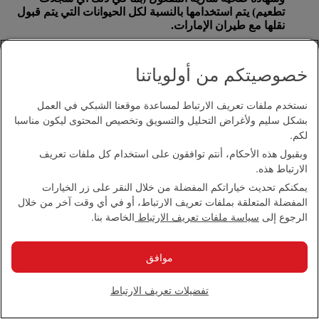
تطعيم) يتم استخدامها بالنسبة لكل الحيوانات التي يتم قبول
نقلها مع طيران الإمارات.
على الرغم من ذلك تحظر بعض الدول استيراد الحيوانات على
أنها أمتعة. يرجى الاتصال مع
مكتب طيران الإمارات المحلي
خصوصيتكم من أولوياتنا
للحصول على المزيد من المعلومات.
بالنسبة للحيوانات التي يتم نقلها على متن طيران الإمارات،
نستخدم ملفات تعريف الارتباط لمساعدة موقعنا الشبكي في العمل
يتعين كتابة متطلبات درجة الحرارة المثلى على حاوية نقل
بشكل سليم ولأغراض التحليل والتسويق وتخصيص المحتوى ليكون مناسبا
الحيوان إضافة إلى رقم الهاتف للاتصال في حالات الطوارئ
لكم.
على مدار 24 ساعة.
وبقبول هذه الأحكام، أنتم توافقون على استخدام كل ملفات تعريف
الارتباط هذه.
لن تقبل طيران الإمارات نقل أي أنثى حيوان قد تجاوزت ثلث
فترة الحمل أو وضعت مولودها قبل السفر بـ 48 ساعة.
يمكنكم تحديث خياراتكم المفضلة من خلال النقر على زر الخيارات
المفضلة المتعلقة بملفات تعريف الارتباط، أو في أي وقت آخر من خلال
الرجوع إلى
سياسة ملفات تعريف الارتباط
الخاصة بنا.
ما هي السياسة المتبعة في ما يتعلق بنقل البضائع الخطرة؟
موافق
البضائع الخطرة عبارة عن مواد قد تشكل مخاطر على صحة
الركاب وسلامتهم أو قد تتسبب في إلحاق أضرار بالطائرة.
ويشار إلى هذه البضائع أيضا بأنها مواد محظورة ومواد خطرة
تفضيلات تعريف الارتباط
وبضائع خطرة.