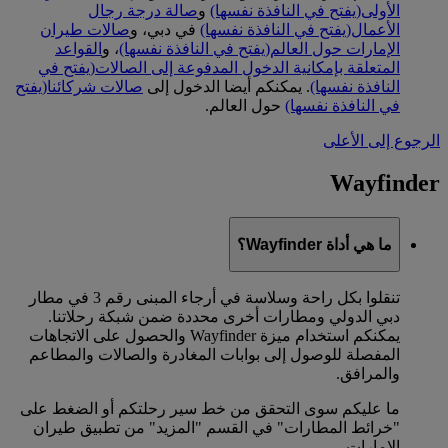
الأولى
(يفتح في النافذة نفسها)
و
صالة درجة رجال
الأعمال
(يفتح في النافذة نفسها)
في دبي، و
صالات طيران
الإمارات حول العالم
(يفتح في النافذة نفسها)
، و
القواعد
المتعلقة بإمكانية الدخول المدفوعة إلى الصالات
(يفتح في
النافذة نفسها)
. يمكنكم أيضا الدخول إلى
صالات شركائنا
(يفتح
في النافذة نفسها)
حول العالم.
الرجوع إلى الأعلى
Wayfinder
ما هي أداة Wayfinder؟
تنقلوا بكل راحة وسلاسة في أرجاء المبنى رقم 3 في مطار
دبي الدولي ومطارات أخرى محددة ضمن شبكة رحلاتنا.
يمكنكم استخدام ميزة Wayfinder والحصول على الاتجاهات
المفصلة للوصول إلى بوابات المغادرة والصالات والمطاعم
والمرافق.
ما عليكم سوى التحقق من خط سير رحلتكم أو الضغط على
"خرائط المطارات" في القسم "المزيد" من تطبيق طيران
الإمارات.