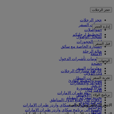
حجز الرحلات
حجز الرحلات
خدمات السفر
إدارة الحجز
المواصلات
التخطيط لرحلتكم
تسجيل الوصول
إدارة الحجوزات
قبل السفر
السيارة الخاصة مع سائق
حالة الرحلة
الأمتعة
معلومات تأشيرات الدخول
الوجهات
الصحة
معلومات السفر
خارطة مسارات الرحلات
دبي الدولي
أفريقيا
تجربة السفر
مواصلات المطار
آسيا والمحيط الهادئ
القواعد والإشعارات
أوروبا
مزايا المقصورة
الأميركتان
التسوق مع طيران الإمارات
برنامج الولاء
الشرق الأوسط
تجربة سفركم المقبلة
رحلات إلى جميع الدول/المناطق
الترفيه الجوي
الاشتراك بالعروض الخاصة
تسجيل الدخول إلى سكاي واردز طيران الإمارات
الوجبات
انضموا إلى برنامج سكاي واردز طيران الإمارات
صالاتنا
التوفير مع أحدث الأسعار والعروض من طيران الإمارات.