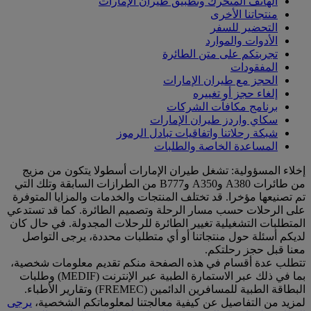
الهاتف المتحرك وتطبيق طيران الإمارات
منتجاتنا الأخرى
التحضير للسفر
الأدوات والموارد
تجربتكم على متن الطائرة
المفقودات
الحجز مع طيران الإمارات
إلغاء حجز أو تغييره
برنامج مكافآت الشركات
سكاي واردز طيران الإمارات
شبكة رحلاتنا واتفاقيات تبادل الرموز
المساعدة الخاصة والطلبات
إخلاء المسؤولية: تشغل طيران الإمارات أسطولا يتكون من مزيج
من طائرات A380 وA350 وB777 من الطرازات السابقة وتلك التي
تم تصنيعها مؤخرا. قد تختلف المنتجات والخدمات والمزايا المتوفرة
على الرحلات حسب مسار الرحلة وتصميم الطائرة. كما قد تستدعي
المتطلبات التشغيلية تغيير الطائرة للرحلات المجدولة. في حال كان
لديكم أسئلة حول منتجاتنا أو أي متطلبات محددة، يرجى التواصل
معنا قبل حجز رحلتكم.
تتطلب عدة أقسام في هذه الصفحة منكم تقديم معلومات شخصية،
بما في ذلك عبر الاستمارة الطبية عبر الإنترنت (MEDIF) وطلبات
البطاقة الطبية للمسافرين الدائمين (FREMEC) وتقارير الأطباء.
لمزيد من التفاصيل عن كيفية معالجتنا لمعلوماتكم الشخصية،
يرجى