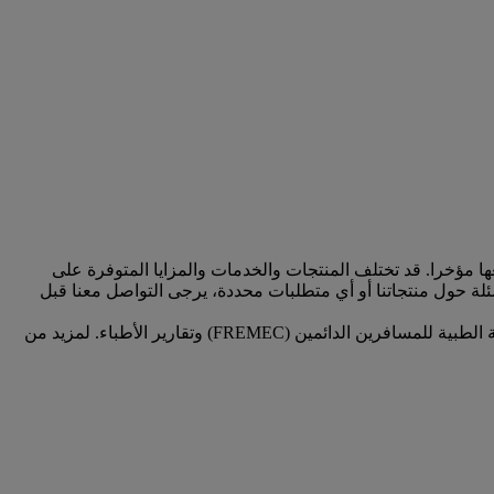
وA350 وB777 من الطرازات السابقة وتلك التي تم تصنيعها مؤخرا. قد تختلف المنتجات والخدمات والمزايا المتوفرة على
لة حول منتجاتنا أو أي متطلبات محددة، يرجى التواصل معنا قبل
تتطلب عدة أقسام في هذه الصفحة منكم تقديم معلومات شخصية، بما في ذلك عبر الاستمارة الطبية عبر الإنترنت (MEDIF) وطلبات البطاقة الطبية للمسافرين الدائمين (FREMEC) وتقارير الأطباء. لمزيد من