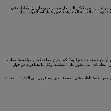
ي. فبعد المرور عبر نقطة الهجرة والجوازات، يمكنكم التواصل مع موظفي طيران الإمارات في
 الإمارات العربية المتحدة، فيتعين عليك استلامها بنفسك.
طار أو طباعة نسخة عنها. يمكنكم اختيار مقاعدكم، وطباعة ملصقات
اع التعليمات التي تظهر على الشاشة. وكل ما تحتاجونه هو جواز
رقم 3 الخاص بطيران الإمارات في دبي الدولي. تطبق بعض الاستثناءات على العملاء الذين يسافرون إلى الولايات المتحدة