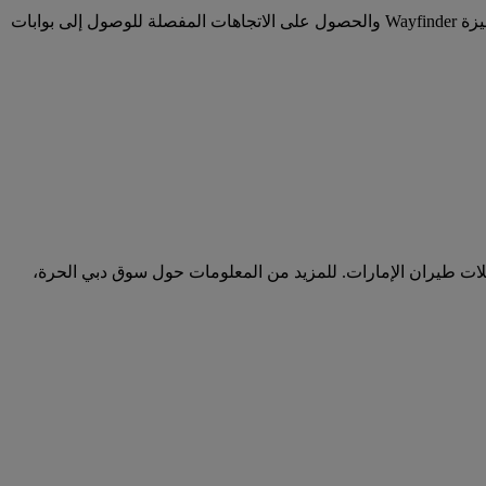
تنقلوا بكل راحة وسلاسة في أرجاء المبنى رقم 3 في مطار دبي الدولي ومطارات أخرى محددة ضمن شبكة رحلاتنا. يمكنكم استخدام ميزة Wayfinder والحصول على الاتجاهات المفصلة للوصول إلى بوابات
على كافة رحلات طيران الإمارات. للمزيد من المعلومات حول سوق دبي الحرة،