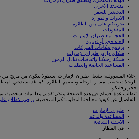
الهاتف المتحرك وتطبيق طيران الإمارات
منتجاتنا الأخرى
التحضير للسفر
الأدوات والموارد
تجربتكم على متن الطائرة
المفقودات
الحجز مع طيران الإمارات
إلغاء حجز أو تغييره
برنامج مكافآت الشركات
سكاي واردز طيران الإمارات
شبكة رحلاتنا واتفاقيات تبادل الرموز
المساعدة الخاصة والطلبات
الرحلات حسب مسار الرحلة وتصميم الطائرة. كما قد تستدعي المتطلبات
حجز رحلتكم.
التفاصيل عن كيفية معالجتنا لمعلوماتكم الشخصية،
يرجى الاطلاع على
طيران الإمارات
المساعدة والدعم
الأسئلة الشائعة
في المطار