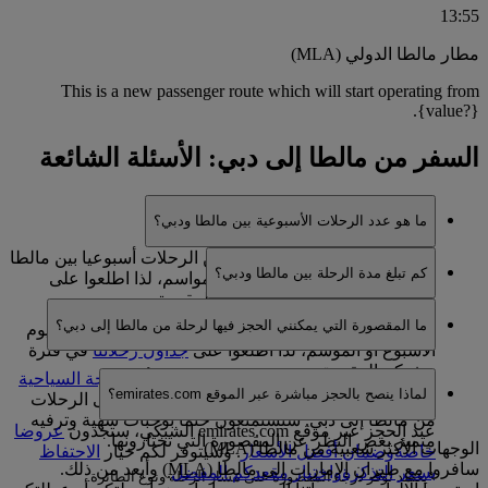
13:55
مطار مالطا الدولي (MLA)
This is a new passenger route which will start operating from
{value?}.
السفر من مالطا إلى دبي: الأسئلة الشائعة
ما هو عدد الرحلات الأسبوعية بين مالطا ودبي؟
تشغل طيران الإمارات حاليا 7 من الرحلات أسبوعيا بين مالطا
كم تبلغ مدة الرحلة بين مالطا ودبي؟
ودبي. وقد يختلف ذلك باختلاف المواسم، لذا اطلعوا على
جداول رحلاتنا
في فترة سفركم المقررة.
تبلغ مدة الرحلة بين مالطا ودبي ‏6 من الساعات و 30 من
ما المقصورة التي يمكنني الحجز فيها لرحلة من مالطا إلى دبي؟
الدقائق. وقد يختلف ذلك اعتمادا على الرحلة المحددة أو يوم
الأسبوع أو الموسم، لذا اطلعوا على
جداول رحلاتنا
في فترة
سفركم المقررة.
يمكنكم حجز مقاعد في
الدرجة السياحية
أو
الدرجة السياحية
لماذا ينصح بالحجز مباشرة عبر الموقع emirates.com؟
الممتازة
*
أو
درجة الأعمال
أو
الدرجة الأولى
*
على الرحلات
من مالطا إلى دبي. ستستمتعون حتما بوجبات شهية وترفيه
عند الحجز عبر موقع emirates.com الشبكي، ستجدون
عروضا
متميز بغض النظر عن المقصورة التي تختارونها.
الوجهات الأكثر شعبية من مالطا (MLA)
خاصة
وضمان أفضل الأسعار
. وسيتوفر لكم خيار
الاحتفاظ
سافروا مع طيران الإمارات إلى مالطا (MLA) وأبعد من ذلك.
بسعر التذكرة
واختيار مقعدكم المفضل
.
*يعتمد توفر درجة المقصورة على مسار الرحلة ونوع الطائرة.