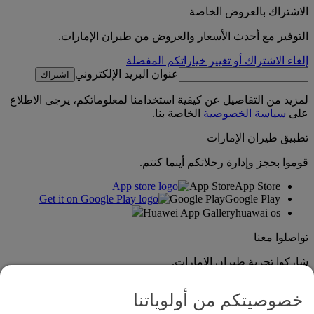
الاشتراك بالعروض الخاصة
التوفير مع أحدث الأسعار والعروض من طيران الإمارات.
إلغاء الاشتراك أو تغيير خياراتكم المفضلة
عنوان البريد الإلكتروني
اشتراك
لمزيد من التفاصيل عن كيفية استخدامنا لمعلوماتكم، يرجى الاطلاع
على
سياسة الخصوصية
الخاصة بنا.
تطبيق طيران الإمارات
قوموا بحجز وإدارة رحلاتكم أينما كنتم.
App Store
App Store
Google Play
Google Play
Huawei App Gallery
huawai os
تواصلوا معنا
شاركوا تجربة طيران الإمارات.
خصوصيتكم من أولوياتنا