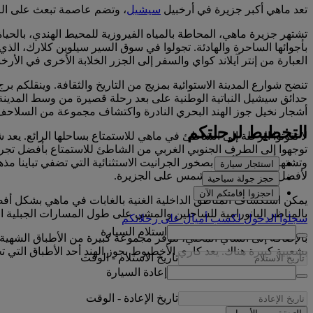
تعد ماهي أكبر جزيرة في أرخبيل
سيشيل
، وتضم عاصمة تبعث على الرا
تشتهر جزيرة ماهي، المحاطة بالمياه الفيروزية للمحيط الهندي، بالحياة 
بأجوائها الساحرة والهادئة. تجولوا في سوق السير سيلوين كلارك، الذ
العبارة من إنتر آيلاند كواي والسفر إلى الجزر الخلابة الأخرى في الأرخب
تنضح شوارع المدينة الاستوائية بمزيج من التاريخ والثقافة. وينقلكم 
حدائق سيشيل النباتية الوطنية على بعد رحلة قصيرة من وسط المدينة، 
أشجار نخيل جوز الهند البحري النادرة واكتشاف مجموعة من السلاحف ا
التخطيط لرحلتكم
لا تفوتوا الرحلة إلى الشاطئ في ماهي للاستمتاع بساحلها الرائع. يع
توجهوا إلى الطرف الجنوبي الغربي من الشاطئ للاستمتاع بأفضل تجر
وتشتهر الجزيرة أيضا بصخور الجرانيت الاستثنائية التي تضفي تباينا مذ
استئجار سيارة
لأفضل مناظر غروب الشمس على الجزيرة.
حجز جولة سياحية
احجزوا إقامتكم الآن
يمكن استكشاف المناطق الداخلية الغنية بالغابات في ماهي بشكل أ
بالمناظر البانورامية للساحلين والمشي على طول المسارات الجبلي
سجلوا الدخول لكسب أميالٍ على رحلاتكم
استلام السيارة
بالإضافة إلى الشاي المحلي، تتوفر مجموعة كبيرة من الأطباق الشهية ال
بشعبية كبيرة هناك. يعد كاري الأخطبوط بجوز الهند أحد الأطباق الت
تاريخ الاستلام
-
الوقت
إعادة السيارة
تاريخ الإعادة
-
الوقت