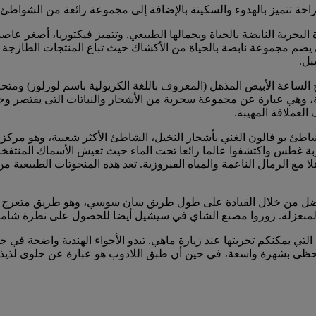
حة تتميز بالهدوء والسكينة بالإضافة إلى مجموعة رائعة من الشواطئ.
البحرية النابضة بالحياة وبجمالها الطبيعي. وتتميز فيكتوريا، أصغر عاصم
ي يضم مجموعة نابضة بالحياة من الأكشاك حيث تباع المنتجات الطازجة ب
يل.
برج الساعة الأبيض المذهل (المعروف باللغة الكريولية باسم لورلوز) و
وهي عبارة عن مجموعة سحرية من الأشجار والنباتات التى يقتصر وجودها
لعملاقة المهيبة.
د شاطئ بو فالون الغني بأشجار النخيل، الشاطئ الأكثر شعبية، وهو مر
بة غطس واكتشفوا عالما رائعا تحت الماء حيث تعيش الأسماك المنتفخ
هلا مع الرمال الناعمة والمياه الفيروزية. تعد هذه المنحوتات الطبيعية
فضل من خلال القيادة على طول طريق سان سوسي، وهو طريق متعرج وسط
ة المنعزلة. زوروا مصنع الشاي في سيشيل أيضا للحصول على نظرة شا
تي يمكنكم تجربتها عند زيارة ماهي. تبدو الأجواء الهندية واضحة في جم
ي تحظى بشهرة واسعة، في حين أن طبق اللادوب هو عبارة عن حلوى لذيذ