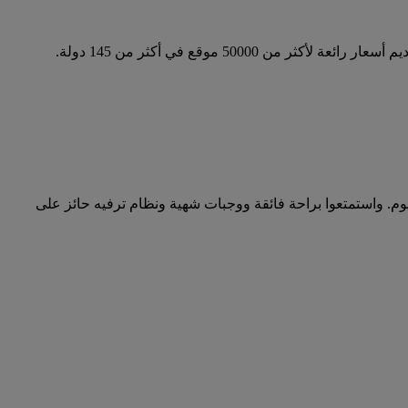
عطلتكم المقبلة اليوم. واستمتعوا براحة فائقة ووجبات شهية ونظام ترفيه حائز على