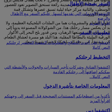
السفر بصحبة الأطفال
وأنتويرب أيضاً. الأولى هي مدينة رائعة تستحق التصوير تعود للعصور
الوسطى، والثانية مركز حياة ليلية تسبق عصرها وتشكل قمة
اكتشفوا الخدمات التي نقدمها لنسهل عليكم السفر مع الأطفال
الروعة الأوروبية.
والرضع
تناول الطعام والمشروبات هما من الملذات البلجيكية العظيمة، ولا
اقرأوا المزيد
بد أن يعكس مسار رحلتك هذا. من الشوكولاتة المصنوعة يدوياً إلى
معلومات السفر
المشروبات التي يصنعها الرهبان، ومن قدور بلح البحر إلى الأكواز
الورقية المليئة بالبطاطا المقلية، هذا البلد هو مسرة لعشاق الطعام.
كن مستعداً، في رحلة إلى بلجيكا، لإحضار شهيتك معك.
احصلوا على أحدث النصائح والمعلومات المفيدة للتحضير لرحلتكم
النص كاملا
التخطيط لرحلتكم
اكتشفوا الفنادق وشركات تأجير السيارات والجولات والأنشطة التي
يمكنكم إضافتها إلى رحلتكم القادمة
النص كاملا...
المعلومات الخاصة بتأشيرة الدخول
تأكدوا من اصطحابكم المستندات الصحيحة قبل السفر إلى وجهتكم
اقرأوا المزيد
اكتشفوا دبي