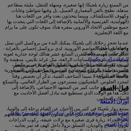
من الممتع زيارة بلجيكا: إنها صغيرة، وسهلة للتنقل، مليئة بمطاعم
مذهلة، تطفح بالفن المعماري الجميل، بل وفيها شواطئ وغابات
وكهوف للاستكشاف. وبينما يتحدثون بعدد وافر من اللغات هنا
(الهولندية، الفرنسية والألمانية بالإضافة إلى اللغات التي يتحدث بها
جميع موظفي الاتحاد الأوروبي بمقره هنا)، سوف تكون على ما يرام
مع اللغة الإنجليزية.
عندما تحجز رحلاتك إلى بلجيكا، يمكنك البدء من بروكسل التي تمثل
وجهاتنا في بلجيكا
واحدة من أجمل العواصم الأوروبية. لدى بروكسل إحساس بالغرابة -
فلكل مبنى مهيب عائد للقرن السابع عشر هنالك لوحة جدارية لعوبة
الرحلات إلى بروكسل
وملونة تبرز تان تان. الساحات الرائعة، مثل غراند بلايس، مدهشة ولا
لن تجد نفسك متحيراً باحثاً عن ما يمكنك القيام به في بروكسل،
تنسى، لكن هنالك منظر يضاهيها بالشهرة هو تمثال صبي صغير
فالمدينة مليئة بالروائع المعمارية المتميزة، متاحف الفن الأسطورية
يقضي حاجته (مانيكين بيس). في حين بروكسل تفيض بمتاحف
والمطاعم الرائعة.
عالمية المستوى، لا سيما المتاحف الفنية، تذكّر أن تخصص وقتاً
لمجرد الجلوس. البلجيكيون مسترخون من الطراز العالمي، والتسكع
قبل السفر
في المقاهي هو جانب كبير من المشهد الاجتماعي. بالإضافة إلى
ذلك، هذا هو الوقت الذي تستطيع فيه تبادل أفضل الأحاديث مع
السكان المحليين.
أوزان الأمتعة
يمتنع زوار بلجيكا في كثير من الأحيان عن القيام برحلة إلى والونيا،
حققوا أقصى استفادة من أحد أكبر أوزان الأمتعة المسموح بها في
الجزء الجنوبي من البلاد. لكن الذين يبذلون الجهد لذلك تتم مكافأتهم
العالم
بخير الجزاء. زيارة قرى صغيرة مع نزلات عتيقة، ركوب الدراجات
اقرأوا المزيد
مروراً بالقلاع والوديان، التسلق نزولاً داخل كهف قد تمر بجانبه -
والونيا هي منطقة مليئة بالسحر والمرح. لا يجب إهمال مدينتي بروج