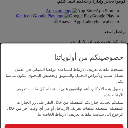
قوموا بحجز وإدارة رحلاتكم أينما كنتم.
App Store
App Store
Google Play
Google Play
Huawei App Gallery
huawai os
تواصلوا معنا
شاركوا تجربة طيران الإمارات.
خصوصيتكم من أولوياتنا
نستخدم ملفات تعريف الارتباط لمساعدة موقعنا الشبكي في العمل
بشكل سليم ولأغراض التحليل والتسويق وتخصيص المحتوى ليكون مناسبا
لكم.
وبقبول هذه الأحكام، أنتم توافقون على استخدام كل ملفات تعريف
بيان إمكانية الدخول
الارتباط هذه.
اتصل بنا
يمكنكم تحديث خياراتكم المفضلة من خلال النقر على زر الخيارات
سياسة الخصوصية
المفضلة المتعلقة بملفات تعريف الارتباط، أو في أي وقت آخر من خلال
الشروط والأحكام
الرجوع إلى
سياسة ملفات تعريف الارتباط
الخاصة بنا.
سياسة ملفات تعريف الارتباط
الأمن الإلكتروني
بيان الشفافية بموجب قانون مكافحة العبودية الحديثة