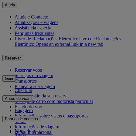
Ajuda
Ajuda e Contacto
Atualizações e viagens
Assistência especial
Perguntas frequentes
Livro de Reclamações Eletrónico
Livro de Reclamações
Eletrónico Opens an external link in a new tab
Reservar
Reservar voos
Serviços em viagem
Gerir
Transportes
Planear a sua viagem
Check-in
Faça a gestão da sua reserva
Antes de voar
Serviço de carro com motorista particular
Estado do voo
Bagagem
Informações sobre vistos e passaportes
Para onde voamos
Saúde
Informações de viagem
Mapa de rotas
Dubai Internacional