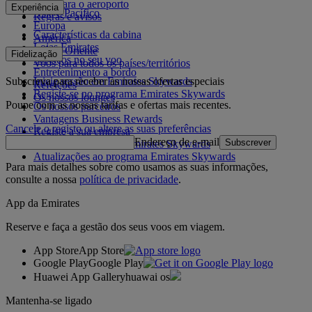
África
De e para o aeroporto
Experiência
Ásia e Pacífico
Regras e avisos
Europa
Características da cabina
América
Lojas Emirates
Médio Oriente
Fidelização
Serviços no seu voo
Voos para todos os países/territórios
Entretenimento a bordo
Subscreva para receber as nossas ofertas especiais
Inicie sessão em Emirates Skywards
Refeições
Registe-se no programa Emirates Skywards
Os nossos lounges
Poupe com as nossas tarifas e ofertas mais recentes.
Os nossos parceiros
Vantagens Business Rewards
Cancele o registo ou altere as suas preferências
Registe a sua empresa
Endereço de e-mail
Subscrever
Regras do programa Emirates Skywards
Atualizações ao programa Emirates Skywards
Para mais detalhes sobre como usamos as suas informações,
consulte a nossa
política de privacidade
.
App da Emirates
Reserve e faça a gestão dos seus voos em viagem.
App Store
App Store
Google Play
Google Play
Huawei App Gallery
huawai os
Mantenha-se ligado