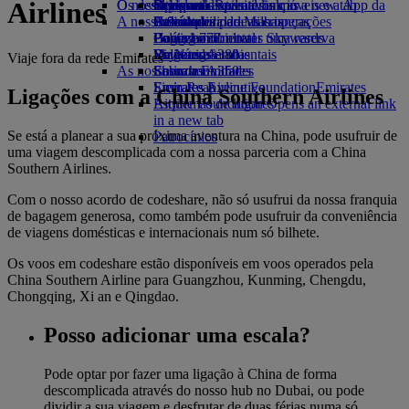
Airlines
O nosso planeta
Os destinos mais recentes
Opens an external link in a new tab
Bebidas
Brinquedos para crianças
Skywards Rail
Site para dispositivos móveis e a App da
A nossa frota
Atividades para as crianças
Sustentabilidade nas operações
Helsínquia
Calculadora de Milhas
Emirates
Boeing 777
Política ambiental
Hangzhou
Login em Emirates Skywards
Cancelar ou alterar uma reserva
Emirates A380
Relatórios ambientais
Da Nang
Skywards+
Viagens afetadas
Viaje fora da rede Emirates
As nossas comunidades
Emirates A350
Shenzhen
Sobre a Emirates
Emirates Executive
Emirates Airline Foundation
Siem Reap
Emirates
Ligações com a China Southern Airlines
Esquemas de lugares
Airline Foundation Opens an external link
in a new tab
Se está a planear a sua próxima aventura na China, pode usufruir de
Patrocínios
uma viagem descomplicada com a nossa parceria com a China
Southern Airlines.
Com o nosso acordo de codeshare, não só usufrui da nossa franquia
de bagagem generosa, como também pode usufruir da conveniência
de viagens domésticas e internacionais num só bilhete.
Os voos em codeshare estão disponíveis em voos operados pela
China Southern Airline para Guangzhou, Kunming, Chengdu,
Chongqing, Xi an e Qingdao.
Posso adicionar uma escala?
Pode optar por fazer uma ligação à China de forma
descomplicada através do nosso hub no Dubai, ou pode
dividir a sua viagem e desfrutar de duas férias numa só,