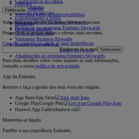
Características da cabina
América
Lojas Emirates
Médio Oriente
Fidelização
Serviços no seu voo
Voos para todos os países/territórios
Entretenimento a bordo
Subscreva para receber as nossas ofertas especiais
Inicie sessão em Emirates Skywards
Refeições
Registe-se no programa Emirates Skywards
Os nossos lounges
Poupe com as nossas tarifas e ofertas mais recentes.
Os nossos parceiros
Vantagens Business Rewards
Cancele o registo ou altere as suas preferências
Registe a sua empresa
Endereço de e-mail
Subscrever
Regras do programa Emirates Skywards
Atualizações ao programa Emirates Skywards
Para mais detalhes sobre como usamos as suas informações,
consulte a nossa
política de privacidade
.
App da Emirates
Reserve e faça a gestão dos seus voos em viagem.
App Store
App Store
Google Play
Google Play
Huawei App Gallery
huawai os
Mantenha-se ligado
Partilhe a sua experiência Emirates.