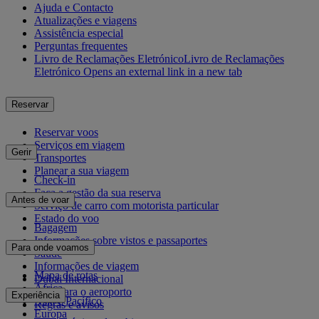
Ajuda e Contacto
Atualizações e viagens
Assistência especial
Perguntas frequentes
Livro de Reclamações Eletrónico
Livro de Reclamações
Eletrónico Opens an external link in a new tab
Reservar
Reservar voos
Serviços em viagem
Gerir
Transportes
Planear a sua viagem
Check-in
Faça a gestão da sua reserva
Antes de voar
Serviço de carro com motorista particular
Estado do voo
Bagagem
Informações sobre vistos e passaportes
Para onde voamos
Saúde
Informações de viagem
Mapa de rotas
Dubai Internacional
África
De e para o aeroporto
Experiência
Ásia e Pacífico
Regras e avisos
Europa