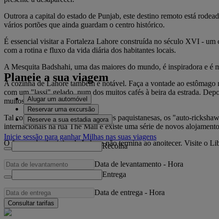
Outrora a capital do estado de Punjab, este destino remoto está rode
vários portões que ainda guardam o centro histórico.
É essencial visitar a Fortaleza Lahore construída no século XVI - um 
com a rotina e fluxo da vida diária dos habitantes locais.
A Mesquita Badshahi, uma das maiores do mundo, é inspiradora e é m
Planeie a sua viagem
A cozinha de Lahore também é notável. Faça a vontade ao estômago na
com um "lassi" gelado, num dos muitos cafés à beira da estrada. De
Alugar um automóvel
muitos alfaiates da cidade.
Reservar uma excursão
Tal como na maior parte das cidades paquistanesas, os "auto-rickshaws
Reserve a sua estadia agora
internacionais na rua The Mall e existe uma série de novos alojamen
Inicie sessão para ganhar Milhas nas suas viagens
O famoso burburinho de Lahore não termina ao anoitecer. Visite o Lib
Recolha
Data de levantamento
-
Hora
Entrega
Data de entrega
-
Hora
Consultar tarifas