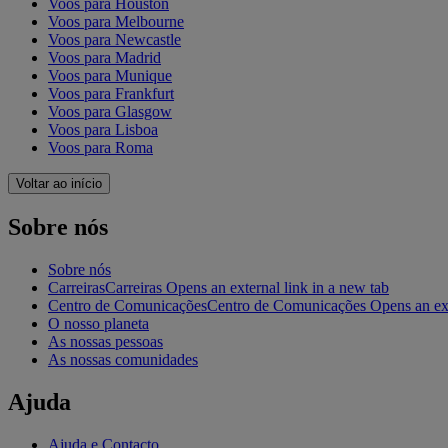
Voos para Houston
Voos para Melbourne
Voos para Newcastle
Voos para Madrid
Voos para Munique
Voos para Frankfurt
Voos para Glasgow
Voos para Lisboa
Voos para Roma
Voltar ao início
Sobre nós
Sobre nós
Carreiras
Carreiras Opens an external link in a new tab
Centro de Comunicações
Centro de Comunicações Opens an exte
O nosso planeta
As nossas pessoas
As nossas comunidades
Ajuda
Ajuda e Contacto