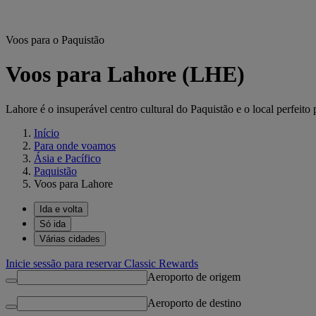
Voos para o Paquistão
Voos para Lahore (LHE)
Lahore é o insuperável centro cultural do Paquistão e o local perfeito
Início
Para onde voamos
Ásia e Pacífico
Paquistão
Voos para Lahore
Ida e volta
Só ida
Várias cidades
Inicie sessão para reservar Classic Rewards
Aeroporto de origem
Aeroporto de destino