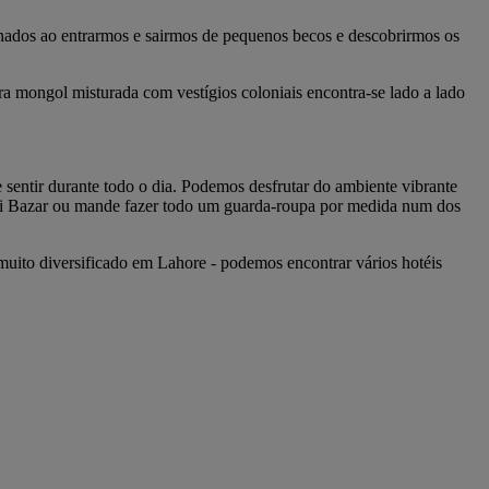
cinados ao entrarmos e sairmos de pequenos becos e descobrirmos os
ura mongol misturada com vestígios coloniais encontra-se lado a lado
.
sentir durante todo o dia. Podemos desfrutar do ambiente vibrante
ali Bazar ou mande fazer todo um guarda-roupa por medida num dos
 muito diversificado em Lahore - podemos encontrar vários hotéis