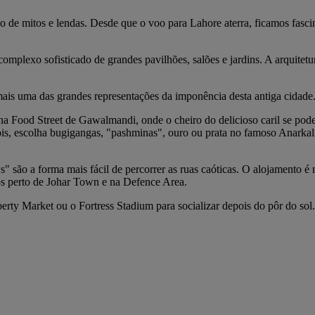
ado de mitos e lendas. Desde que o voo para Lahore aterra, ficamos fas
complexo sofisticado de grandes pavilhões, salões e jardins. A arquitet
ais uma das grandes representações da imponência desta antiga cidade
 Food Street de Gawalmandi, onde o cheiro do delicioso caril se pode 
pois, escolha bugigangas, "pashminas", ouro ou prata no famoso Anark
" são a forma mais fácil de percorrer as ruas caóticas. O alojamento é
tos perto de Johar Town e na Defence Area.
erty Market ou o Fortress Stadium para socializar depois do pôr do sol.