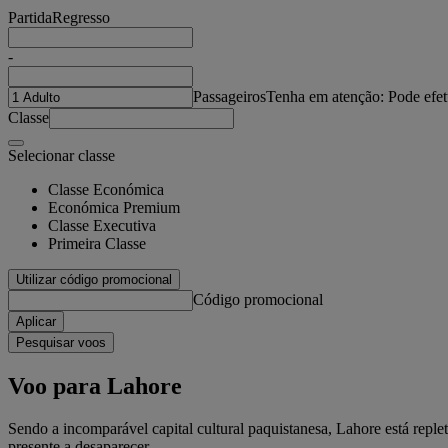
Partida
Regresso
-
Passageiros
Tenha em atenção: Pode efet
Classe
Selecionar classe
Classe Económica
Económica Premium
Classe Executiva
Primeira Classe
Utilizar código promocional
Código promocional
Aplicar
Pesquisar voos
Voo para Lahore
Sendo a incomparável capital cultural paquistanesa, Lahore está reple
presente a desaparecer.