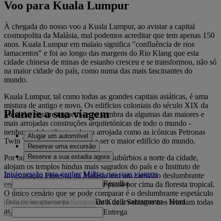
Voo para Kuala Lumpur
À chegada do nosso voo a Kuala Lumpur, ao avistar a capital
cosmopolita da Malásia, mal podemos acreditar que tem apenas 150
anos. Kuala Lumpur em malaio significa "confluência de rios
lamacentos" e foi ao longo das margens do Rio Klang que esta
cidade chinesa de minas de estanho cresceu e se transformou, não só
na maior cidade do país, como numa das mais fascinantes do
mundo.
Kuala Lumpur, tal como todas as grandes capitais asiáticas, é uma
mistura de antigo e novo. Os edifícios coloniais do século XIX da
Planeie a sua viagem
Merdeka Square erguem-se na sombra da algumas das maiores e
mais arrojadas construções arquitetónicas de todo o mundo -
nenhuma delas tão grande ou arrojada como as icónicas Petronas
Alugar um automóvel
Twin Towers, que chegaram a ser o maior edifício do mundo.
Reservar uma excursão
Reserve a sua estadia agora
Por outro lado, as Batu Caves nos subúrbios a norte da cidade,
alojam os templos hindus mais sagrados do país e o Instituto de
Inicie sessão para ganhar Milhas nas suas viagens
Investigação Florestal da Malásia tem um caminho deslumbrante
Recolha
coberto de copas de árvores, que passa por cima da floresta tropical.
O único cenário que se pode comparar é o deslumbrante espetáculo
Data de levantamento
-
Hora
de luz com que os pirilampos de Kuala Selangor nos brindam todas
as noites.
Entrega