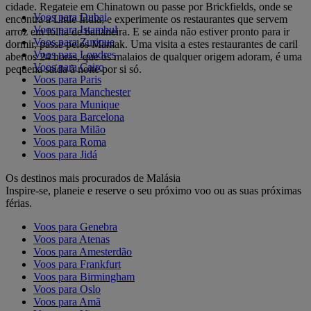
cidade. Regateie em Chinatown ou passe por Brickfields, onde se
Voos para Dubai
encontra a Little India, e experimente os restaurantes que servem
Voos para Istambul
arroz em folha de bananeira. E se ainda não estiver pronto para ir
Voos para Zurique
dormir, passe pelos Mamak. Uma visita a estes restaurantes de caril
Voos para Londres
abertos 24 horas, que os malaios de qualquer origem adoram, é uma
Voos para Cairo
pequena saída à noite por si só.
Voos para Paris
Voos para Manchester
Voos para Munique
Voos para Barcelona
Voos para Milão
Voos para Roma
Voos para Jidá
Os destinos mais procurados de Malásia
Inspire-se, planeie e reserve o seu próximo voo ou as suas próximas
férias.
Voos para Genebra
Voos para Atenas
Voos para Amesterdão
Voos para Frankfurt
Voos para Birmingham
Voos para Oslo
Voos para Amã