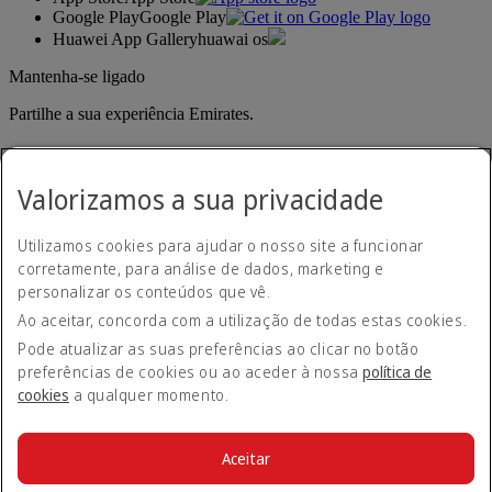
Google Play
Google Play
Huawei App Gallery
huawai os
Mantenha-se ligado
Partilhe a sua experiência Emirates.
Valorizamos a sua privacidade
Utilizamos cookies para ajudar o nosso site a funcionar
corretamente, para análise de dados, marketing e
personalizar os conteúdos que vê.
Declaração de acessibilidade
Ao aceitar, concorda com a utilização de todas estas cookies.
Contacte-nos
Política de privacidade
Pode atualizar as suas preferências ao clicar no botão
Termos e condições
preferências de cookies ou ao aceder à nossa
política de
Política de cookies
cookies
a qualquer momento.
Cibersegurança
Declaração de transparência sobre a Lei da Escravatura
Moderna
Aceitar
Mapa do site