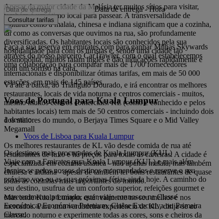
Apesar da maior cidade da Malásia ter muitos sítios para visitar,
Data de entrega
-
Hora
também é um ótimo local para passear. A transversalidade de
Consultar tarifas
culturas como a malaia, chinesa e indiana significam que a cozinha,
tal como as conversas que ouvimos na rua, são profundamente
diversificadas. Os habitantes locais são conhecidos pela sua
Faça a sua reserva em emirates.com para ganhar Milhas Skywards
hospitalidade para com os turistas e, sendo uma cidade tão
através do nosso parceiro CarTrawler, com o qual estabelecemos
cosmopolita, muitos falam inglês e dão indicações rapidamente e
uma colaboração para comparar mais de 1700 fornecedores
com um sorriso na cara.
internacionais e disponibilizar ótimas tarifas, em mais de 50 000
estações, em mais de 145 países.
Vá até à baixa, ao Triângulo Dourado, e irá encontrar os melhores
restaurantes, locais de vida noturna e centros comerciais - muitos,
Voos de Portugal para Kuala Lumpur
mesmo muitos centros comerciais. KL (como é conhecido e pelos
habitantes locais) tem mais de 50 centros comerciais - incluindo dois
1 destino
dos maiores do mundo, o Berjaya Times Square e o Mid Valley
Megamall
Voos de Lisboa para Kuala Lumpur
Os melhores restaurantes de KL vão desde comida de rua até
Os destinos mais procurados de Kuala Lumpur (KUL)
restaurantes de luxo e há preços para todas as carteiras. A cidade é
Viaje com a Emirates para Kuala Lumpur (KUL) e mais além.
especializada em cozinha asiática - não apenas malaia, mas também
Inspire-se pelos nossos destinos recomendados e reserve o seu
chinesa e indiana - apesar de também ter bons restaurantes de quase
próximo voo ou as suas próximas férias ainda hoje. A caminho do
todas as cozinhas mais importantes do mundo.
seu destino, usufrua de um conforto superior, refeições gourmet e
entretenimento premiado, quer viaje connosco na Classe
Mas onde Kuala Lumpur está realmente no seu melhor é nos
Económica, Económica Premium, Classe Executiva ou Primeira
mercados. Para uma verdadeira experiência de KL, dirija-se ao
Classe.
mercado noturno e experimente todas as cores, sons e cheiros da