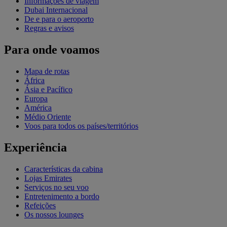
Informações de viagem
Dubai Internacional
De e para o aeroporto
Regras e avisos
Para onde voamos
Mapa de rotas
África
Ásia e Pacífico
Europa
América
Médio Oriente
Voos para todos os países/territórios
Experiência
Características da cabina
Lojas Emirates
Serviços no seu voo
Entretenimento a bordo
Refeições
Os nossos lounges