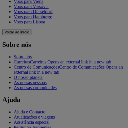
Voos para Viena
Voos para Varsóvia
Voos para Düsseldorf
Voos para Hamburgo
Voos para Lisboa
Voltar ao início
Sobre nós
Sobre nós
Carreiras
Carreiras Opens an external link in a new tab
Centro de Comunicações
Centro de Comunicações Opens an
external link in a new tab
O nosso planeta
As nossas pessoas
As nossas comunidades
Ajuda
Ajuda e Contacto
Atualizações e viagens
Assistência especial
Perguntas frequentes