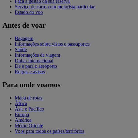
Faça a gestão da sua reserva
Serviço de carro com motorista particular
Estado do voo
Antes de voar
Bagagem
Informações sobre vistos e passaportes
Saúde
Informações de viagem
Dubai Internacional
De e para o aeroporto
Regras e avisos
Para onde voamos
Mapa de rotas
África
Ásia e Pacífico
Europa
América
Médio Oriente
Voos para todos os países/territórios