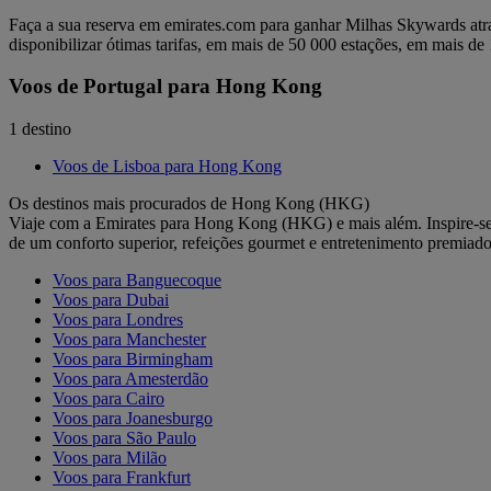
Faça a sua reserva em emirates.com para ganhar Milhas Skywards atr
disponibilizar ótimas tarifas, em mais de 50 000 estações, em mais de 
Voos de Portugal para Hong Kong
1 destino
Voos de Lisboa para Hong Kong
Os destinos mais procurados de Hong Kong (HKG)
Viaje com a Emirates para Hong Kong (HKG) e mais além. Inspire-se p
de um conforto superior, refeições gourmet e entretenimento premia
Voos para Banguecoque
Voos para Dubai
Voos para Londres
Voos para Manchester
Voos para Birmingham
Voos para Amesterdão
Voos para Cairo
Voos para Joanesburgo
Voos para São Paulo
Voos para Milão
Voos para Frankfurt