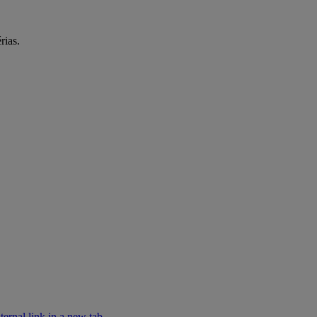
rias.
rnal link in a new tab