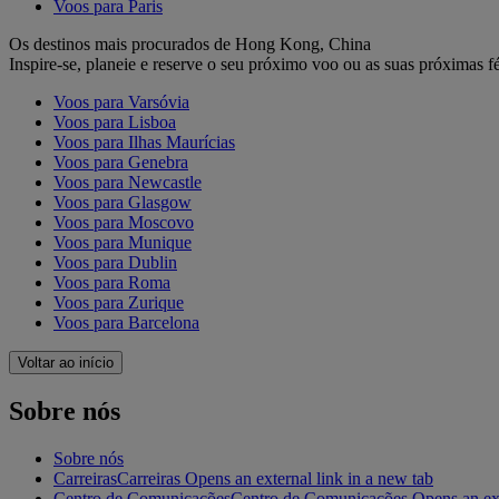
Voos para Paris
Os destinos mais procurados de Hong Kong, China
Inspire-se, planeie e reserve o seu próximo voo ou as suas próximas fé
Voos para Varsóvia
Voos para Lisboa
Voos para Ilhas Maurícias
Voos para Genebra
Voos para Newcastle
Voos para Glasgow
Voos para Moscovo
Voos para Munique
Voos para Dublin
Voos para Roma
Voos para Zurique
Voos para Barcelona
Voltar ao início
Sobre nós
Sobre nós
Carreiras
Carreiras Opens an external link in a new tab
Centro de Comunicações
Centro de Comunicações Opens an exte