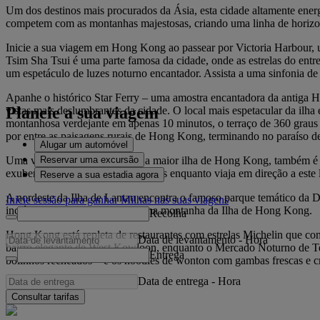
Um dos destinos mais procurados da Ásia, esta cidade altamente ene
competem com as montanhas majestosas, criando uma linha de horizo
Inicie a sua viagem em Hong Kong ao passear por Victoria Harbour, u
Tsim Sha Tsui é uma parte famosa da cidade, onde as estrelas do entr
um espetáculo de luzes noturno encantador. Assista a uma sinfonia de
Apanhe o histórico Star Ferry – uma amostra encantadora da antiga 
Planeie a sua viagem
vistas mais deslumbrantes da cidade. O local mais espetacular da ilha
montanhosa verdejante em apenas 10 minutos, o terraço de 360 graus
por entre as paisagens rurais de Hong Kong, terminando no paraíso d
Alugar um automóvel
Reservar uma excursão
Uma viagem à Ilha de Lantau, a maior ilha de Hong Kong, também é 
exuberantes paisagens montanhosas enquanto viaja em direção a este lo
Reserve a sua estadia agora
A nordeste da Ilha de Lantau encontra o famoso parque temático da 
Inicie sessão para ganhar Milhas nas suas viagens
incrível variedade de diversões na montanha da Ilha de Hong Kong.
Recolha
Hong Kong está repleta de restaurantes com estrelas Michelin que co
Data de levantamento
-
Hora
bairro elegante de West Kowloon, enquanto o Mercado Noturno de Tem
Entrega
bolinhos recheados – e os noodles de wonton com gambas frescas e c
Data de entrega
-
Hora
Consultar tarifas