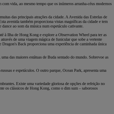
lsam com vida, ao mesmo tempo que os inúmeros arranha-céus modernos
itas das principais atrações da cidade. A Avenida das Estrelas de
 Esta avenida também proporciona vistas magníficas da cidade e tem
 e dance ao som da música num espetáculo cativante.
té à Ilha de Hong Kong e explore a Observation Wheel para ter as
el através de uma viagem mágica de funicular que sobe a vertente
 de Dragon's Back proporciona uma experiência de caminhada única
, uma das maiores estátuas de Buda sentado do mundo. Sobrevoe as
russsas e espetáculos. O outro parque, Ocean Park, apresenta uma
mbrantes. Existe uma variedade gloriosa de opções de refeição no
ente os clássicos de Hong Kong, como o dim sum – saborosos