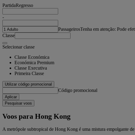
Partida
Regresso
-
Passageiros
Tenha em atenção: Pode efet
Classe
Selecionar classe
Classe Económica
Económica Premium
Classe Executiva
Primeira Classe
Utilizar código promocional
Código promocional
Aplicar
Pesquisar voos
Voos para Hong Kong
A metrópole subtropical de Hong Kong é uma mistura empolgante de s