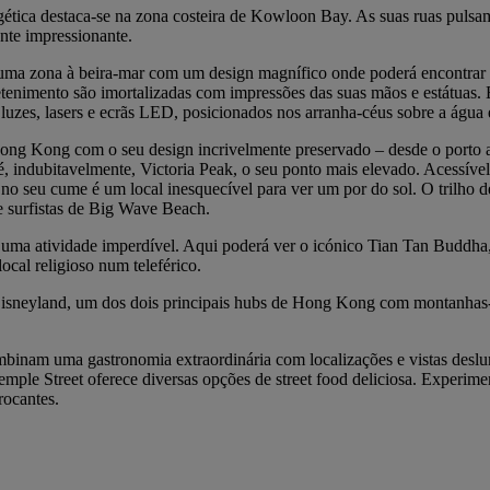
rgética destaca-se na zona costeira de Kowloon Bay. As suas ruas pu
nte impressionante.
ma zona à beira-mar com um design magnífico onde poderá encontrar mu
etenimento são imortalizadas com impressões das suas mãos e estátuas.
 luzes, lasers e ecrãs LED, posicionados nos arranha-céus sobre a água
Hong Kong com o seu design incrivelmente preservado – desde o porto a
 é, indubitavelmente, Victoria Peak, o seu ponto mais elevado. Acessív
 no seu cume é um local inesquecível para ver um por do sol. O trilho
e surfistas de Big Wave Beach.
uma atividade imperdível. Aqui poderá ver o icónico Tian Tan Buddha
cal religioso num teleférico.
Disneyland, um dos dois principais hubs de Hong Kong com montanhas-
mbinam uma gastronomia extraordinária com localizações e vistas deslu
ple Street oferece diversas opções de street food deliciosa. Experim
rocantes.