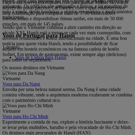
cidade, onde cada pequena rua tem o nome de um tipo diferente de
Faça a sua reserva em emirates.com para ganhar Milhas Skywards
artesanato. Os edifícios são antiquados e baixos, e irá encontrar de
através do nosso parceiro CarTrawler, com o qual estabelecemos
tudo à venda, desde bandeiras a objetos em madeira e medicamentos
uma colaboração para comparar mais de 1700 fornecedores
tradicionais.
internacionais e disponibilizar ótimas tarifas, em mais de 50 000
estações, em mais de 145 países.
Sendo que o Vietname continua a abrir caminho em direção ao
século XXI, Hanói está a tornar-se cada vez mais cosmopolita, com
Voos de Portugal para Hanói
diversos restaurantes e hotéis internacionais na cidade. É uma boa
notícia para quem visita Hanói, tendo a possibilidade de ficar
1 destino
alojado em hostels económicos ou na famosa cadeia de hotéis
Sofitel. Em termos de gastronomia, existe sempre algo (delicioso)
Voos de Lisboa para Hanói
para todos os orçamentos.
Os nossos destinos em Vietname
Vietname
Voos para Da Nang
Envolta por uma beleza natural serena, Da Nang é uma cidade
costeira vibrante, onde a arquitetura moderna exuberante se combina
com o património cultural rico.
Vietname
Voos para Ho Chi Minh
Experimente a comida de rua, explore a história fascinante e deixe-
se levar pelas multidões, barulho e pela vivacidade de Ho Chi Minh.
Os destinos mais procurados de Hanói (HAN)