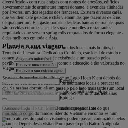
diversificado - com ruas antigas com nomes de artesãos, edifícios
governamentais de arquitetura impressionante, e avenidas alinhadas
por árvores, um dos legados dos franceses. Existem diversos cafés,
que vendem café gelados e chás vietnamitas que fazem as delícias
de qualquer um. E a gastronomia - desde as bancas de rua nas quais
são servidas enormes taças de sopa de noodles a restaurantes
requintados que servem spring rolls empratados de forma elegante -
é das melhores em toda a Ásia.
Planeie a sua viagem
Comece a sua visita a Hanói por um dos locais mais bonitos, o
Templo da Literatura. Dedicado a Confúcio, este local de estudo e
contemplação tem mil anos de existência e um passeio pelos
Alugar um automóvel
pavilhões e jardins faz lembrar como a educação é tão valorizada no
Reservar uma excursão
Vietname.
Reserve a sua estadia agora
Se gosta de acordar cedo, dirija-se ao Lago Hoan Kiem depois do
Recolha
nascer do sol, onde irá encontrar os habitantes locais a praticar tai
chi. Se prefere dormir, dê um passeio pelo lago mais tarde (um local
Data de levantamento
-
Hora
muito famoso para passeios), e tente observar uma das lendárias
Entrega
tartarugas que vivem nestas águas.
Data de entrega
-
Hora
O Mausoléu de Ho Chi Minh é mais impressionante do que
mórbido: o corpo do famoso líder do Vietname encontra-se num
Consultar tarifas
túmulo através do qual os visitantes podem passar, conduzidos pelos
guardas. Depois desta visita dê um passeio pelo Bairro Antigo da