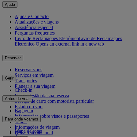
Ajuda
Ajuda e Contacto
Atualizações e viagens
Assistência especial
Perguntas frequentes
Livro de Reclamações Eletrónico
Livro de Reclamações
Eletrónico Opens an external link in a new tab
Reservar
Reservar voos
Serviços em viagem
Gerir
Transportes
Planear a sua viagem
Check-in
Faça a gestão da sua reserva
Antes de voar
Serviço de carro com motorista particular
Estado do voo
Bagagem
Informações sobre vistos e passaportes
Para onde voamos
Saúde
Informações de viagem
Mapa de rotas
Dubai Internacional
África