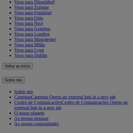
Voos para Düsseldorf
Voos para Zurique
Voos para Frankfurt
Voos para Oslo
Voos para Nice
Voos para Genebra
Voos para Londres
Voos para Manchester
Voos para Milão
Voos para Lyon
Voos para Dublin
Voltar ao início
Sobre nós
Sobre nós
Carreiras
Carreiras Opens an external link in a new tab
Centro de Comunicações
Centro de Comunicações Opens an
external link in a new tab
O nosso planeta
As nossas pessoas
As nossas comunidades