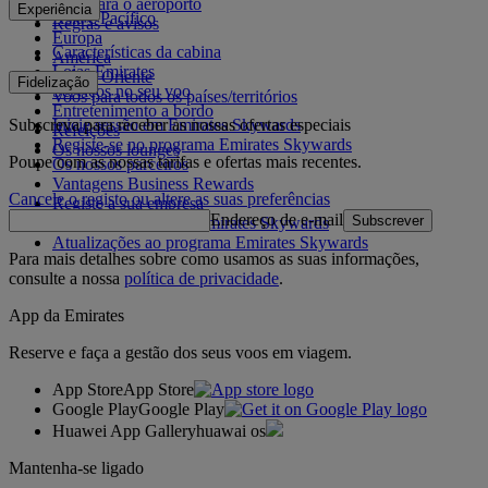
De e para o aeroporto
Experiência
Ásia e Pacífico
Regras e avisos
Europa
Características da cabina
América
Lojas Emirates
Médio Oriente
Fidelização
Serviços no seu voo
Voos para todos os países/territórios
Entretenimento a bordo
Subscreva para receber as nossas ofertas especiais
Inicie sessão em Emirates Skywards
Refeições
Registe-se no programa Emirates Skywards
Os nossos lounges
Poupe com as nossas tarifas e ofertas mais recentes.
Os nossos parceiros
Vantagens Business Rewards
Cancele o registo ou altere as suas preferências
Registe a sua empresa
Endereço de e-mail
Subscrever
Regras do programa Emirates Skywards
Atualizações ao programa Emirates Skywards
Para mais detalhes sobre como usamos as suas informações,
consulte a nossa
política de privacidade
.
App da Emirates
Reserve e faça a gestão dos seus voos em viagem.
App Store
App Store
Google Play
Google Play
Huawei App Gallery
huawai os
Mantenha-se ligado