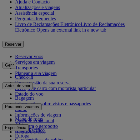
Ajuda e Contacto
Atualizações e viagens
Assistência especial
Perguntas frequentes
Livro de Reclamações Eletrónico
Livro de Reclamações
Eletrónico Opens an external link in a new tab
Reservar
Reservar voos
Serviços em viagem
Gerir
Transportes
Planear a sua viagem
Check-in
Faça a gestão da sua reserva
Antes de voar
Serviço de carro com motorista particular
Estado do voo
Bagagem
Informações sobre vistos e passaportes
Para onde voamos
Saúde
Informações de viagem
Mapa de rotas
Dubai Internacional
África
De e para o aeroporto
Experiência
Ásia e Pacífico
Regras e avisos
Europa
Características da cabina