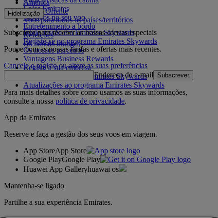
América
Lojas Emirates
Médio Oriente
Fidelização
Serviços no seu voo
Voos para todos os países/territórios
Entretenimento a bordo
Subscreva para receber as nossas ofertas especiais
Inicie sessão em Emirates Skywards
Refeições
Registe-se no programa Emirates Skywards
Os nossos lounges
Poupe com as nossas tarifas e ofertas mais recentes.
Os nossos parceiros
Vantagens Business Rewards
Cancele o registo ou altere as suas preferências
Registe a sua empresa
Endereço de e-mail
Subscrever
Regras do programa Emirates Skywards
Atualizações ao programa Emirates Skywards
Para mais detalhes sobre como usamos as suas informações,
consulte a nossa
política de privacidade
.
App da Emirates
Reserve e faça a gestão dos seus voos em viagem.
App Store
App Store
Google Play
Google Play
Huawei App Gallery
huawai os
Mantenha-se ligado
Partilhe a sua experiência Emirates.