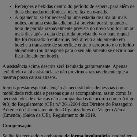
Refeições e bebidas dentro do período de espera, para além de
duas chamadas telefónicas, telex, fax ou e-mails.
Alojamento: se for necessária uma estadia de uma ou mais
noites, ou uma estadia adicional à prevista por si, quando a
hora de partida razoavelmente prevista do novo voo for um ou
mais dias após a data de partida prevista do voo para o qual
lhe foi recusado o embarque, terá direito a alojamento em
hotel e a transporte de superfície entre o aeroporto e o referido
alojamento (ou transporte para o seu alojamento se decidir não
ficar alojado em hotel).
A assistência acima descrita será facultada gratuitamente. Apenas
terá direito a tal assistência se não previrmos razoavelmente que a
mesma possa causar atrasos.
Iremos prestar especial atenção às necessidades de pessoas com
mobilidade reduzida e pessoas que as acompanhem, assim como às
necessidades de crianças não acompanhadas de acordo com o Artigo
9(3) do Regulamento (CE) n.º 261/2004 dos Direitos do Passageiro
Aéreo e do Licenciamento dos Organizadores de Viagem Aérea
(Emenda) (Saída da UE), Regulamento de 2019.
Compensação
Se lhe for recusado o embarque
de forma involuntária
, poderá ter