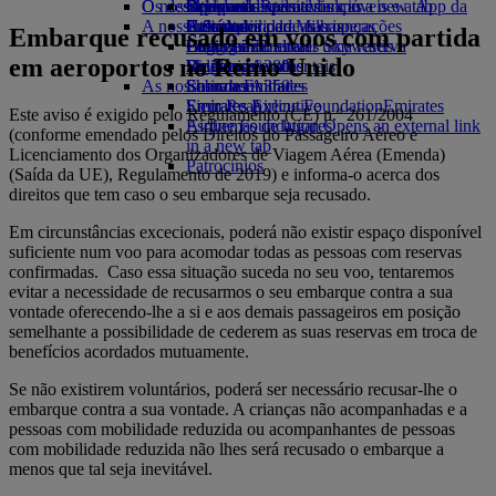
O nosso planeta
Os destinos mais recentes
Opens an external link in a new tab
Bebidas
Brinquedos para crianças
Skywards Rail
Site para dispositivos móveis e a App da
A nossa frota
Atividades para as crianças
Sustentabilidade nas operações
Helsínquia
Calculadora de Milhas
Emirates
Embarque recusado em voos com partida
Boeing 777
Política ambiental
Hangzhou
Login em Emirates Skywards
Cancelar ou alterar uma reserva
em aeroportos no Reino Unido
Emirates A380
Relatórios ambientais
Da Nang
Skywards+
Viagens afetadas
As nossas comunidades
Emirates A350
Shenzhen
Sobre a Emirates
Emirates Executive
Emirates Airline Foundation
Siem Reap
Emirates
Este aviso é exigido pelo Regulamento (CE) n.º 261/2004
Esquemas de lugares
Airline Foundation Opens an external link
(conforme emendado pelos Direitos do Passageiro Aéreo e
in a new tab
Licenciamento dos Organizadores de Viagem Aérea (Emenda)
Patrocínios
(Saída da UE), Regulamento de 2019) e informa-o acerca dos
direitos que tem caso o seu embarque seja recusado.
Em circunstâncias excecionais, poderá não existir espaço disponível
suficiente num voo para acomodar todas as pessoas com reservas
confirmadas. Caso essa situação suceda no seu voo, tentaremos
evitar a necessidade de recusarmos o seu embarque contra a sua
vontade oferecendo-lhe a si e aos demais passageiros em posição
semelhante a possibilidade de cederem as suas reservas em troca de
benefícios acordados mutuamente.
Se não existirem voluntários, poderá ser necessário recusar-lhe o
embarque contra a sua vontade. A crianças não acompanhadas e a
pessoas com mobilidade reduzida ou acompanhantes de pessoas
com mobilidade reduzida não lhes será recusado o embarque a
menos que tal seja inevitável.