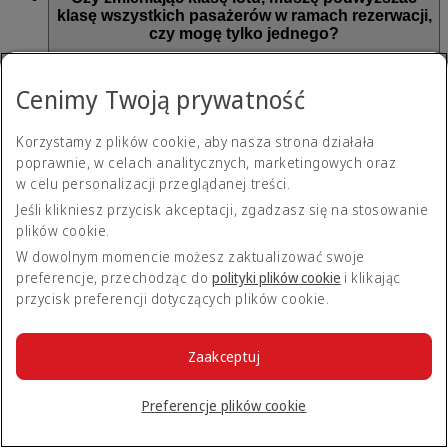
klasę wszystkich pasażerów w ramach rezerwacji,
czy mogę tylko jednego?
Należy podwyższyć klasę lotu wszystkich pasażerów w danej
Cenimy Twoją prywatność
rezerwacji.
Korzystamy z plików cookie, aby nasza strona działała
Skąd dowiem się, ile punktów potrzebuję do
poprawnie, w celach analitycznych, marketingowych oraz
podwyższenia klasy lotu?
w celu personalizacji przeglądanej treści.
Jeśli klikniesz przycisk akceptacji, zgadzasz się na stosowanie
Liczba punktów wymagana do podwyższenia klasy lotu
plików cookie.
Dynamic Rewards zależy od dostępności miejsc oraz różnicy
W dowolnym momencie możesz zaktualizować swoje
w cenie między biletami w poszczególnych klasach. Punkty
preferencje, przechodząc do
polityki plików cookie
i klikając
wymagane do podwyższania klasy danego lotu będą
przycisk preferencji dotyczących plików cookie.
widoczne na stronie rezerwacji po zalogowaniu na konto
Emirates Business Rewards.
Zaakceptuj
Czy obowiązują dodatkowe opłaty za
podwyższenie klasy, gdy używam punktów
Preferencje plików cookie
Business Rewards?