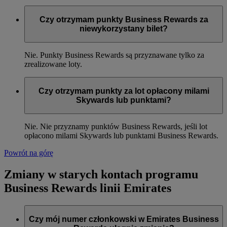
Tak, o ile dodano numer członkowski Emirates Business
Rewards do rezerwacji przed lotem. Punkty trafią na Twoje
Czy otrzymam punkty Business Rewards za
konto w ciągu 4 tygodni od lotu.
niewykorzystany bilet?
Nie. Punkty Business Rewards są przyznawane tylko za
zrealizowane loty.
Czy otrzymam punkty za lot opłacony milami
Skywards lub punktami?
Nie. Nie przyznamy punktów Business Rewards, jeśli lot
opłacono milami Skywards lub punktami Business Rewards.
Powrót na górę
Zmiany w starych kontach programu
Business Rewards linii Emirates
Czy mój numer członkowski w Emirates Business