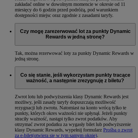
zakładać online w dowolnym momencie w okresie od 11
miesięcy do 6 godzin przed podróżą, pod warunkiem
dostępności miejsc oraz zgodnie z zasadami taryfy.
Czy mogę zarezerwować lot za punkty Dynamic
Rewards w jedną stronę?
Tak, można rezerwować loty za punkty Dynamic Rewards w
jedną stronę.
Co się stanie, jeśli wykorzystam punkty tracące
ważność, a następnie zrezygnuję z biletu?
Zwrot lotu lub podwyższenia klasy Dynamic Rewards jest
możliwy, jeśli zasady taryfy dopuszczają możliwość
rezygnacji lub zwrotu. Natomiast na konto wrócą tylko te
punkty, których okres ważności nie upłynął. Jeżeli punkty
straciły ważność, nastąpi tylko zwrot podatków. Aby
otrzymać zwrot podatku za wygasły bilet lub podwyższenie
klasy Dynamic Rewards, wypełnij formularz
Prośba o zwrot
za e-bilet
(otwiera się w tym samym oknie)
.