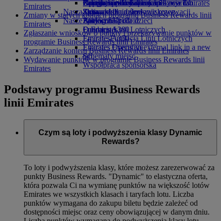
Opens an external link in a new tab
Napoje
Rozrywka dla dzieci
Polityka środowiskowa
Zaloguj się do Emirates Skywards
Opieka i prośby specjalne
Urządzenie mobilne a aplikacja Emirates
Emirates
Nasza flota
Zabawki dla dzieci
Sprawozdania środowiskowe
Skywards+
Zmiana lub anulowanie rezerwacji
Zmiany w starych kontach programu Business Rewards linii
Nasze społeczności
Boeing 777
Aktywności dla dzieci
Zakłócona podroż
Emirates
Emirates A380
Fundacja Linii Lotniczych
O Emirates
Zgłaszanie wniosków o punkty i przekazywanie punktów w
Emirates A350
Emirates
Fundacja Linii Lotniczych
programie Business Rewards linii Emirates
Emirates Executive
Emirates Opens an external link in a new
Zarządzanie kontem Business Rewards linii Emirates
Schematy miejsc
tab
Wydawanie punktów w programie Business Rewards linii
Współpraca sponsorska
Emirates
Podstawy programu Business Rewards
linii Emirates
Czym są loty i podwyższenia klasy Dynamic
Rewards?
To loty i podwyższenia klasy, które możesz zarezerwować za
punkty Business Rewards. "Dynamic" to elastyczna oferta,
która pozwala Ci na wymianę punktów na większość lotów
Emirates we wszystkich klasach i taryfach lotu. Liczba
punktów wymagana do zakupu biletu będzie zależeć od
dostępności miejsc oraz ceny obowiązującej w danym dniu.
Liczba punktów wymagana do podwyższenia klasy lotu