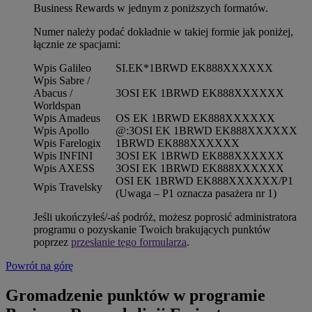
Business Rewards w jednym z poniższych formatów.
Numer należy podać dokładnie w takiej formie jak poniżej,
łącznie ze spacjami:
Wpis Galileo
SI.EK*1BRWD EK888XXXXXX
Wpis Sabre /
Abacus /
3OSI EK 1BRWD EK888XXXXXX
Worldspan
Wpis Amadeus
OS EK 1BRWD EK888XXXXXX
Wpis Apollo
@:3OSI EK 1BRWD EK888XXXXXX
Wpis Farelogix
1BRWD EK888XXXXXX
Wpis INFINI
3OSI EK 1BRWD EK888XXXXXX
Wpis AXESS
3OSI EK 1BRWD EK888XXXXXX
OSI EK 1BRWD EK888XXXXXX/P1
Wpis Travelsky
(Uwaga – P1 oznacza pasażera nr 1)
Jeśli ukończyłeś/-aś podróż, możesz poprosić administratora
programu o pozyskanie Twoich brakujących punktów
poprzez
przesłanie tego formularza
.
Powrót na górę
Gromadzenie punktów w programie