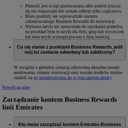
Płatność jest wciąż przetwarzana albo podróż jeszcze
się nie rozpoczęła lub została odbyta tylko częściowo.
Biuro podróży nie wprowadziło numeru
członkowskiego Business Rewards do rezerwacji.
Wybrana taryfa nie uprawniała do uzyskania punktów,
na przykład była to taryfa dla firm, grup lub wycieczek
lub inna taryfa wynegocjowana z linią lotniczą.
Co się stanie z punktami Business Rewards, jeśli
mój lot zostanie odwołany lub zakłócony?
W związku z globalną sytuacją zdrowotną aktualne zasady
anulowania, zmiany rezerwacji oraz zwrotu środków można
znaleźć na
tej stronie
(otwiera się w tym samym oknie)
.
Powrót na górę
Zarządzanie kontem Business Rewards
linii Emirates
Kto może zarządzać kontem Emirates Business