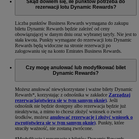
Skąd dowiem się, ile punktów potrzeba do
rezerwacji lotu Dynamic Rewards?
Liczba punktów Business Rewards wymagana do zakupu
biletu Dynamic Rewards będzie zależeć od ceny
obowiązującej w danym dniu oraz wybranej taryfy. Nie jest to
stała kwota. Punkty wymagane do rezerwacji lotu Dynamic
Rewards będą widoczne na stronie rezerwacji po
zalogowaniu się na konto Emirates Business Rewards.
Czy mogę anulować lub modyfikować bilet
Dynamic Rewards?
Możesz anulować niewykorzystane i ważne bilety Dynamic
Rewards*, korzystając z odnośnika w zakładce
Zarządzaj
rezerwacją
(otwiera się w tym samym oknie)
. Jeśli
odnośnik nie będzie dostępny albo rezerwacja będzie już
nieaktywna, a mimo to chcesz złożyć wniosek o zwrot
środków, możesz
anulować rezerwację i złożyć wniosek o
zwrot
(otwiera się w tym samym oknie)
. Punkty, które
straciły ważność, nie zostaną zwrócone.
*Modyfikacje i rezygnacje z biletów Dynamic Rewards