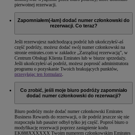
pierwotnej rezerwacji.
Zapomniałem(-łam) dodać numer członkowski do
rezerwacji. Co teraz?
Jeśli rezerwujesz nadchodzącą podróż lub ukończyłeś/-aś
część podróży, możesz dodać swój numer członkowski na
stronie emirates.com w zakładce „Zarządzaj rezerwacją”, w
Centrum Obsługi Klienta Emirates lub w biurze sprzedaży.
Jeśli ukończyłeś/-aś podróż, możesz poprosić administratora
programu o pozyskanie Twoich brakujących punktów,
przesyłając ten formularz
.
Co zrobić, jeśli moje biuro podróży zapomniało
dodać numer członkowski do rezerwacji?
Biuro podróży może dodać numer członkowski Emirates
Business Rewards do rezerwacji, o ile podróż jeszcze się nie
rozpoczęła lub pasażer odbył tylko jej część. Poproś biuro o
modyfikację rezerwacji poprzez zastąpienie kodu
EK888XXXXXX Twoim numerem członkowskim Emirates