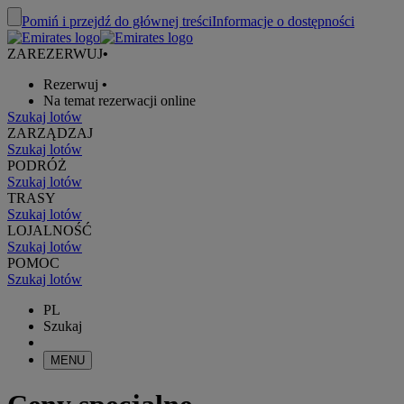
Pomiń i przejdź do głównej treści
Informacje o dostępności
ZAREZERWUJ
•
Rezerwuj
•
Na temat rezerwacji online
Szukaj lotów
ZARZĄDZAJ
Szukaj lotów
PODRÓŻ
Szukaj lotów
TRASY
Szukaj lotów
LOJALNOŚĆ
Szukaj lotów
POMOC
Szukaj lotów
PL
Szukaj
MENU