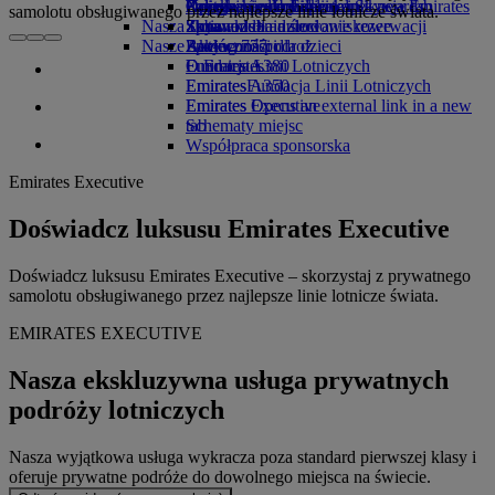
Opens an external link in a new tab
Napoje
Rozrywka dla dzieci
Polityka środowiskowa
Zaloguj się do Emirates Skywards
Opieka i prośby specjalne
Urządzenie mobilne a aplikacja Emirates
samolotu obsługiwanego przez najlepsze linie lotnicze świata.
Nasza flota
Zabawki dla dzieci
Sprawozdania środowiskowe
Skywards+
Zmiana lub anulowanie rezerwacji
Nasze społeczności
Boeing 777
Aktywności dla dzieci
Zakłócona podroż
Emirates A380
Fundacja Linii Lotniczych
O Emirates
Emirates A350
Emirates
Fundacja Linii Lotniczych
Emirates Executive
Emirates Opens an external link in a new
Schematy miejsc
tab
Współpraca sponsorska
Emirates Executive
Doświadcz luksusu Emirates Executive
Doświadcz luksusu Emirates Executive – skorzystaj z prywatnego
samolotu obsługiwanego przez najlepsze linie lotnicze świata.
EMIRATES EXECUTIVE
Nasza ekskluzywna usługa prywatnych
podróży lotniczych
Nasza wyjątkowa usługa wykracza poza standard pierwszej klasy i
oferuje prywatne podróże do dowolnego miejsca na świecie.