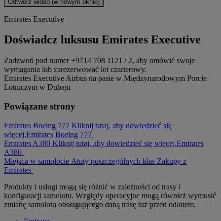
Odtwórz wideo (w nowym oknie)
Emirates Executive
Doświadcz luksusu Emirates Executive
Zadzwoń pod numer +9714 708 1121 / 2, aby omówić swoje
wymagania lub zarezerwować lot czarterowy.
Emirates Executive Airbus na pasie w Międzynarodowym Porcie
Lotniczym w Dubaju
Powiązane strony
Emirates Boeing 777 Kliknij tutaj, aby dowiedzieć się
więcej.
Emirates Boeing 777
Emirates A380 Kliknij tutaj, aby dowiedzieć się więcej.
Emirates
A380
Miejsca w samolocie
Atuty poszczególnych klas
Zakupy z
Emirates
Produkty i usługi mogą się różnić w zależności od trasy i
konfiguracji samolotu. Względy operacyjne mogą również wymusić
zmianę samolotu obsługującego daną trasę tuż przed odlotem.