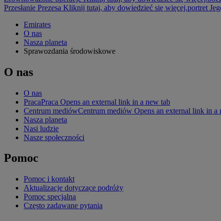
Przesłanie Prezesa Kliknij tutaj, aby dowiedzieć się więcej.
portret J
Emirates
O nas
Nasza planeta
Sprawozdania środowiskowe
O nas
O nas
Praca
Praca Opens an external link in a new tab
Centrum mediów
Centrum mediów Opens an external link in a 
Nasza planeta
Nasi ludzie
Nasze społeczności
Pomoc
Pomoc i kontakt
Aktualizacje dotyczące podróży
Pomoc specjalna
Często zadawane pytania