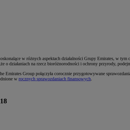
konalące w różnych aspektach działalności Grupy Emirates, w tym oper
kże o działaniach na rzecz bioróżnorodności i ochrony przyrody, pod
 The Emirates Group połączyła corocznie przygotowywane sprawozdani
lędnione w
rocznych sprawozdaniach finansowych
.
018