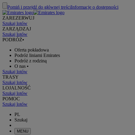
Pomiń i przejdź do głównej treści
Informacje o dostępności
ZAREZERWUJ
Szukaj lotów
ZARZĄDZAJ
Szukaj lotów
PODRÓŻ
•
Oferta pokładowa
Podróż liniami Emirates
Podróż z rodziną
O nas
•
Szukaj lotów
TRASY
Szukaj lotów
LOJALNOŚĆ
Szukaj lotów
POMOC
Szukaj lotów
PL
Szukaj
MENU