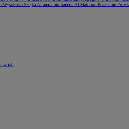
ego Wysokości Szejka Ahmeda bin Saeeda Al Maktoum
Przesłanie Preze
new tab