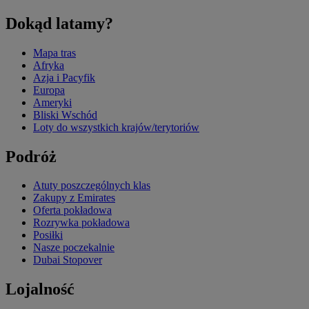
Dokąd latamy?
Mapa tras
Afryka
Azja i Pacyfik
Europa
Ameryki
Bliski Wschód
Loty do wszystkich krajów/terytoriów
Podróż
Atuty poszczególnych klas
Zakupy z Emirates
Oferta pokładowa
Rozrywka pokładowa
Posiłki
Nasze poczekalnie
Dubai Stopover
Lojalność