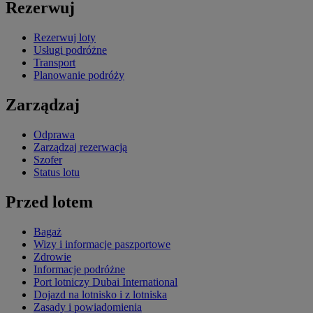
Rezerwuj
Rezerwuj loty
Usługi podróżne
Transport
Planowanie podróży
Zarządzaj
Odprawa
Zarządzaj rezerwacją
Szofer
Status lotu
Przed lotem
Bagaż
Wizy i informacje paszportowe
Zdrowie
Informacje podróżne
Port lotniczy Dubai International
Dojazd na lotnisko i z lotniska
Zasady i powiadomienia