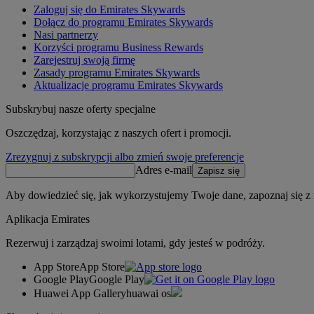
Zaloguj się do Emirates Skywards
Dołącz do programu Emirates Skywards
Nasi partnerzy
Korzyści programu Business Rewards
Zarejestruj swoją firmę
Zasady programu Emirates Skywards
Aktualizacje programu Emirates Skywards
Subskrybuj nasze oferty specjalne
Oszczędzaj, korzystając z naszych ofert i promocji.
Zrezygnuj z subskrypcji albo zmień swoje preferencje
Adres e-mail
Zapisz się
Aby dowiedzieć się, jak wykorzystujemy Twoje dane, zapoznaj się z
Aplikacja Emirates
Rezerwuj i zarządzaj swoimi lotami, gdy jesteś w podróży.
App Store
App Store
Google Play
Google Play
Huawei App Gallery
huawai os