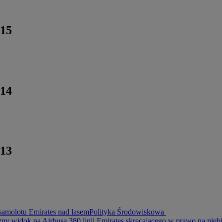
015
014
013
 samolotu Emirates nad lasem
Polityka Środowiskowa
zny widok na Airbusa 380 linii Emirates skręcającego w prawo na nie