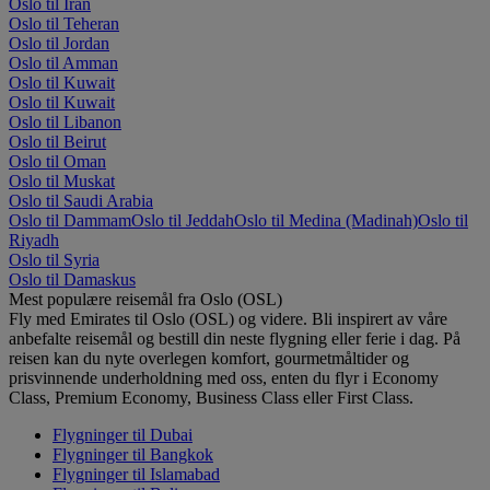
Oslo til Iran
Oslo til Teheran
Oslo til Jordan
Oslo til Amman
Oslo til Kuwait
Oslo til Kuwait
Oslo til Libanon
Oslo til Beirut
Oslo til Oman
Oslo til Muskat
Oslo til Saudi Arabia
Oslo til Dammam
Oslo til Jeddah
Oslo til Medina (Madinah)
Oslo til
Riyadh
Oslo til Syria
Oslo til Damaskus
Mest populære reisemål fra Oslo (OSL)
Fly med Emirates til Oslo (OSL) og videre. Bli inspirert av våre
anbefalte reisemål og bestill din neste flygning eller ferie i dag. På
reisen kan du nyte overlegen komfort, gourmetmåltider og
prisvinnende underholdning med oss, enten du flyr i Economy
Class, Premium Economy, Business Class eller First Class.
Flygninger til Dubai
Flygninger til Bangkok
Flygninger til Islamabad