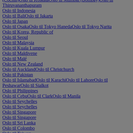
Thiruvananthapuram
Oslo til Indonesia
Oslo til Bali
Oslo til Jakarta
Oslo til Japan
Oslo til Osaka
Oslo til Tokyo Haneda
Oslo til Tokyo Narita
Oslo til Korea, Republic of
Oslo til Seoul
Oslo til Malaysia
Oslo til Kuala Lumpur
Oslo til Maldivene
Oslo til Malé
Oslo til New Zealand
Oslo til Auckland
Oslo til Christchurch
Oslo til Pakistan
Oslo til Islamabad
Oslo til Karachi
Oslo til Lahore
Oslo til
Peshawar
Oslo til Sialkot
Oslo til Philippines
Oslo til Cebu
Oslo til Clark
Oslo til Manila
Oslo til Seychelles
Oslo til Seychelles
Oslo til Singapore
Oslo til Singapore
Oslo til Sri Lanka
Oslo til Colombo