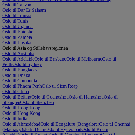
Oslo til Tanzania
Oslo til Dar Es Salaam
Oslo til Tunisia
Oslo til Tunis
Oslo til Uganda
Oslo til Entebbe
Oslo til Zambia
Oslo til Lusaka
Oslo til Asia og Stillehavsregionen
Oslo til Australia
Oslo til Adelaide
Oslo til Brisbane
Oslo til Melbourne
Oslo til
Perth
Oslo til Sydney
Oslo til Bangladesh
Oslo til Dhaka
Oslo til Cambodia
Oslo til Phnom Penh
Oslo til Siem Reap
Oslo til China
Oslo til Beijing
Oslo til Guangzhou
Oslo til Hangzhou
Oslo til
Shanghai
Oslo til Shenzhen
Oslo til Hong Kong
Oslo til Hong Kong
Oslo til India
Oslo til Ahmedabad
Oslo til Bengaluru (Bangalore)
Oslo til Chennai
(Madras)
Oslo til Delhi
Oslo til Hyderabad
Oslo til Kochi
(Cochin)
Oslo til Kolkata
Oslo til Mumbai (Bombay)
Oslo til