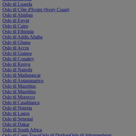
Oslo til Luanda
Oslo til Côte d'Ivoire (Ivory Coast)
Oslo til Abidjan
Oslo til Egypt
Oslo til Cairo
Oslo til Ethiopia
Oslo til Addis Ababa
Oslo til Ghana
Oslo til Accra
Oslo til Guinea
Oslo til Conakry
Oslo til Kenya
Oslo til Nairobi
Oslo til Madagascar
Oslo til Antananarivo
Oslo til Mauritius
Oslo til Mauritius
Oslo til Morocco
Oslo til Casablanca
Oslo til Nigeria
Oslo til Lagos
Oslo til Senegal
Oslo til Dakar
Oslo til South Africa
Oslo til Cape Town
Oslo til Durban
Oslo til Johannesburg