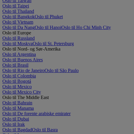
Oslo til Taiwan
Oslo til Taipei
Oslo til Thailand
Oslo til Bangkok
Oslo til Phuket
Oslo til Vietnam
Oslo til Da Nang
Oslo til Hanoi
Oslo til Ho Chi Minh City
Oslo til Europe
Oslo til Russland
Oslo til Moskva
Oslo til St. Petersburg
Oslo til Nord- og Sør-Amerika
Oslo til Argentina
Oslo til Buenos Aires
Oslo til Brasil
Oslo til Rio de Janeiro
Oslo til São Paulo
Oslo til Colombia
Oslo til Bogotá
Oslo til Mexico
Oslo til Mexico City
Oslo til The Middle East
Oslo til Bahrain
Oslo til Manama
Oslo til De forente arabiske emirater
Oslo til Dubai
Oslo til Irak
Oslo til Bagdad
Oslo til Basra