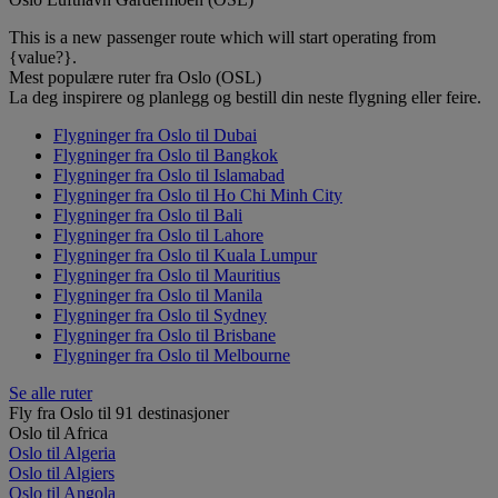
This is a new passenger route which will start operating from
{value?}.
Mest populære ruter fra Oslo (OSL)
La deg inspirere og planlegg og bestill din neste flygning eller feire.
Flygninger fra Oslo til Dubai
Flygninger fra Oslo til Bangkok
Flygninger fra Oslo til Islamabad
Flygninger fra Oslo til Ho Chi Minh City
Flygninger fra Oslo til Bali
Flygninger fra Oslo til Lahore
Flygninger fra Oslo til Kuala Lumpur
Flygninger fra Oslo til Mauritius
Flygninger fra Oslo til Manila
Flygninger fra Oslo til Sydney
Flygninger fra Oslo til Brisbane
Flygninger fra Oslo til Melbourne
Se alle ruter
Fly fra Oslo til 91 destinasjoner
Oslo til Africa
Oslo til Algeria
Oslo til Algiers
Oslo til Angola