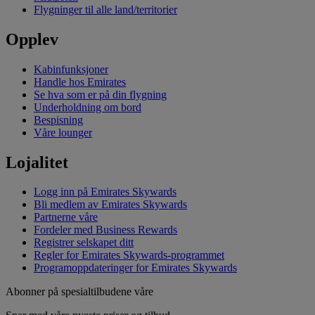
Flygninger til alle land/territorier
Opplev
Kabinfunksjoner
Handle hos Emirates
Se hva som er på din flygning
Underholdning om bord
Bespisning
Våre lounger
Lojalitet
Logg inn på Emirates Skywards
Bli medlem av Emirates Skywards
Partnerne våre
Fordeler med Business Rewards
Registrer selskapet ditt
Regler for Emirates Skywards‑programmet
Programoppdateringer for Emirates Skywards
Abonner på spesialtilbudene våre