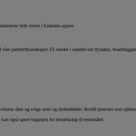
ministrere hele reisen i Emirates-appen.
d våre partnerflyselskaper. Få varsler i sanntid om flystatus, boardingga
isene dine og velge seter og diettmåltider. Bestill tjenester som sjåførser
 kan også spore bagasjen fra innsjekking til reisemålet.