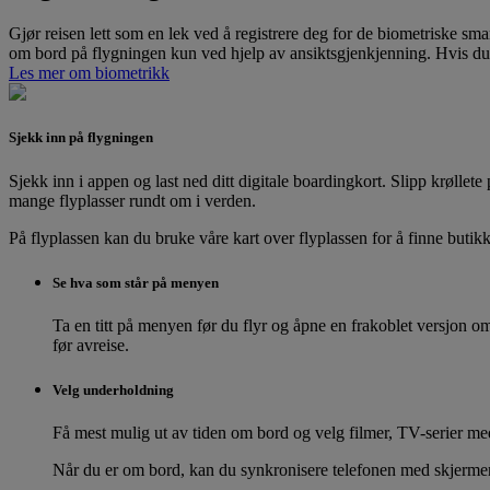
Gjør reisen lett som en lek ved å registrere deg for de biometriske 
om bord på flygningen kun ved hjelp av ansiktsgjenkjenning. Hvis du e
Les mer om biometrikk
Sjekk inn på flygningen
Sjekk inn i appen og last ned ditt digitale boardingkort. Slipp krølle
mange flyplasser rundt om i verden.
På flyplassen kan du bruke våre kart over flyplassen for å finne butik
Se hva som står på menyen
Ta en titt på menyen før du flyr og åpne en frakoblet versjon o
før avreise.
Velg underholdning
Få mest mulig ut av tiden om bord og velg filmer, TV-serier med
Når du er om bord, kan du synkronisere telefonen med skjermen i 