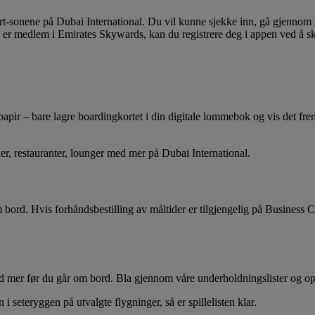
smart-sonene på Dubai International. Du vil kunne sjekke inn, gå gjenno
r medlem i Emirates Skywards, kan du registrere deg i appen ved å skan
te papir – bare lagre boardingkortet i din digitale lommebok og vis det
ker, restauranter, lounger med mer på Dubai International.
m bord. Hvis forhåndsbestilling av måltider er tilgjengelig på Business 
 mer før du går om bord. Bla gjennom våre underholdningslister og oppre
seteryggen på utvalgte flygninger, så er spillelisten klar.