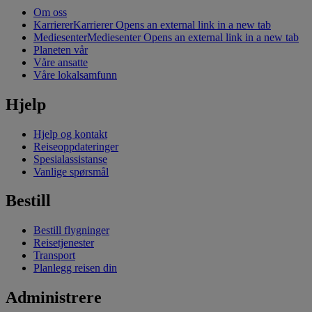
Om oss
Karrierer
Karrierer Opens an external link in a new tab
Mediesenter
Mediesenter Opens an external link in a new tab
Planeten vår
Våre ansatte
Våre lokalsamfunn
Hjelp
Hjelp og kontakt
Reiseoppdateringer
Spesialassistanse
Vanlige spørsmål
Bestill
Bestill flygninger
Reisetjenester
Transport
Planlegg reisen din
Administrere