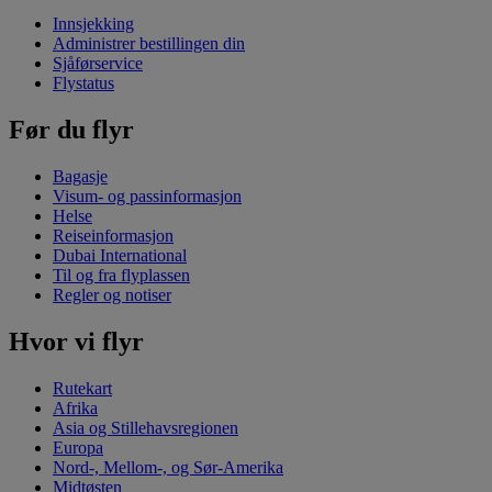
Innsjekking
Administrer bestillingen din
Sjåførservice
Flystatus
Før du flyr
Bagasje
Visum- og passinformasjon
Helse
Reiseinformasjon
Dubai International
Til og fra flyplassen
Regler og notiser
Hvor vi flyr
Rutekart
Afrika
Asia og Stillehavsregionen
Europa
Nord-, Mellom-, og Sør-Amerika
Midtøsten