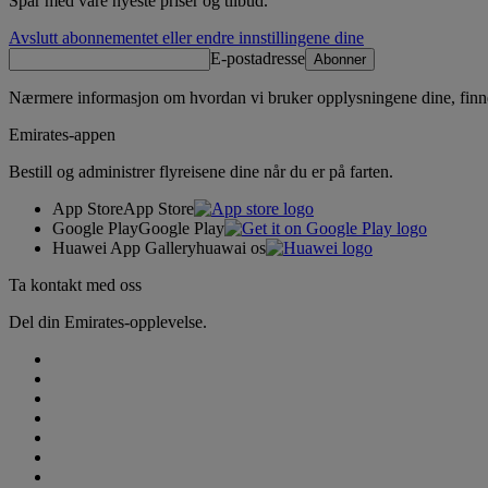
Spar med våre nyeste priser og tilbud.
Avslutt abonnementet eller endre innstillingene dine
E-postadresse
Abonner
Nærmere informasjon om hvordan vi bruker opplysningene dine, finn
Emirates-appen
Bestill og administrer flyreisene dine når du er på farten.
App Store
App Store
Google Play
Google Play
Huawei App Gallery
huawai os
Ta kontakt med oss
Del din Emirates-opplevelse.