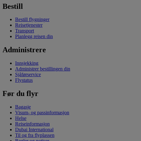
Bestill
Bestill flygninger
Reisetjenester
Transport
Planlegg reisen din
Administrere
Innsjekking
Administrer bestillingen din
Sjåførservice
Flystatus
Før du flyr
Bagasje
Visum- og passinformasjon
Helse
Reiseinformasjon
Dubai International
Til og fra flyplassen
Regler og notiser