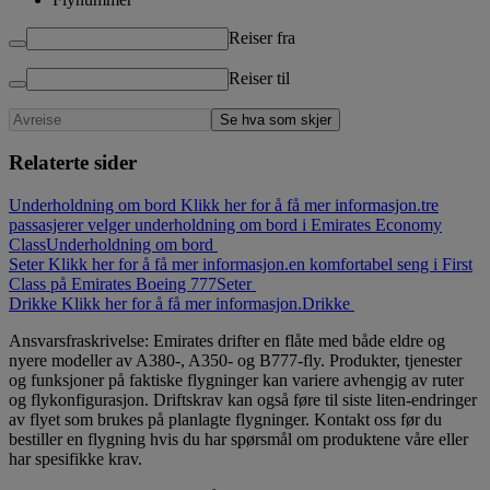
Reiser fra
Reiser til
Se hva som skjer
Relaterte sider
Underholdning om bord Klikk her for å få mer informasjon.
tre
passasjerer velger underholdning om bord i Emirates Economy
Class
Underholdning om bord
Seter Klikk her for å få mer informasjon.
en komfortabel seng i First
Class på Emirates Boeing 777
Seter
Drikke Klikk her for å få mer informasjon.
Drikke
Ansvarsfraskrivelse: Emirates drifter en flåte med både eldre og
nyere modeller av A380-, A350- og B777-fly. Produkter, tjenester
og funksjoner på faktiske flygninger kan variere avhengig av ruter
og flykonfigurasjon. Driftskrav kan også føre til siste liten-endringer
av flyet som brukes på planlagte flygninger. Kontakt oss før du
bestiller en flygning hvis du har spørsmål om produktene våre eller
har spesifikke krav.