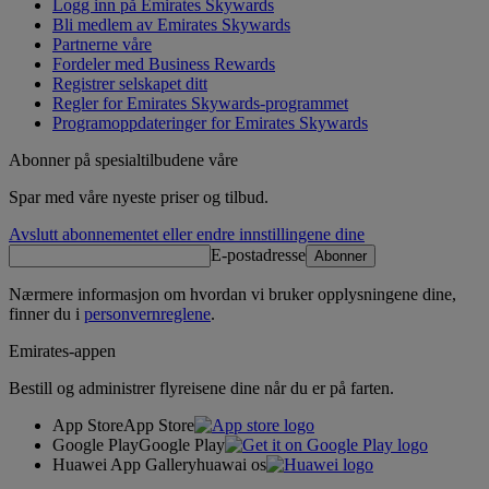
Logg inn på Emirates Skywards
Bli medlem av Emirates Skywards
Partnerne våre
Fordeler med Business Rewards
Registrer selskapet ditt
Regler for Emirates Skywards‑programmet
Programoppdateringer for Emirates Skywards
Abonner på spesialtilbudene våre
Spar med våre nyeste priser og tilbud.
Avslutt abonnementet eller endre innstillingene dine
E-postadresse
Abonner
Nærmere informasjon om hvordan vi bruker opplysningene dine,
finner du i
personvernreglene
.
Emirates-appen
Bestill og administrer flyreisene dine når du er på farten.
App Store
App Store
Google Play
Google Play
Huawei App Gallery
huawai os