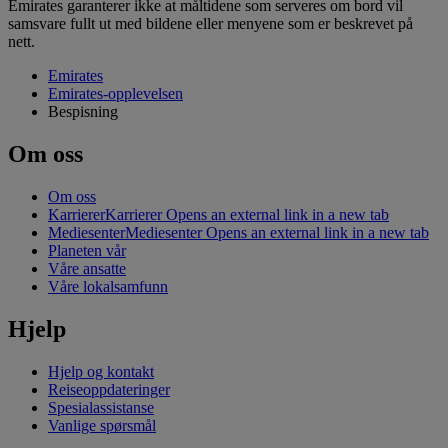
Emirates garanterer ikke at måltidene som serveres om bord vil
samsvare fullt ut med bildene eller menyene som er beskrevet på
nett.
Emirates
Emirates-opplevelsen
Bespisning
Om oss
Om oss
Karrierer
Karrierer Opens an external link in a new tab
Mediesenter
Mediesenter Opens an external link in a new tab
Planeten vår
Våre ansatte
Våre lokalsamfunn
Hjelp
Hjelp og kontakt
Reiseoppdateringer
Spesialassistanse
Vanlige spørsmål