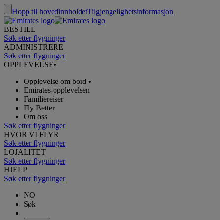
Hopp til hovedinnholdet
Tilgjengelighetsinformasjon
BESTILL
Søk etter flygninger
ADMINISTRERE
Søk etter flygninger
OPPLEVELSE
•
Opplevelse om bord
•
Emirates-opplevelsen
Familiereiser
Fly Better
Om oss
Søk etter flygninger
HVOR VI FLYR
Søk etter flygninger
LOJALITET
Søk etter flygninger
HJELP
Søk etter flygninger
NO
Søk