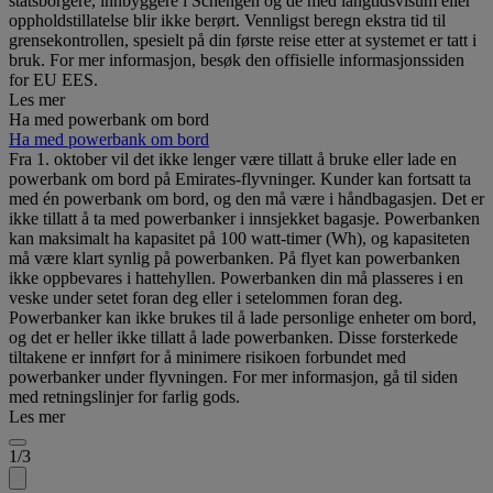
statsborgere, innbyggere i Schengen og de med langtidsvisum eller
oppholdstillatelse blir ikke berørt. Vennligst beregn ekstra tid til
grensekontrollen, spesielt på din første reise etter at systemet er tatt i
bruk. For mer informasjon, besøk den offisielle informasjonssiden
for EU EES.
Les mer
Ha med powerbank om bord
Ha med powerbank om bord
Fra 1. oktober vil det ikke lenger være tillatt å bruke eller lade en
powerbank om bord på Emirates-flyvninger. Kunder kan fortsatt ta
med én powerbank om bord, og den må være i håndbagasjen. Det er
ikke tillatt å ta med powerbanker i innsjekket bagasje. Powerbanken
kan maksimalt ha kapasitet på 100 watt-timer (Wh), og kapasiteten
må være klart synlig på powerbanken. På flyet kan powerbanken
ikke oppbevares i hattehyllen. Powerbanken din må plasseres i en
veske under setet foran deg eller i setelommen foran deg.
Powerbanker kan ikke brukes til å lade personlige enheter om bord,
og det er heller ikke tillatt å lade powerbanken. Disse forsterkede
tiltakene er innført for å minimere risikoen forbundet med
powerbanker under flyvningen. For mer informasjon, gå til siden
med retningslinjer for farlig gods.
Les mer
1/3