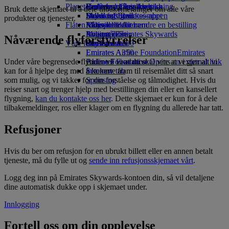
Planeten vår
Economy Class-bespisning
Emirates offisiell butikk
Underholdning for barn
Partnerne våre
Verktøy og ressurser
Bruk dette skjemaet til å dele tilbakemeldinger om alle våre
Drikke
Leker for barn
Bærekraftig virksomhet
Skywards Rail
Mobil og Emirates-appen
produkter og tjenester.
Flåten vår
Aktiviteter for barn
Miljøpolitikk
Miles-kalkulator
Kansellere eller endre en bestilling
Boeing 777
Miljørapporter
Logg på Emirates Skywards
Avbrutt reise
Nåværende flyforstyrrelser
Våre lokalsamfunn
Emirates A380
Skywards+
Om Emirates
Emirates A350
Emirates Airline Foundation
Emirates
Under våre begrensede flytider vil vi at du skal vite at vi gjør alt vi
Emirates Executive
Airline Foundation Opens an external link
kan for å hjelpe deg med å komme fram til reisemålet ditt så snart
Setekart
in a new tab
som mulig, og vi takker for din forståelse og tålmodighet. Hvis du
Sponsing
reiser snart og trenger hjelp med bestillingen din eller en kansellert
flygning,
kan du kontakte oss her
. Dette skjemaet er kun for å dele
tilbakemeldinger, ros eller klager om en flygning du allerede har tatt.
Refusjoner
Hvis du ber om refusjon for en ubrukt billett eller en annen betalt
tjeneste, må du fylle ut og
sende inn refusjonsskjemaet vårt
.
Logg deg inn på Emirates Skywards-kontoen din, så vil detaljene
dine automatisk dukke opp i skjemaet under.
Innlogging
Fortell oss om din opplevelse