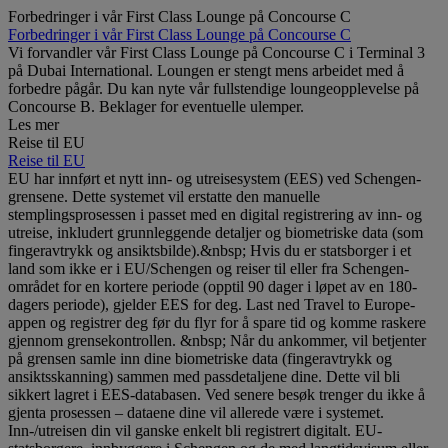
Forbedringer i vår First Class Lounge på Concourse C
Forbedringer i vår First Class Lounge på Concourse C
Vi forvandler vår First Class Lounge på Concourse C i Terminal 3
på Dubai International. Loungen er stengt mens arbeidet med å
forbedre pågår. Du kan nyte vår fullstendige loungeopplevelse på
Concourse B. Beklager for eventuelle ulemper.
Les mer
Reise til EU
Reise til EU
EU har innført et nytt inn- og utreisesystem (EES) ved Schengen-
grensene. Dette systemet vil erstatte den manuelle
stemplingsprosessen i passet med en digital registrering av inn- og
utreise, inkludert grunnleggende detaljer og biometriske data (som
fingeravtrykk og ansiktsbilde).&nbsp; Hvis du er statsborger i et
land som ikke er i EU/Schengen og reiser til eller fra Schengen-
området for en kortere periode (opptil 90 dager i løpet av en 180-
dagers periode), gjelder EES for deg. Last ned Travel to Europe-
appen og registrer deg før du flyr for å spare tid og komme raskere
gjennom grensekontrollen. &nbsp; Når du ankommer, vil betjenter
på grensen samle inn dine biometriske data (fingeravtrykk og
ansiktsskanning) sammen med passdetaljene dine. Dette vil bli
sikkert lagret i EES-databasen. Ved senere besøk trenger du ikke å
gjenta prosessen – dataene dine vil allerede være i systemet.
Inn-/utreisen din vil ganske enkelt bli registrert digitalt. EU-