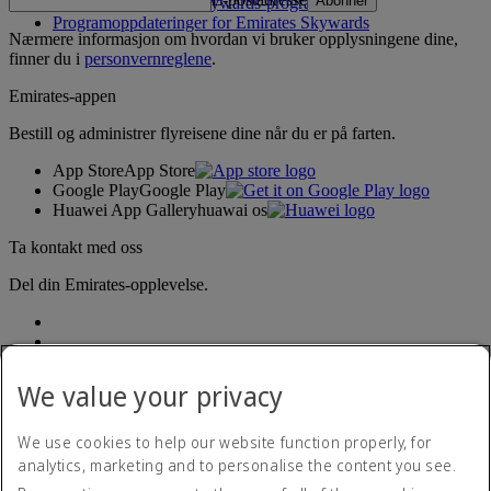
Abonner
Regler for Emirates Skywards‑programmet
Programoppdateringer for Emirates Skywards
Nærmere informasjon om hvordan vi bruker opplysningene dine,
finner du i
personvernreglene
.
Emirates-appen
Bestill og administrer flyreisene dine når du er på farten.
App Store
App Store
Google Play
Google Play
Huawei App Gallery
huawai os
Ta kontakt med oss
Del din Emirates-opplevelse.
We value your privacy
We use cookies to help our website function properly, for
analytics, marketing and to personalise the content you see.
Tilgjengelighetserklæring