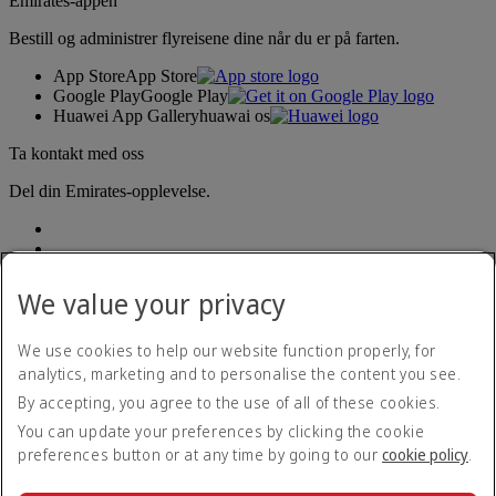
Emirates-appen
Bestill og administrer flyreisene dine når du er på farten.
App Store
App Store
Google Play
Google Play
Huawei App Gallery
huawai os
Ta kontakt med oss
Del din Emirates-opplevelse.
We value your privacy
We use cookies to help our website function properly, for
analytics, marketing and to personalise the content you see.
Tilgjengelighetserklæring
By accepting, you agree to the use of all of these cookies.
Kontakt oss
Personvernregler
You can update your preferences by clicking the cookie
Vilkår og betingelser
preferences button or at any time by going to our
cookie policy
.
Retningslinjer for informasjonskapsler
Nettsikkerhet