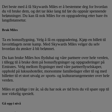
Det beste med å få Skywards Miles er å bestemme deg for hvordan
du vil bruke dem, og det tar ikke lang tid før du oppnår spennende
belønninger. Du kan få nok Miles for en oppgradering etter bare én
langdistansetur.
Bruk Miles
Ta en bonusflygning. Velg å få en oppgradering. Kjøp en billett til
favorittlagets neste kamp. Med Skywards Miles velger du selv
hvordan du ønsker å bli belønnet.
Du kan bruke Miles hos flydubai og våre partnere over hele verden,
i tillegg til å bruke dem på bonusflygninger og oppgraderinger på
Emirates. Velg mellom flygninger med våre partnerflyselskaper,
opphold på luksushoteller, morsomme familiedager eller til og med
billetter til et stort utvalg av sports- og kulturarrangementer over hele
verden.
Miles er gyldige i tre år, så du har nok av tid hvis du vil spare opp til
noe virkelig spesielt.
Gå opp i nivå