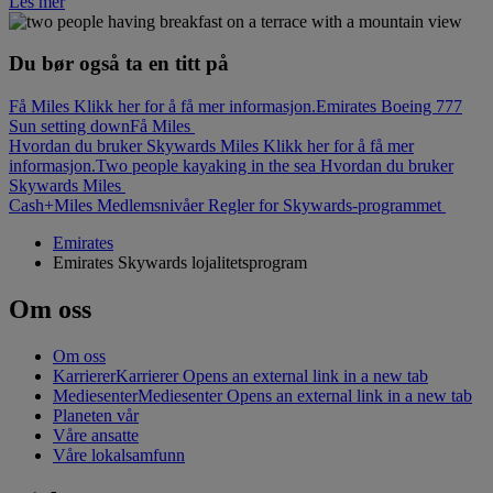
Les mer
Du bør også ta en titt på
Få Miles Klikk her for å få mer informasjon.
Emirates Boeing 777
Sun setting down
Få Miles
Hvordan du bruker Skywards Miles Klikk her for å få mer
informasjon.
Two people kayaking in the sea
Hvordan du bruker
Skywards Miles
Cash+Miles
Medlemsnivåer
Regler for Skywards-programmet
Emirates
Emirates Skywards lojalitetsprogram
Om oss
Om oss
Karrierer
Karrierer Opens an external link in a new tab
Mediesenter
Mediesenter Opens an external link in a new tab
Planeten vår
Våre ansatte
Våre lokalsamfunn