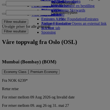
Drikke
Leker for barn
Bærekraftig virksomhet
Skywards Rail
Mobil og Emirates-appen
Avreiseflyplass
Flåten vår
Aktiviteter for barn
Miljøpolitikk
Miles-kalkulator
Kansellere eller endre en bestilling
Boeing 777
Miljørapporter
Logg på Emirates Skywards
Avbrutt reise
Ankomstflyplass
Våre lokalsamfunn
Emirates A380
Skywards+
Om Emirates
Emirates A350
Emirates Airline Foundation
Emirates
Filtrer resultater
Emirates Executive
Airline Foundation Opens an external link
Utvalgte priser for alle reisemål
Setekart
in a new tab
Filtrer resultater
Sponsing
Våre toppvalg fra Oslo (OSL)
Mumbai (Bombay) (BOM)
Economy Class
Premium Economy
Fra
NOK
6239*
Retur reise
For reiser mellom 09 Aug 2026 og Invalid date
For reiser mellom 09. aug 26 og 31. mai 27