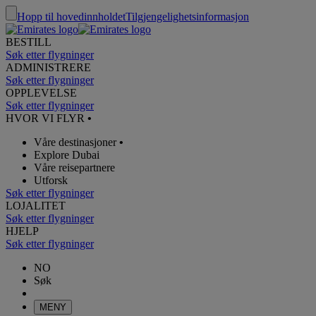
Hopp til hovedinnholdet
Tilgjengelighetsinformasjon
BESTILL
Søk etter flygninger
ADMINISTRERE
Søk etter flygninger
OPPLEVELSE
Søk etter flygninger
HVOR VI FLYR
•
Våre destinasjoner
•
Explore Dubai
Våre reisepartnere
Utforsk
Søk etter flygninger
LOJALITET
Søk etter flygninger
HJELP
Søk etter flygninger
NO
Søk
MENY