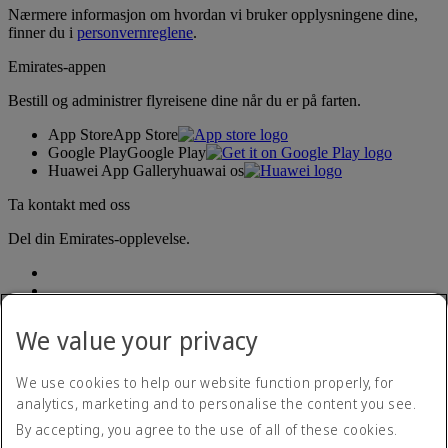
Nærmere informasjon om hvordan vi bruker opplysningene dine,
finner du i
personvernreglene
.
Emirates-appen
Bestill og administrer flyreisene dine når du er på farten.
App Store
App Store
Google Play
Google Play
Huawei App Gallery
huawai os
Ta kontakt med oss
Del din Emirates-opplevelse.
We value your privacy
We use cookies to help our website function properly, for
analytics, marketing and to personalise the content you see.
Tilgjengelighetserklæring
By accepting, you agree to the use of all of these cookies.
Kontakt oss