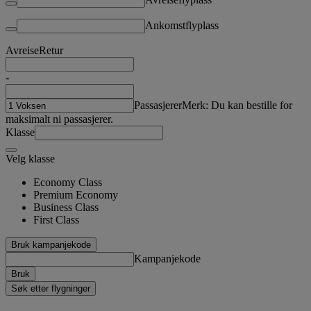
Ankomstflyplass
Avreise
Retur
-
Passasjerer
Merk: Du kan bestille for
maksimalt ni passasjerer.
Klasse
Velg klasse
Economy Class
Premium Economy
Business Class
First Class
Bruk kampanjekode
Kampanjekode
Bruk
Søk etter flygninger