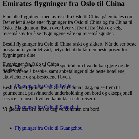
Emirates-flygninger fra Oslo til China
Finn alle flygninger med avreise fra Oslo til China på emirates.com.
Det er lett å søke etter flygninger fra Oslo til China ​​og fra China til
Oslo. Bla gjennom listen over byer vi flyr til fra Oslo og velg
reisemålsby for å se flygningene våre og reisemålsguider.
Bestill flygninger fra Oslo til China raskt og sikkert. Når du ser beste
prisgaranti-symbolet vårt, betyr det at du får den beste prisen for
flygningene dine.
Flygninger fra Oslo til China
Reisemålsguidene våre gir ekspertråd om hva du kan gjøre og de
5 reisemål
beste stedene å besøke, samt anbefalinger til de beste hotellene,
aktivitetene og spisestedene i byen.
Flygninger fra Oslo til Beijing
Bestill dine flygninger fra Oslo til China ​​i dag, og se frem til
gourmetmat, prisvinnende underholdning om bord og eksepsjonell
service – uansett hvilken kabinklasse du reiser i.
Flygninger fra Oslo til Shanghai
Vi gleder oss til å ønske deg velkommen om bord.
Flygninger fra Oslo til Guangzhou