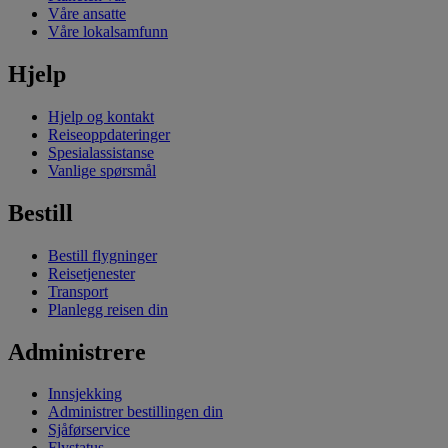
Våre ansatte
Våre lokalsamfunn
Hjelp
Hjelp og kontakt
Reiseoppdateringer
Spesialassistanse
Vanlige spørsmål
Bestill
Bestill flygninger
Reisetjenester
Transport
Planlegg reisen din
Administrere
Innsjekking
Administrer bestillingen din
Sjåførservice
Flystatus