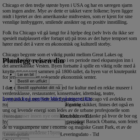
Chicago er den tredje største byen i USA og har en særegen sjarm
som ingen andre. Mye av dette er takket være folkene; byen ligger
midt i hjertet av den amerikanske midtvesten, som er kjent for sine
vennlige innbyggere, smilende ansikter og en positiv innstilling.
Folk fra Chicago vil gå langt for å hjelpe deg (selv hvis du ikke ser
spesielt malplassert eller fortapt ut) på tross av det høye tempoet som
hører med det å være en økonomisk og kulturell storby.
Chicago begynte som et viktig punkt mellom Great Lakes og
Planlegg reisen din
Mississippi River og vokste opp i en periode med ekspansjon inn i
det amerikanske Vesten. Byen fortsatte å spille en viktig rolle med å
knytte øst og vest sammen på 1800-tallet, da byen var et knutepunkt
Lei en bil
for jernbanen og et voksende økonomisk senter.
Bestill en utflukt
I dag er byen virkelig et arnested for kultur med en rekke museer i
Bestill oppholdet ditt nå
verdensklasse, restauranter, konsertsaler, idrettslag, teatre,
Logg inn for å opptjene Miles på reisene dine
livemusikk og mer. Selv om flygninger til Chicago vil avdekke en
Henting
tradisjonell by som holder fast på gamle skikker, finnes det også en
ung og levende energi som ledes av de urbane profesjonelle som
dytter grenser innen nye områder, både med tanke på hvor de bor og
Hentedato
-
Tid
hva de gjør. Dette er hjemmet til president Barack Obama, som feiret
Levering
de to valgkampene sine i enorme og magiske Grant Park, et av de
mange grøntområdene i byen.
Leveringsdato
-
Tid