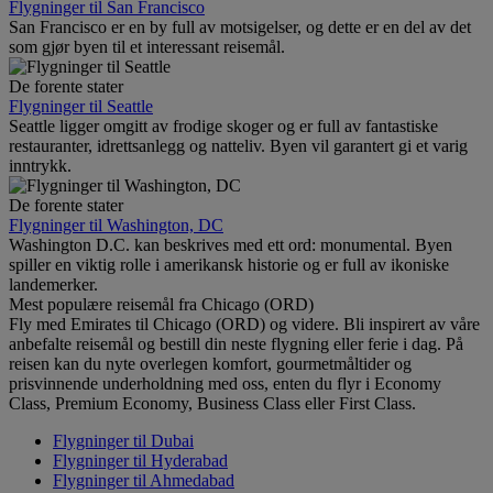
Flygninger til San Francisco
San Francisco er en by full av motsigelser, og dette er en del av det
som gjør byen til et interessant reisemål.
De forente stater
Flygninger til Seattle
Seattle ligger omgitt av frodige skoger og er full av fantastiske
restauranter, idrettsanlegg og natteliv. Byen vil garantert gi et varig
inntrykk.
De forente stater
Flygninger til Washington, DC
Washington D.C. kan beskrives med ett ord: monumental. Byen
spiller en viktig rolle i amerikansk historie og er full av ikoniske
landemerker.
Mest populære reisemål fra Chicago (ORD)
Fly med Emirates til Chicago (ORD) og videre. Bli inspirert av våre
anbefalte reisemål og bestill din neste flygning eller ferie i dag. På
reisen kan du nyte overlegen komfort, gourmetmåltider og
prisvinnende underholdning med oss, enten du flyr i Economy
Class, Premium Economy, Business Class eller First Class.
Flygninger til Dubai
Flygninger til Hyderabad
Flygninger til Ahmedabad