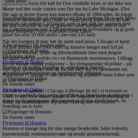
Sjekk priser
På tross av at byen blir kalt for Den vindfulle byen, er det ikke noe
skarpt ved den svale vinden som flyr inn fra Lake Michigan. (Det
blir sagt at denne frasen kan dateres tilbake til 1800-tallet, da lokale
Start bestillingen din på emirates.com for å opptjene Skywards Miles
politikere ble omtalt som «fulle av varm luft»). Likevel vil du nok
gjennom vår partner CarTrawler, som vi har slått oss sammen med
kle deg varmt når du tar en spasertur rundt innsjøen, som er den
for å sammenligne over 1700 internasjonale leverandører og gi gode
største innsjøen i Nord-Amerikas Great Lakes.
priser for over 50 000 steder i mer enn 145 land.
Når det kommer til mat, bør du starte med pizza. Chicago er kjent
Våre reisemål i De forente stater
for sine pizzaer med tykk bunn og massive hauger med fyll på
toppen av enorme, tykke og tilfredsstillende biter med deigete
De forente stater
herlighet stekt på perfekt vis i en flammende mursteinsovn. I tillegg
Flygninger til Boston
byr de mange etniske enklavene – fra vietnamesiske til polske – på
Boston er en kraftig blanding av amerikansk historie,
sine egne spesialiteter som de har tatt med seg fra hjemlandet sitt.
arbeiderklassetradisjoner og banebrytende eleganse.
Porsjonene i Chicago er like sjenerøse og populære blant folket som
de som serverer dem.
De forente stater
Flygninger til Dallas
Alt i alt er et opphold i Chicago å tilbringe litt tid i et tverrsnitt av
Opplev cowboykultur, sørlig gjestfrihet og blendende skyskrapere i
USA, et sted hvor landet samles til én fantastisk sammenslåing av
denne travle metropolen. Bli sjarmert av Dallas-Forth Worth, en
kultur og mattradisjoner. Byen har virkelig noe for enhver.
fortelling om to byer.
De forente stater
Flygninger til Houston
Houston er mange ting for sine mange besøkende, både rodeoby,
kunstreisemål, romfartsinnovatør og trendy gourmetreisemål.