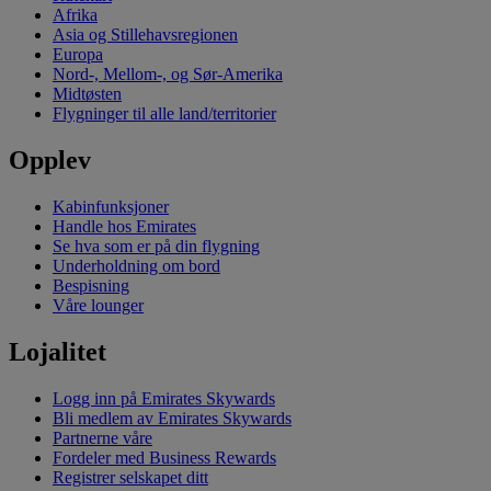
Afrika
Asia og Stillehavsregionen
Europa
Nord-, Mellom-, og Sør-Amerika
Midtøsten
Flygninger til alle land/territorier
Opplev
Kabinfunksjoner
Handle hos Emirates
Se hva som er på din flygning
Underholdning om bord
Bespisning
Våre lounger
Lojalitet
Logg inn på Emirates Skywards
Bli medlem av Emirates Skywards
Partnerne våre
Fordeler med Business Rewards
Registrer selskapet ditt