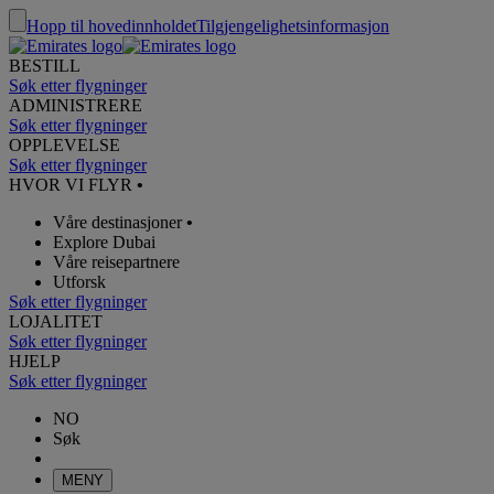
Hopp til hovedinnholdet
Tilgjengelighetsinformasjon
BESTILL
Søk etter flygninger
ADMINISTRERE
Søk etter flygninger
OPPLEVELSE
Søk etter flygninger
HVOR VI FLYR
•
Våre destinasjoner
•
Explore Dubai
Våre reisepartnere
Utforsk
Søk etter flygninger
LOJALITET
Søk etter flygninger
HJELP
Søk etter flygninger
NO
Søk
MENY