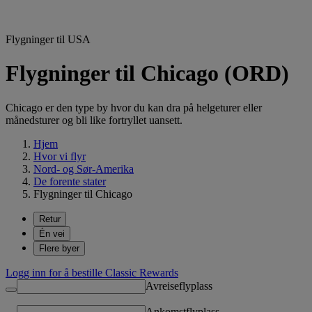
Flygninger til USA
Flygninger til Chicago (ORD)
Chicago er den type by hvor du kan dra på helgeturer eller
månedsturer og bli like fortryllet uansett.
Hjem
Hvor vi flyr
Nord- og Sør-Amerika
De forente stater
Flygninger til Chicago
Retur
Én vei
Flere byer
Logg inn for å bestille Classic Rewards
Avreiseflyplass
Ankomstflyplass