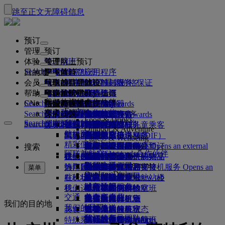
跳至正文
无障碍信息
预订
管理
预订
体验
预订航班
关于网上预订
管理
Search flight
目的地
阿联酋航空应用程序
管理预订
起飞前
空中体验
搜索航班
会员
起飞前
行李
航班都有哪些设施与服务？
阿联酋航空体验
我们的目的地
阿联酋航空最优价格保证
检索预订
航班时刻表
Explore Dubai
帮助
行李信息
签证和护照
你的旅程由此开始
家庭旅行
目的地
阿联酋航空Skywards
旅行信息
舱等特色
特惠机票
座位选择
取消预订
Explore Dubai
我们的旅行合作伙伴
Search flight
CN
查找签证要求
和家人一同出行
飞悦卓越
加入阿联酋航空 Skywards
企业商务奖励
帮助和联系方式
行李信息
阿联酋航空体验
我们的目的地
特别优惠
票价保留
更改预订
危险品手册
头等舱
Explore
空中和地面合作伙伴
探索
Search flight
飞悦卓越
关于我们
注册你的公司
帮助和联系方式
你的问题
阿联酋航空应用程序
签证和护照信息
规划你的家庭旅行
关于阿联酋航空Skywards
最佳票价搜索
选择你的座位
规则与公告
托运行李
商务舱
专车接送服务
亚太地区
Food & Drinks
Search flight
探索阿联酋航空目的地
我们的旅行合作伙伴
Search flight
Search flight
关于我们
常见问题
计划行程
健康
飞悦卓越的理由
企业商务奖励
帮助和联系方式
升级航班
随身行李
美国旅行授权
豪华经济舱
阿联酋航空服务
无成人陪伴的儿童乘客
美洲
会员级别
Outdoor & Adventure
航线图
澳洲航空
阿联酋签证
我们的故事
常见问题
预订酒店
管理专车接送服务
医疗信息表（MEDIF）
购买更多行李额度
经济舱
季节和节日
怀孕
非洲
迪拜航空
注册你的公司
更改或取消
Fitness & Wellbeing
flydubai
精彩假日
旅游项目和活动
预订无障碍旅行
餐食信息
额外托运行李额度
机上舒适用品
无接触旅程
行李额度
媒体中心
欧洲
现金+里程
登录“企业商务奖励”
签证和护照帮助
阿联酋航空办事处预订
媒体中心 Opens an external
搜索
Culture & Heritage
阿联酋航空Skywards合作伙伴
海滩目的地
link in a new tab
Beach & Marine
旅行服务
在线办理登机手续
机上娱乐
我们的候机室
阿联酋禁止携带的物品
迪拜行李服务
儿童和婴儿票价规则
中东
数字会员卡
礼遇
反馈和投诉
我们的网络和代码共享
Family entertainment
集团公司
野外生活假日
迪拜国际机场
行李延误或损坏
热门目的地
迎宾接机服务
值机选项
ice系统中的节目
头等舱贵宾室
儿童安全座椅和摇篮
我的家庭
计划运作方式
行李延误或损坏支持
我们的其他产品
迎宾接机服务 Opens an
菜单
Outdoor Dining
安全
历史和文化假日
external link in a new tab
航班状态
在机场
阿联酋航空 3 号航站楼
ice直播电视
商务舱候机室
飞往伦敦的航班
使用里程
常见问题
迪拜转机服务
特殊帮助和请求
迪拜转机服务
财务透明
城市休闲
机上
我们运营方面的变化
航站楼之间中转
机上Wi-Fi
全球各地的候机室
飞往曼彻斯特的航班
申领里程
行李和丢失财物
交通
负责任企业
美食家度假
抵达及离开机场
儿童娱乐
合作伙伴候机室
携孩子旅行
飞往巴黎的航班
购买里程
近期的旅行更新
准备旅行
我们的目的地
我们的员工
机场接送
美食
班车接送服务
付费使用候机室
携婴儿旅行
飞往米兰的航班
赚取里程
查看你的航班状态
在机场
预订租车
我们的领导团队
Skywards Skysurfers
特殊乘客出行服务
头等舱美食
马哈巴贵宾室
婴儿随身行李限额
飞往巴塞罗那的航班
阿联酋航空Skywards