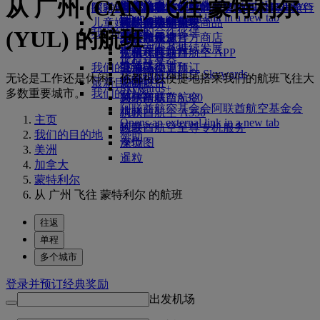
从 广州 (CAN) 飞往 蒙特利尔
Skywards Exclusives
Skywards Exclusives
航空公司合作伙伴
工作机会
工作机会 Opens an external
阿联酋航空购物
探索迪拜
商务舱美食
儿童和婴儿餐食
搭乘阿联酋航空的航班，开启畅达旅行
阿联酋航空企业商务奖励
Opens an external link in a new tab
link in a new tab
儿童娱乐
豪华经济舱用餐
阿联酋航空免税商品
飞往迪拜的航班
特殊帮助和请求
你的机上体验
我们的合作伙伴
(YUL) 的航班
我们的地球
经济舱美食
阿联酋航空官方商店
儿童娱乐
北京飞往迪拜
工具和资源
Skywards Rail
运营方面可持续发展
饮料
儿童玩具
广州飞往迪拜
手机和阿联酋航空 APP
里程计算器
环保政策
我们的机队
儿童活动
上海飞往迪拜
取消或变更预订
登录阿联酋航空 Skywards
无论是工作还是休闲，你都可以便捷地搭乘我们的航班飞往大
环境报告
最新目的地
波音777
中断旅行
Skywards+
多数重要城市。
我们的社区
阿联酋航空A380
赫尔辛基
关于阿联酋航空
阿联酋航空基金会
阿联酋航空基金会
阿联酋航空 A350
杭州
主页
Opens an external link in a new tab
阿联酋航空至尊专机服务
岘港
我们的目的地
赞助
座位图
深圳
美洲
暹粒
加拿大
蒙特利尔
从 广州 飞往 蒙特利尔 的航班
往返
单程
多个城市
登录并预订经典奖励
出发机场