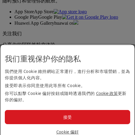
随时预订和管理你的航班。
App Store
App Store
Google Play
Google Play
Huawei App Gallery
huawai os
关注我们
分享你的阿联酋航空体验。
我们重视保护你的隐私
无障碍浏览声明
我們使用 Cookie 維持網站正常運行，進行分析和市場營銷，並為
联系我们
你提供個人化內容。
隐私政策
接受即表示你同意使用此等所有 Cookie。
条款与细则
Cookie 政策
你可以點擊 Cookie 偏好按鈕或隨時透過我們的
Cookie 政策
更新
网络安全
你的偏好。
《现代反奴隶制法案》相关资料公开声明
网站地图
接受
顾客服务标准
© 2026 阿联酋航空集团。保留所有权利
Cookie 偏好