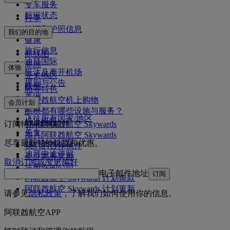
专车服务
航班状态
行李
签证和护照信息
我们的目的地
健康
旅行信息
航线图
迪拜国际
非洲
体验
抵达及离开机场
亚太地区
规则与公告
欧洲
舱等特色
美洲
阿联酋航空机上购物
会员计划
中东
航班都有哪些设施与服务？
飞往所有国家/地区
机上娱乐
订阅特别优惠邮件
登录阿联酋航空 Skywards
美食
加入阿联酋航空 Skywards
我们的候机室
尽享最新特价机票和优惠。
我们的合作伙伴
迪拜中途停留
企业商务奖励
取消订阅或变更偏好
注册你的公司
电子邮件地址
订阅
阿联酋航空 Skywards 计划条款
阿联酋航空 Skywards 计划更新
请参见
隐私政策
，了解我们如何使用你的信息。
阿联酋航空APP