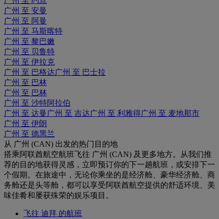
广州 至 约旦
广州 至 安曼
广州 至 阿曼
广州 至 马斯喀特
广州 至 黎巴嫩
广州 至 贝鲁特
广州 至 伊拉克
广州 至 巴格达
广州 至 巴士拉
广州 至 巴林
广州 至 巴林
广州 至 沙特阿拉伯
广州 至 达曼
广州 至 吉达
广州 至 利雅得
广州 至 麦地那市
广州 至 伊朗
广州 至 德黑兰
从 广州 (CAN) 出发的热门目的地
搭乘阿联酋航空航班飞往 广州 (CAN) 及更多地方。从我们推
荐的目的地获得灵感，立即预订你的下一趟航班，或安排下一
个假期。在旅途中，无论你乘坐的是经济舱、豪华经济舱、商
务舱还是头等舱，都可以享受阿联酋航空提供的舒适环境、美
味佳肴和屡获殊荣的娱乐项目。
飞往 迪拜 的航班