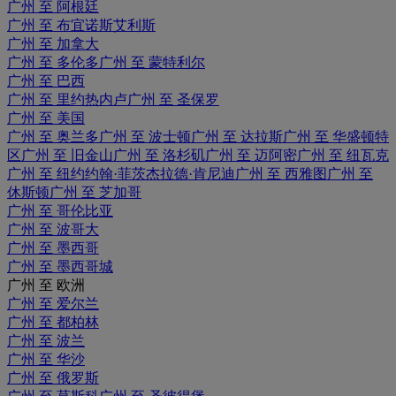
广州 至 阿根廷
广州 至 布宜诺斯艾利斯
广州 至 加拿大
广州 至 多伦多
广州 至 蒙特利尔
广州 至 巴西
广州 至 里约热内卢
广州 至 圣保罗
广州 至 美国
广州 至 奥兰多
广州 至 波士顿
广州 至 达拉斯
广州 至 华盛顿特
区
广州 至 旧金山
广州 至 洛杉矶
广州 至 迈阿密
广州 至 纽瓦克
广州 至 纽约约翰·菲茨杰拉德·肯尼迪
广州 至 西雅图
广州 至
休斯顿
广州 至 芝加哥
广州 至 哥伦比亚
广州 至 波哥大
广州 至 墨西哥
广州 至 墨西哥城
广州 至 欧洲
广州 至 爱尔兰
广州 至 都柏林
广州 至 波兰
广州 至 华沙
广州 至 俄罗斯