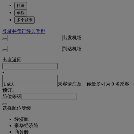
往返
单程
多个城市
登录并预订经典奖励
出发机场
到达机场
出发
返回
-
乘客
请注意：你最多可为 9 名乘客
预订。
舱位等级
选择舱位等级
经济舱
豪华经济舱
商务舱