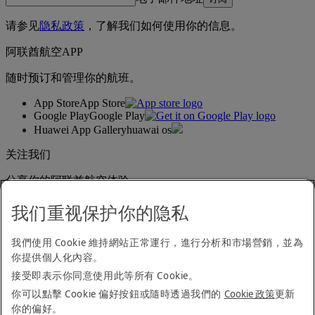
请参见
隐私政策
，了解我们如何使用你的信息。
阿联酋航空APP
随时预订和管理你的航班。
App Store
App Store
Google Play
Google Play
Huawei App Gallery
huawai os
关注我们
分享你的阿联酋航空体验。
我们重视保护你的隐私
无障碍浏览声明
我們使用 Cookie 維持網站正常運行，進行分析和市場營銷，並為
联系我们
你提供個人化內容。
隐私政策
接受即表示你同意使用此等所有 Cookie。
条款与细则
Cookie 政策
你可以點擊 Cookie 偏好按鈕或隨時透過我們的
Cookie 政策
更新
网络安全
你的偏好。