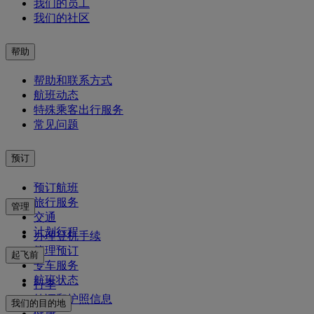
我们的员工
我们的社区
帮助
帮助和联系方式
航班动态
特殊乘客出行服务
常见问题
预订
预订航班
旅行服务
管理
交通
计划行程
办理登机手续
管理预订
起飞前
专车服务
航班状态
行李
签证和护照信息
我们的目的地
健康