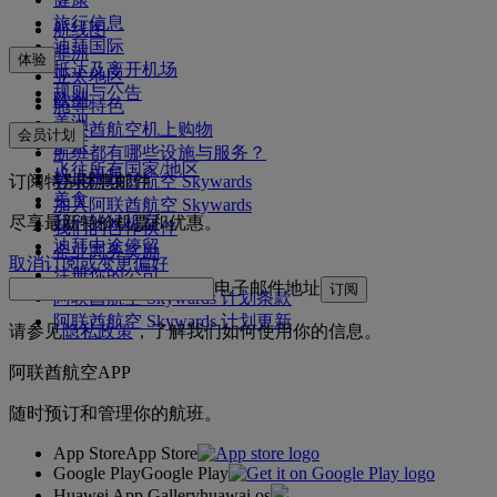
旅行信息
航线图
迪拜国际
非洲
体验
抵达及离开机场
亚太地区
规则与公告
欧洲
舱等特色
美洲
阿联酋航空机上购物
会员计划
中东
航班都有哪些设施与服务？
飞往所有国家/地区
机上娱乐
订阅特别优惠邮件
登录阿联酋航空 Skywards
美食
加入阿联酋航空 Skywards
我们的候机室
尽享最新特价机票和优惠。
我们的合作伙伴
迪拜中途停留
企业商务奖励
取消订阅或变更偏好
注册你的公司
电子邮件地址
订阅
阿联酋航空 Skywards 计划条款
阿联酋航空 Skywards 计划更新
请参见
隐私政策
，了解我们如何使用你的信息。
阿联酋航空APP
随时预订和管理你的航班。
App Store
App Store
Google Play
Google Play
Huawei App Gallery
huawai os