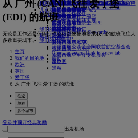
从 广州 (CAN) 飞往 爱丁堡
Skywards Exclusives
Skywards Exclusives
航空公司合作伙伴
工作机会
工作机会 Opens an external
阿联酋航空购物
探索迪拜
商务舱美食
儿童和婴儿餐食
搭乘阿联酋航空的航班，开启畅达旅行
阿联酋航空企业商务奖励
Opens an external link in a new tab
link in a new tab
儿童娱乐
豪华经济舱用餐
阿联酋航空免税商品
飞往迪拜的航班
特殊帮助和请求
你的机上体验
我们的合作伙伴
(EDI) 的航班
我们的地球
经济舱美食
阿联酋航空官方商店
儿童娱乐
北京飞往迪拜
工具和资源
Skywards Rail
运营方面可持续发展
饮料
儿童玩具
广州飞往迪拜
手机和阿联酋航空 APP
里程计算器
环保政策
我们的机队
儿童活动
上海飞往迪拜
取消或变更预订
登录阿联酋航空 Skywards
无论是工作还是休闲，你都可以便捷地搭乘我们的航班飞往大
环境报告
最新目的地
波音777
中断旅行
Skywards+
多数重要城市。
我们的社区
阿联酋航空A380
赫尔辛基
关于阿联酋航空
阿联酋航空基金会
阿联酋航空基金会
阿联酋航空 A350
杭州
主页
Opens an external link in a new tab
阿联酋航空至尊专机服务
岘港
我们的目的地
赞助
座位图
深圳
欧洲
暹粒
英国
爱丁堡
从 广州 飞往 爱丁堡 的航班
往返
单程
多个城市
登录并预订经典奖励
出发机场