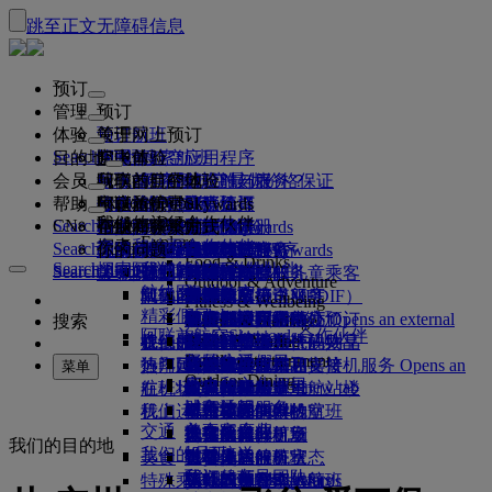
跳至正文
无障碍信息
预订
管理
预订
体验
预订航班
关于网上预订
管理
Search flight
目的地
阿联酋航空应用程序
管理预订
起飞前
空中体验
搜索航班
会员
起飞前
行李
航班都有哪些设施与服务？
阿联酋航空体验
我们的目的地
阿联酋航空最优价格保证
检索预订
航班时刻表
Explore Dubai
帮助
行李信息
签证和护照
你的旅程由此开始
家庭旅行
目的地
阿联酋航空Skywards
旅行信息
舱等特色
特惠机票
座位选择
取消预订
Explore Dubai
我们的旅行合作伙伴
Search flight
CN
查找签证要求
和家人一同出行
飞悦卓越
加入阿联酋航空 Skywards
企业商务奖励
帮助和联系方式
行李信息
阿联酋航空体验
我们的目的地
特别优惠
票价保留
更改预订
危险品手册
头等舱
Explore
空中和地面合作伙伴
探索
Search flight
飞悦卓越
关于我们
注册你的公司
帮助和联系方式
你的问题
阿联酋航空应用程序
签证和护照信息
规划你的家庭旅行
关于阿联酋航空Skywards
最佳票价搜索
选择你的座位
规则与公告
托运行李
商务舱
专车接送服务
亚太地区
Food & Drinks
Search flight
探索阿联酋航空目的地
我们的旅行合作伙伴
Search flight
Search flight
关于我们
常见问题
计划行程
健康
飞悦卓越的理由
企业商务奖励
帮助和联系方式
升级航班
随身行李
美国旅行授权
豪华经济舱
阿联酋航空服务
无成人陪伴的儿童乘客
美洲
会员级别
Outdoor & Adventure
航线图
澳洲航空
阿联酋签证
我们的故事
常见问题
预订酒店
管理专车接送服务
医疗信息表（MEDIF）
购买更多行李额度
经济舱
季节和节日
怀孕
非洲
迪拜航空
注册你的公司
更改或取消
Fitness & Wellbeing
flydubai
精彩假日
旅游项目和活动
预订无障碍旅行
餐食信息
额外托运行李额度
机上舒适用品
无接触旅程
行李额度
媒体中心
欧洲
现金+里程
登录“企业商务奖励”
签证和护照帮助
阿联酋航空办事处预订
媒体中心 Opens an external
搜索
Culture & Heritage
阿联酋航空Skywards合作伙伴
海滩目的地
link in a new tab
Beach & Marine
旅行服务
在线办理登机手续
机上娱乐
我们的候机室
阿联酋禁止携带的物品
迪拜行李服务
儿童和婴儿票价规则
中东
数字会员卡
礼遇
反馈和投诉
我们的网络和代码共享
Family entertainment
集团公司
野外生活假日
迪拜国际机场
行李延误或损坏
热门目的地
迎宾接机服务
值机选项
ice系统中的节目
头等舱贵宾室
儿童安全座椅和摇篮
我的家庭
计划运作方式
行李延误或损坏支持
我们的其他产品
迎宾接机服务 Opens an
菜单
Outdoor Dining
安全
历史和文化假日
external link in a new tab
航班状态
在机场
阿联酋航空 3 号航站楼
ice直播电视
商务舱候机室
飞往伦敦的航班
使用里程
常见问题
迪拜转机服务
特殊帮助和请求
迪拜转机服务
财务透明
城市休闲
机上
我们运营方面的变化
航站楼之间中转
机上Wi-Fi
全球各地的候机室
飞往曼彻斯特的航班
申领里程
行李和丢失财物
交通
负责任企业
美食家度假
抵达及离开机场
儿童娱乐
合作伙伴候机室
携孩子旅行
飞往巴黎的航班
购买里程
近期的旅行更新
准备旅行
我们的目的地
我们的员工
机场接送
美食
班车接送服务
付费使用候机室
携婴儿旅行
飞往米兰的航班
赚取里程
查看你的航班状态
在机场
预订租车
我们的领导团队
Skywards Skysurfers
特殊乘客出行服务
头等舱美食
马哈巴贵宾室
婴儿随身行李限额
飞往巴塞罗那的航班
阿联酋航空Skywards