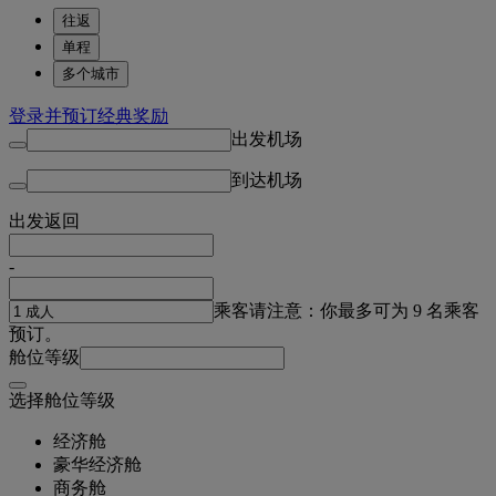
往返
单程
多个城市
登录并预订经典奖励
出发机场
到达机场
出发
返回
-
乘客
请注意：你最多可为 9 名乘客
预订。
舱位等级
选择舱位等级
经济舱
豪华经济舱
商务舱