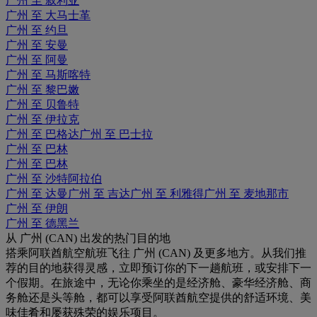
广州 至 叙利亚
广州 至 大马士革
广州 至 约旦
广州 至 安曼
广州 至 阿曼
广州 至 马斯喀特
广州 至 黎巴嫩
广州 至 贝鲁特
广州 至 伊拉克
广州 至 巴格达
广州 至 巴士拉
广州 至 巴林
广州 至 巴林
广州 至 沙特阿拉伯
广州 至 达曼
广州 至 吉达
广州 至 利雅得
广州 至 麦地那市
广州 至 伊朗
广州 至 德黑兰
从 广州 (CAN) 出发的热门目的地
搭乘阿联酋航空航班飞往 广州 (CAN) 及更多地方。从我们推
荐的目的地获得灵感，立即预订你的下一趟航班，或安排下一
个假期。在旅途中，无论你乘坐的是经济舱、豪华经济舱、商
务舱还是头等舱，都可以享受阿联酋航空提供的舒适环境、美
味佳肴和屡获殊荣的娱乐项目。