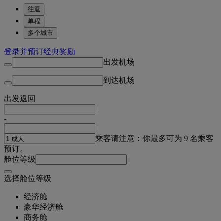
往返
单程
多个城市
登录并预订经典奖励
出发机场
到达机场
出发
返回
-
乘客
请注意：你最多可为 9 名乘客
预订。
舱位等级
选择舱位等级
经济舱
豪华经济舱
商务舱