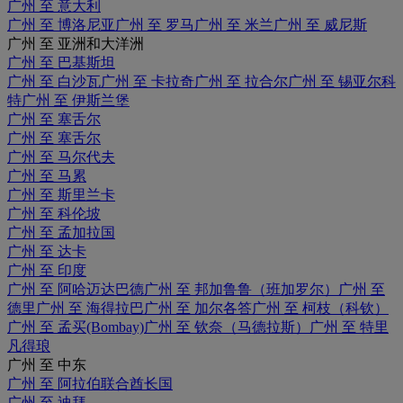
广州 至 意大利
广州 至 博洛尼亚
广州 至 罗马
广州 至 米兰
广州 至 威尼斯
广州 至 亚洲和大洋洲
广州 至 巴基斯坦
广州 至 白沙瓦
广州 至 卡拉奇
广州 至 拉合尔
广州 至 锡亚尔科
特
广州 至 伊斯兰堡
广州 至 塞舌尔
广州 至 塞舌尔
广州 至 马尔代夫
广州 至 马累
广州 至 斯里兰卡
广州 至 科伦坡
广州 至 孟加拉国
广州 至 达卡
广州 至 印度
广州 至 阿哈迈达巴德
广州 至 邦加鲁鲁（班加罗尔）
广州 至
德里
广州 至 海得拉巴
广州 至 加尔各答
广州 至 柯枝（科钦）
广州 至 孟买(Bombay)
广州 至 钦奈（马德拉斯）
广州 至 特里
凡得琅
广州 至 中东
广州 至 阿拉伯联合酋长国
广州 至 迪拜