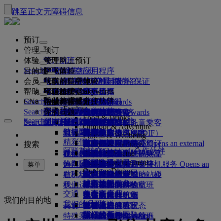
跳至正文
无障碍信息
预订
管理
预订
体验
预订航班
关于网上预订
管理
Search flight
目的地
阿联酋航空应用程序
管理预订
起飞前
空中体验
搜索航班
会员
起飞前
行李
航班都有哪些设施与服务？
阿联酋航空体验
我们的目的地
阿联酋航空最优价格保证
检索预订
航班时刻表
Explore Dubai
帮助
行李信息
签证和护照
你的旅程由此开始
家庭旅行
目的地
阿联酋航空Skywards
旅行信息
舱等特色
特惠机票
座位选择
取消预订
Explore Dubai
我们的旅行合作伙伴
Search flight
CN
查找签证要求
和家人一同出行
飞悦卓越
加入阿联酋航空 Skywards
企业商务奖励
帮助和联系方式
行李信息
阿联酋航空体验
我们的目的地
特别优惠
票价保留
更改预订
危险品手册
头等舱
Explore
空中和地面合作伙伴
探索
Search flight
飞悦卓越
关于我们
注册你的公司
帮助和联系方式
你的问题
阿联酋航空应用程序
签证和护照信息
规划你的家庭旅行
关于阿联酋航空Skywards
最佳票价搜索
选择你的座位
规则与公告
托运行李
商务舱
专车接送服务
亚太地区
Food & Drinks
Search flight
探索阿联酋航空目的地
我们的旅行合作伙伴
Search flight
Search flight
关于我们
常见问题
计划行程
健康
飞悦卓越的理由
企业商务奖励
帮助和联系方式
升级航班
随身行李
美国旅行授权
豪华经济舱
阿联酋航空服务
无成人陪伴的儿童乘客
美洲
会员级别
Outdoor & Adventure
航线图
澳洲航空
阿联酋签证
我们的故事
常见问题
预订酒店
管理专车接送服务
医疗信息表（MEDIF）
购买更多行李额度
经济舱
季节和节日
怀孕
非洲
迪拜航空
注册你的公司
更改或取消
Fitness & Wellbeing
flydubai
精彩假日
旅游项目和活动
预订无障碍旅行
餐食信息
额外托运行李额度
机上舒适用品
无接触旅程
行李额度
媒体中心
欧洲
现金+里程
登录“企业商务奖励”
签证和护照帮助
阿联酋航空办事处预订
媒体中心 Opens an external
搜索
Culture & Heritage
阿联酋航空Skywards合作伙伴
海滩目的地
link in a new tab
Beach & Marine
旅行服务
在线办理登机手续
机上娱乐
我们的候机室
阿联酋禁止携带的物品
迪拜行李服务
儿童和婴儿票价规则
中东
数字会员卡
礼遇
反馈和投诉
我们的网络和代码共享
Family entertainment
集团公司
野外生活假日
迪拜国际机场
行李延误或损坏
热门目的地
迎宾接机服务
值机选项
ice系统中的节目
头等舱贵宾室
儿童安全座椅和摇篮
我的家庭
计划运作方式
行李延误或损坏支持
我们的其他产品
迎宾接机服务 Opens an
菜单
Outdoor Dining
安全
历史和文化假日
external link in a new tab
航班状态
在机场
阿联酋航空 3 号航站楼
ice直播电视
商务舱候机室
飞往伦敦的航班
使用里程
常见问题
迪拜转机服务
特殊帮助和请求
迪拜转机服务
财务透明
城市休闲
机上
我们运营方面的变化
航站楼之间中转
机上Wi-Fi
全球各地的候机室
飞往曼彻斯特的航班
申领里程
行李和丢失财物
交通
负责任企业
美食家度假
抵达及离开机场
儿童娱乐
合作伙伴候机室
携孩子旅行
飞往巴黎的航班
购买里程
近期的旅行更新
准备旅行
我们的目的地
我们的员工
机场接送
美食
班车接送服务
付费使用候机室
携婴儿旅行
飞往米兰的航班
赚取里程
查看你的航班状态
在机场
预订租车
我们的领导团队
Skywards Skysurfers
特殊乘客出行服务
头等舱美食
马哈巴贵宾室
婴儿随身行李限额
飞往巴塞罗那的航班
阿联酋航空Skywards