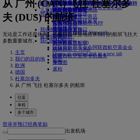
从 广州 (CAN) 飞往 杜塞尔多
Skywards Exclusives
Skywards Exclusives
航空公司合作伙伴
工作机会
工作机会 Opens an external
阿联酋航空购物
探索迪拜
商务舱美食
儿童和婴儿餐食
搭乘阿联酋航空的航班，开启畅达旅行
阿联酋航空企业商务奖励
Opens an external link in a new tab
link in a new tab
儿童娱乐
豪华经济舱用餐
阿联酋航空免税商品
飞往迪拜的航班
特殊帮助和请求
你的机上体验
我们的合作伙伴
夫 (DUS) 的航班
我们的地球
经济舱美食
阿联酋航空官方商店
儿童娱乐
北京飞往迪拜
工具和资源
Skywards Rail
运营方面可持续发展
饮料
儿童玩具
广州飞往迪拜
手机和阿联酋航空 APP
里程计算器
环保政策
我们的机队
儿童活动
上海飞往迪拜
取消或变更预订
登录阿联酋航空 Skywards
无论是工作还是休闲，你都可以便捷地搭乘我们的航班飞往大
环境报告
最新目的地
波音777
中断旅行
Skywards+
多数重要城市。
我们的社区
阿联酋航空A380
赫尔辛基
关于阿联酋航空
阿联酋航空基金会
阿联酋航空基金会
阿联酋航空 A350
杭州
主页
Opens an external link in a new tab
阿联酋航空至尊专机服务
岘港
我们的目的地
赞助
座位图
深圳
欧洲
暹粒
德国
杜塞尔多夫
从 广州 飞往 杜塞尔多夫 的航班
往返
单程
多个城市
登录并预订经典奖励
出发机场