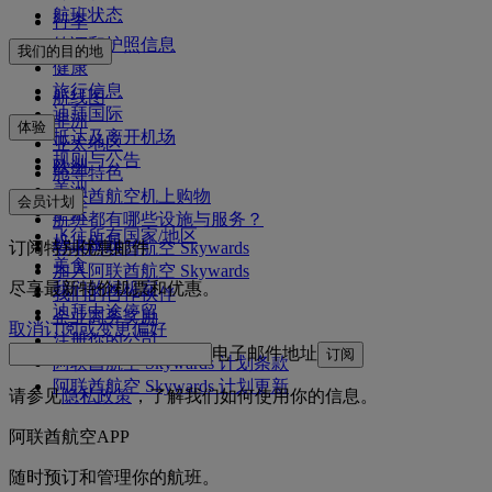
航班状态
行李
签证和护照信息
我们的目的地
健康
旅行信息
航线图
迪拜国际
非洲
体验
抵达及离开机场
亚太地区
规则与公告
欧洲
舱等特色
美洲
阿联酋航空机上购物
会员计划
中东
航班都有哪些设施与服务？
飞往所有国家/地区
机上娱乐
订阅特别优惠邮件
登录阿联酋航空 Skywards
美食
加入阿联酋航空 Skywards
我们的候机室
尽享最新特价机票和优惠。
我们的合作伙伴
迪拜中途停留
企业商务奖励
取消订阅或变更偏好
注册你的公司
电子邮件地址
订阅
阿联酋航空 Skywards 计划条款
阿联酋航空 Skywards 计划更新
请参见
隐私政策
，了解我们如何使用你的信息。
阿联酋航空APP
随时预订和管理你的航班。