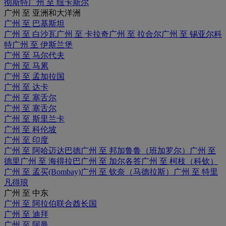
彻斯特
广州 至 纽卡斯尔
广州 至 亚洲和大洋洲
广州 至 巴基斯坦
广州 至 白沙瓦
广州 至 卡拉奇
广州 至 拉合尔
广州 至 锡亚尔科
特
广州 至 伊斯兰堡
广州 至 马尔代夫
广州 至 马累
广州 至 孟加拉国
广州 至 达卡
广州 至 塞舌尔
广州 至 塞舌尔
广州 至 斯里兰卡
广州 至 科伦坡
广州 至 印度
广州 至 阿哈迈达巴德
广州 至 邦加鲁鲁（班加罗尔）
广州 至
德里
广州 至 海得拉巴
广州 至 加尔各答
广州 至 柯枝（科钦）
广州 至 孟买(Bombay)
广州 至 钦奈（马德拉斯）
广州 至 特里
凡得琅
广州 至 中东
广州 至 阿拉伯联合酋长国
广州 至 迪拜
广州 至 阿曼