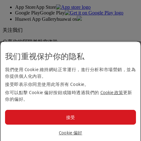
App Store
App Store
Google Play
Google Play
Huawei App Gallery
huawai os
关注我们
分享你的阿联酋航空体验。
我们重视保护你的隐私
无障碍浏览声明
我們使用 Cookie 維持網站正常運行，進行分析和市場營銷，並為
联系我们
你提供個人化內容。
隐私政策
接受即表示你同意使用此等所有 Cookie。
条款与细则
Cookie 政策
你可以點擊 Cookie 偏好按鈕或隨時透過我們的
Cookie 政策
更新
网络安全
你的偏好。
《现代反奴隶制法案》相关资料公开声明
网站地图
接受
顾客服务标准
© 2026 阿联酋航空集团。保留所有权利
Cookie 偏好