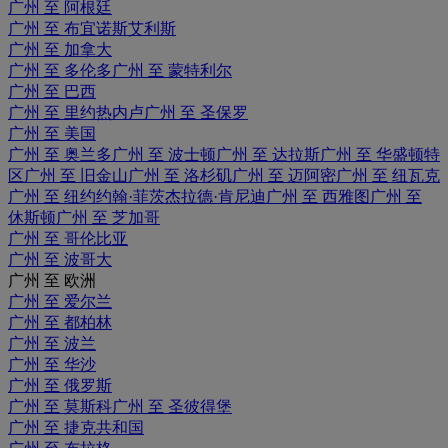
广州 至 阿根廷
广州 至 布宜诺斯艾利斯
广州 至 加拿大
广州 至 多伦多
广州 至 蒙特利尔
广州 至 巴西
广州 至 里约热内卢
广州 至 圣保罗
广州 至 美国
广州 至 奥兰多
广州 至 波士顿
广州 至 达拉斯
广州 至 华盛顿特
区
广州 至 旧金山
广州 至 洛杉矶
广州 至 迈阿密
广州 至 纽瓦克
广州 至 纽约约翰·菲茨杰拉德·肯尼迪
广州 至 西雅图
广州 至
休斯顿
广州 至 芝加哥
广州 至 哥伦比亚
广州 至 波哥大
广州 至 欧洲
广州 至 爱尔兰
广州 至 都柏林
广州 至 波兰
广州 至 华沙
广州 至 俄罗斯
广州 至 莫斯科
广州 至 圣彼得堡
广州 至 捷克共和国