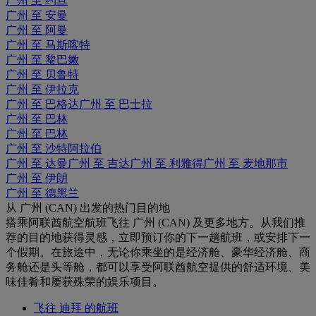
广州 至 约旦
广州 至 安曼
广州 至 阿曼
广州 至 马斯喀特
广州 至 黎巴嫩
广州 至 贝鲁特
广州 至 伊拉克
广州 至 巴格达
广州 至 巴士拉
广州 至 巴林
广州 至 巴林
广州 至 沙特阿拉伯
广州 至 达曼
广州 至 吉达
广州 至 利雅得
广州 至 麦地那市
广州 至 伊朗
广州 至 德黑兰
从 广州 (CAN) 出发的热门目的地
搭乘阿联酋航空航班飞往 广州 (CAN) 及更多地方。从我们推
荐的目的地获得灵感，立即预订你的下一趟航班，或安排下一
个假期。在旅途中，无论你乘坐的是经济舱、豪华经济舱、商
务舱还是头等舱，都可以享受阿联酋航空提供的舒适环境、美
味佳肴和屡获殊荣的娱乐项目。
飞往 迪拜 的航班