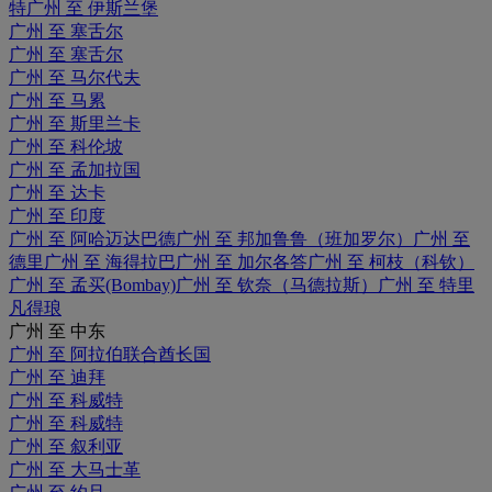
特
广州 至 伊斯兰堡
广州 至 塞舌尔
广州 至 塞舌尔
广州 至 马尔代夫
广州 至 马累
广州 至 斯里兰卡
广州 至 科伦坡
广州 至 孟加拉国
广州 至 达卡
广州 至 印度
广州 至 阿哈迈达巴德
广州 至 邦加鲁鲁（班加罗尔）
广州 至
德里
广州 至 海得拉巴
广州 至 加尔各答
广州 至 柯枝（科钦）
广州 至 孟买(Bombay)
广州 至 钦奈（马德拉斯）
广州 至 特里
凡得琅
广州 至 中东
广州 至 阿拉伯联合酋长国
广州 至 迪拜
广州 至 科威特
广州 至 科威特
广州 至 叙利亚
广州 至 大马士革