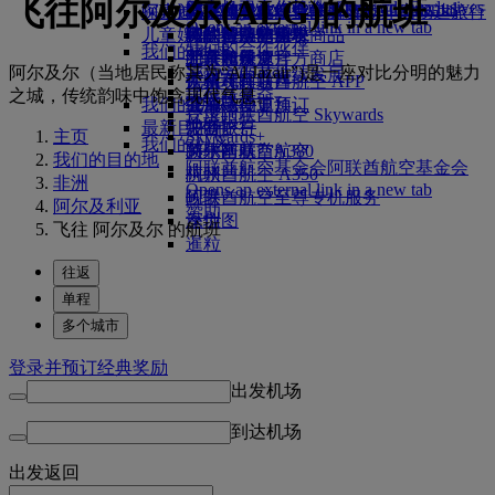
飞往阿尔及尔(ALG)的航班
Skywards Exclusives
Skywards Exclusives
航空公司合作伙伴
工作机会
工作机会 Opens an external
阿联酋航空购物
探索迪拜
商务舱美食
儿童和婴儿餐食
搭乘阿联酋航空的航班，开启畅达旅行
阿联酋航空企业商务奖励
Opens an external link in a new tab
link in a new tab
儿童娱乐
豪华经济舱用餐
阿联酋航空免税商品
飞往迪拜的航班
特殊帮助和请求
你的机上体验
我们的合作伙伴
我们的地球
经济舱美食
阿联酋航空官方商店
儿童娱乐
北京飞往迪拜
工具和资源
Skywards Rail
阿尔及尔（当地居民称其为“Al Jazair”)是一座对比分明的魅力
运营方面可持续发展
饮料
儿童玩具
广州飞往迪拜
手机和阿联酋航空 APP
里程计算器
之城，传统韵味中饱含现代气息。
环保政策
我们的机队
儿童活动
上海飞往迪拜
取消或变更预订
登录阿联酋航空 Skywards
环境报告
最新目的地
波音777
中断旅行
主页
Skywards+
我们的社区
阿联酋航空A380
赫尔辛基
关于阿联酋航空
我们的目的地
阿联酋航空基金会
阿联酋航空基金会
阿联酋航空 A350
杭州
非洲
Opens an external link in a new tab
阿联酋航空至尊专机服务
岘港
阿尔及利亚
赞助
座位图
深圳
飞往 阿尔及尔 的航班
暹粒
往返
单程
多个城市
登录并预订经典奖励
出发机场
到达机场
出发
返回