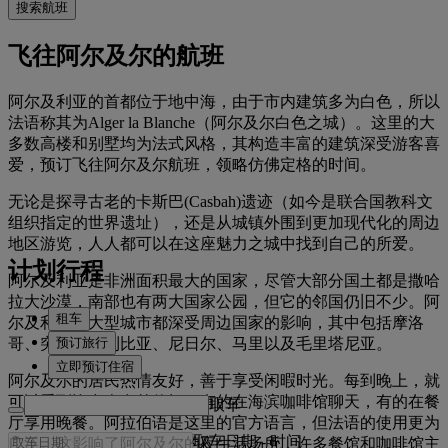
搜索航班
飞往阿尔及尔的航班
阿尔及利亚的首都位于地中海，由于市内建筑多为白色，所以
法语称其为Alger la Blanche（阿尔及尔白色之城）。这里的大
多数高楼和别墅均为法式风格，其构造丰富的建筑深受游客喜
爱，预订飞往阿尔及尔航班，领略仿佛定格的时间。
无论是探寻古老的卡斯巴(Casbah)遗迹（如今是联合国教科文
组织指定的世界遗址），还是从城镇外围到更加现代化的周边
地区游览，人人都可以在这座魅力之城中找到自己的所爱。
计划行程
阿尔及利亚是非洲面积最大的国家，尽管大部分国土都是撒哈
拉大沙漠，南部也有两大国家公园，但它的邻国仍旧不少。阿
租车
尔及利亚的大型城市都深受周边国家的影响，其中包括摩洛
预订旅行
哥、突尼斯、利比亚、尼日尔、马里以及毛里塔尼亚。
立即预订住宿
阿尔及尔的居民热情友好，善于享受闲暇时光。每到晚上，就
可以看到许多人在外休闲，有的在海滨咖啡馆聊天，有的在餐
取车
厅享用晚餐。阿拉伯语是这里的官方语言，但法语的使用更为
取车日期
-
时间
广泛。这影响了阿尔及尔的夜生活场所，许多餐馆和咖啡馆主