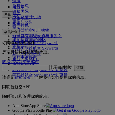
健康
旅行信息
航线图
迪拜国际
非洲
体验
抵达及离开机场
亚太地区
规则与公告
欧洲
舱等特色
美洲
阿联酋航空机上购物
会员计划
中东
航班都有哪些设施与服务？
飞往所有国家/地区
机上娱乐
订阅特别优惠邮件
登录阿联酋航空 Skywards
美食
加入阿联酋航空 Skywards
我们的候机室
尽享最新特价机票和优惠。
我们的合作伙伴
迪拜中途停留
企业商务奖励
取消订阅或变更偏好
注册你的公司
电子邮件地址
订阅
阿联酋航空 Skywards 计划条款
阿联酋航空 Skywards 计划更新
请参见
隐私政策
，了解我们如何使用你的信息。
阿联酋航空APP
随时预订和管理你的航班。
App Store
App Store
Google Play
Google Play