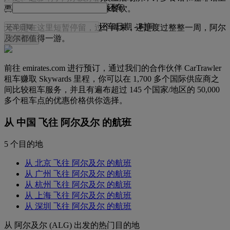
还车
要提供法式、中东和北非风味餐饮。
还车日期
-
时间
无论是在这里短暂停留，过个周末，还是度过整整一周，阿尔
及尔都值得一游。
查看价格
前往 emirates.com 进行预订，通过我们的合作伙伴 CarTrawler
租车赚取 Skywards 里程，你可以在 1,700 多个国际供应商之
间比较租车服务，并且有遍布超过 145 个国家/地区的 50,000
多个租车点的优惠价格供你选择。
从 中国 飞往 阿尔及尔 的航班
5 个目的地
从 北京 飞往 阿尔及尔 的航班
从 广州 飞往 阿尔及尔 的航班
从 杭州 飞往 阿尔及尔 的航班
从 上海 飞往 阿尔及尔 的航班
从 深圳 飞往 阿尔及尔 的航班
从 阿尔及尔 (ALG) 出发的热门目的地