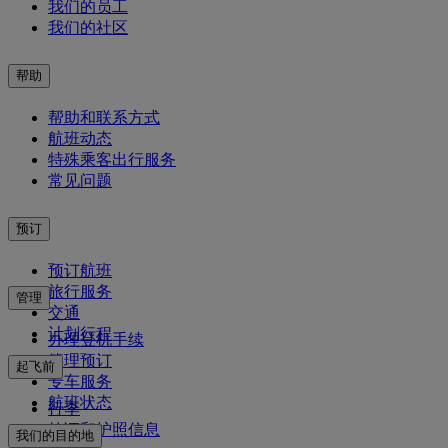
我们的员工
我们的社区
帮助
帮助和联系方式
航班动态
特殊乘客出行服务
常见问题
预订
预订航班
旅行服务
管理
交通
计划行程
办理登机手续
管理预订
起飞前
专车服务
航班状态
行李
签证和护照信息
我们的目的地