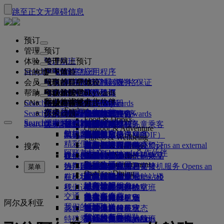
跳至正文
无障碍信息
预订
管理
预订
体验
预订航班
关于网上预订
管理
Search flight
目的地
阿联酋航空应用程序
管理预订
起飞前
空中体验
搜索航班
会员
起飞前
行李
航班都有哪些设施与服务？
阿联酋航空体验
我们的目的地
阿联酋航空最优价格保证
检索预订
航班时刻表
Explore Dubai
帮助
行李信息
签证和护照
你的旅程由此开始
家庭旅行
目的地
阿联酋航空Skywards
旅行信息
舱等特色
特惠机票
座位选择
取消预订
Explore Dubai
我们的旅行合作伙伴
Search flight
CN
查找签证要求
和家人一同出行
飞悦卓越
加入阿联酋航空 Skywards
企业商务奖励
帮助和联系方式
行李信息
阿联酋航空体验
我们的目的地
特别优惠
票价保留
更改预订
危险品手册
头等舱
Explore
空中和地面合作伙伴
探索
Search flight
飞悦卓越
关于我们
注册你的公司
帮助和联系方式
你的问题
阿联酋航空应用程序
签证和护照信息
规划你的家庭旅行
关于阿联酋航空Skywards
最佳票价搜索
选择你的座位
规则与公告
托运行李
商务舱
专车接送服务
亚太地区
Food & Drinks
Search flight
探索阿联酋航空目的地
我们的旅行合作伙伴
Search flight
Search flight
关于我们
常见问题
计划行程
健康
飞悦卓越的理由
企业商务奖励
帮助和联系方式
升级航班
随身行李
美国旅行授权
豪华经济舱
阿联酋航空服务
无成人陪伴的儿童乘客
美洲
会员级别
Outdoor & Adventure
航线图
澳洲航空
阿联酋签证
我们的故事
常见问题
预订酒店
管理专车接送服务
医疗信息表（MEDIF）
购买更多行李额度
经济舱
季节和节日
怀孕
非洲
迪拜航空
注册你的公司
更改或取消
Fitness & Wellbeing
flydubai
精彩假日
旅游项目和活动
预订无障碍旅行
餐食信息
额外托运行李额度
机上舒适用品
无接触旅程
行李额度
媒体中心
欧洲
现金+里程
登录“企业商务奖励”
签证和护照帮助
阿联酋航空办事处预订
媒体中心 Opens an external
搜索
Culture & Heritage
阿联酋航空Skywards合作伙伴
海滩目的地
link in a new tab
Beach & Marine
旅行服务
在线办理登机手续
机上娱乐
我们的候机室
阿联酋禁止携带的物品
迪拜行李服务
儿童和婴儿票价规则
中东
数字会员卡
礼遇
反馈和投诉
我们的网络和代码共享
Family entertainment
集团公司
野外生活假日
迪拜国际机场
行李延误或损坏
热门目的地
迎宾接机服务
值机选项
ice系统中的节目
头等舱贵宾室
儿童安全座椅和摇篮
我的家庭
计划运作方式
行李延误或损坏支持
我们的其他产品
迎宾接机服务 Opens an
菜单
Outdoor Dining
安全
历史和文化假日
external link in a new tab
航班状态
在机场
阿联酋航空 3 号航站楼
ice直播电视
商务舱候机室
飞往伦敦的航班
使用里程
常见问题
迪拜转机服务
特殊帮助和请求
迪拜转机服务
财务透明
城市休闲
机上
我们运营方面的变化
航站楼之间中转
机上Wi-Fi
全球各地的候机室
飞往曼彻斯特的航班
申领里程
行李和丢失财物
交通
负责任企业
美食家度假
抵达及离开机场
儿童娱乐
合作伙伴候机室
携孩子旅行
飞往巴黎的航班
购买里程
近期的旅行更新
准备旅行
阿尔及利亚
我们的员工
机场接送
美食
班车接送服务
付费使用候机室
携婴儿旅行
飞往米兰的航班
赚取里程
查看你的航班状态
在机场
预订租车
我们的领导团队
Skywards Skysurfers
特殊乘客出行服务
头等舱美食
马哈巴贵宾室
婴儿随身行李限额
飞往巴塞罗那的航班
阿联酋航空Skywards