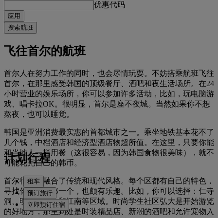
优惠代码
应用
搜索航班
飞往首尔的航班
首尔人在努力工作的同时，也会尽情玩耍。不妨搭乘航班飞往
首尔，在那里感受韩国的顶级餐厅、酒吧和夜生活场所。在24
小时营业的娱乐场所，你可以参加许多活动，比如，玩电脑游
戏、唱卡拉OK。很明显，首尔是座不夜城。当然如果你不想
熬夜，也可以睡觉。
韩国是亚洲消费最实惠的首都城市之一。乘坐地铁基本花不了
几个钱，中档酒店和经济型酒店物超所值。在这里，只要你能
和当地人一样用餐（这很容易，因为韩国食物很美味），就不
计划行程
可能花完自己的韩币。
首尔很好地融合了传统和现代风格。每个区都有自己的特色，
租车
寻找你喜欢的那一个，也颇有乐趣。比如，你可以选择：仁寺
预订旅行
洞、明洞、龙山和江南等区域。时尚学生社区弘大是开始游览
立即预订住宿
的好地方，那里到处是时装精品店、新潮的酒吧和允许宠物入