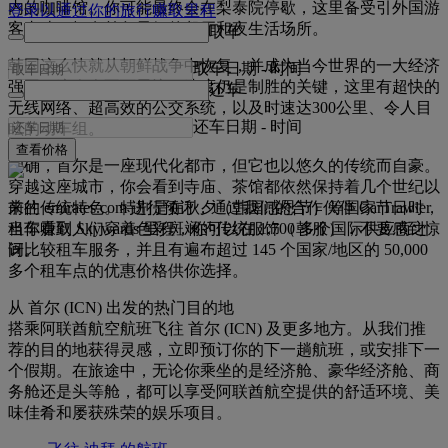
内的咖啡馆。你可能最终会在梨泰院停歇，这里备受引外国游
登录以通过你的旅行赚取里程
客青睐，拥有首尔最好的餐厅和夜生活场所。
取车
韩国这么快就从朝鲜战争中恢复，并成为当今世界的一大经济
取车日期
-
时间
强国，这令人不可思议。速度仍是制胜的关键，这里有超快的
还车
无线网络、超高效的公交系统，以及时速达300公里、令人目
还车日期
-
时间
眩的动车组。
查看价格
的确，首尔是一座现代化都市，但它也以悠久的传统而自豪。
穿越这座城市，你会看到寺庙、茶馆都依然保持着几个世纪以
前往 emirates.com 进行预订，通过我们的合作伙伴 CarTrawler
来的传统特色。特别是在秋夕（韩国感恩节）等国家节日时，
租车赚取 Skywards 里程，你可以在 1,700 多个国际供应商之
当你看到人们穿着色彩斑斓的传统服饰（韩服），不要感到惊
间比较租车服务，并且有遍布超过 145 个国家/地区的 50,000
讶。
多个租车点的优惠价格供你选择。
从 首尔 (ICN) 出发的热门目的地
搭乘阿联酋航空航班飞往 首尔 (ICN) 及更多地方。从我们推
荐的目的地获得灵感，立即预订你的下一趟航班，或安排下一
个假期。在旅途中，无论你乘坐的是经济舱、豪华经济舱、商
务舱还是头等舱，都可以享受阿联酋航空提供的舒适环境、美
味佳肴和屡获殊荣的娱乐项目。