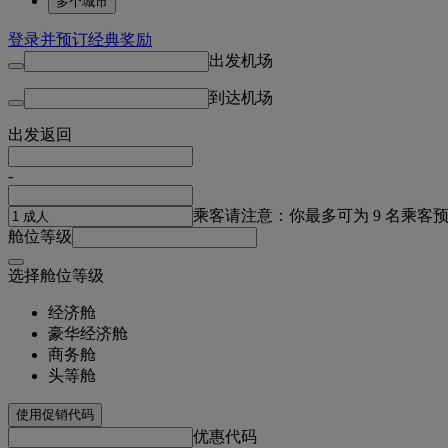
多个城市
登录并预订经典奖励
出发机场
到达机场
出发
返回
-
乘客
请注意：你最多可为 9 名乘客
舱位等级
选择舱位等级
经济舱
豪华经济舱
商务舱
头等舱
使用促销代码
优惠代码