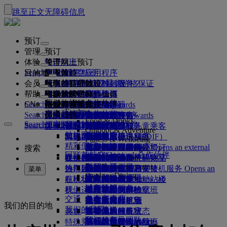
跳至正文
无障碍信息
预订
管理
预订
体验
预订航班
关于网上预订
管理
Search flight
目的地
阿联酋航空应用程序
管理预订
起飞前
空中体验
搜索航班
会员
起飞前
行李
航班都有哪些设施与服务？
阿联酋航空体验
我们的目的地
阿联酋航空最优价格保证
检索预订
航班时刻表
Explore Dubai
帮助
行李信息
签证和护照
你的旅程由此开始
家庭旅行
目的地
阿联酋航空Skywards
旅行信息
舱等特色
特惠机票
座位选择
取消预订
Explore Dubai
我们的旅行合作伙伴
Search flight
CN
查找签证要求
和家人一同出行
飞悦卓越
加入阿联酋航空 Skywards
企业商务奖励
帮助和联系方式
行李信息
阿联酋航空体验
我们的目的地
特别优惠
票价保留
更改预订
危险品手册
头等舱
Explore
空中和地面合作伙伴
探索
Search flight
飞悦卓越
关于我们
注册你的公司
帮助和联系方式
你的问题
阿联酋航空应用程序
签证和护照信息
规划你的家庭旅行
关于阿联酋航空Skywards
最佳票价搜索
选择你的座位
规则与公告
托运行李
商务舱
专车接送服务
亚太地区
Food & Drinks
Search flight
探索阿联酋航空目的地
我们的旅行合作伙伴
Search flight
Search flight
关于我们
常见问题
计划行程
健康
飞悦卓越的理由
企业商务奖励
帮助和联系方式
升级航班
随身行李
美国旅行授权
豪华经济舱
阿联酋航空服务
无成人陪伴的儿童乘客
美洲
会员级别
Outdoor & Adventure
航线图
澳洲航空
阿联酋签证
我们的故事
常见问题
预订酒店
管理专车接送服务
医疗信息表（MEDIF）
购买更多行李额度
经济舱
季节和节日
怀孕
非洲
迪拜航空
注册你的公司
更改或取消
Fitness & Wellbeing
flydubai
精彩假日
旅游项目和活动
预订无障碍旅行
餐食信息
额外托运行李额度
机上舒适用品
无接触旅程
行李额度
媒体中心
欧洲
现金+里程
登录“企业商务奖励”
签证和护照帮助
阿联酋航空办事处预订
媒体中心 Opens an external
搜索
Culture & Heritage
阿联酋航空Skywards合作伙伴
海滩目的地
link in a new tab
Beach & Marine
旅行服务
在线办理登机手续
机上娱乐
我们的候机室
阿联酋禁止携带的物品
迪拜行李服务
儿童和婴儿票价规则
中东
数字会员卡
礼遇
反馈和投诉
我们的网络和代码共享
Family entertainment
集团公司
野外生活假日
迪拜国际机场
行李延误或损坏
热门目的地
迎宾接机服务
值机选项
ice系统中的节目
头等舱贵宾室
儿童安全座椅和摇篮
我的家庭
计划运作方式
行李延误或损坏支持
我们的其他产品
迎宾接机服务 Opens an
菜单
Outdoor Dining
安全
历史和文化假日
external link in a new tab
航班状态
在机场
阿联酋航空 3 号航站楼
ice直播电视
商务舱候机室
飞往伦敦的航班
使用里程
常见问题
迪拜转机服务
特殊帮助和请求
迪拜转机服务
财务透明
城市休闲
机上
我们运营方面的变化
航站楼之间中转
机上Wi-Fi
全球各地的候机室
飞往曼彻斯特的航班
申领里程
行李和丢失财物
交通
负责任企业
美食家度假
抵达及离开机场
儿童娱乐
合作伙伴候机室
携孩子旅行
飞往巴黎的航班
购买里程
近期的旅行更新
准备旅行
我们的目的地
我们的员工
机场接送
美食
班车接送服务
付费使用候机室
携婴儿旅行
飞往米兰的航班
赚取里程
查看你的航班状态
在机场
预订租车
我们的领导团队
Skywards Skysurfers
特殊乘客出行服务
头等舱美食
马哈巴贵宾室
婴儿随身行李限额
飞往巴塞罗那的航班
阿联酋航空Skywards