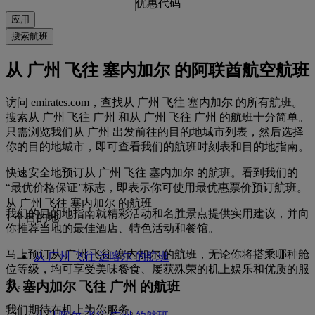
优惠代码
应用
搜索航班
从 广州 飞往 塞内加尔 的阿联酋航空航班
访问 emirates.com，查找从 广州 飞往 塞内加尔 的所有航班。
搜索从 广州 飞往 广州 和从 广州 飞往 广州 的航班十分简单。
只需浏览我们从 广州 出发前往的目的地城市列表，然后选择
你的目的地城市，即可查看我们的航班时刻表和目的地指南。
快速安全地预订从 广州 飞往 塞内加尔 的航班。看到我们的
“最优价格保证”标志，即表示你可使用最优惠票价预订航班。
从 广州 飞往 塞内加尔 的航班
我们的目的地指南就精彩活动和名胜景点提供实用建议，并向
1 个目的地
你推荐当地的最佳酒店、特色活动和餐馆。
马上预订从 广州 飞往 塞内加尔 的航班，无论你将搭乘哪种舱
从 广州 飞往 达喀尔 的航班
位等级，均可享受美味餐食、屡获殊荣的机上娱乐和优质的服
务。
从 塞内加尔 飞往 广州 的航班
我们期待在机上为你服务。