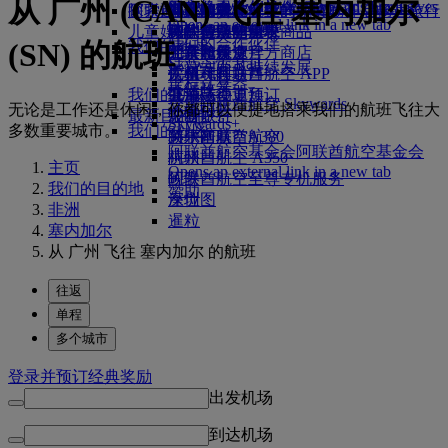
从 广州 (CAN) 飞往 塞内加尔
Skywards Exclusives
Skywards Exclusives
航空公司合作伙伴
工作机会
工作机会 Opens an external
阿联酋航空购物
探索迪拜
商务舱美食
儿童和婴儿餐食
搭乘阿联酋航空的航班，开启畅达旅行
阿联酋航空企业商务奖励
Opens an external link in a new tab
link in a new tab
儿童娱乐
豪华经济舱用餐
阿联酋航空免税商品
飞往迪拜的航班
特殊帮助和请求
你的机上体验
我们的合作伙伴
(SN) 的航班
我们的地球
经济舱美食
阿联酋航空官方商店
儿童娱乐
北京飞往迪拜
工具和资源
Skywards Rail
运营方面可持续发展
饮料
儿童玩具
广州飞往迪拜
手机和阿联酋航空 APP
里程计算器
环保政策
我们的机队
儿童活动
上海飞往迪拜
取消或变更预订
登录阿联酋航空 Skywards
无论是工作还是休闲，你都可以便捷地搭乘我们的航班飞往大
环境报告
最新目的地
波音777
中断旅行
Skywards+
多数重要城市。
我们的社区
阿联酋航空A380
赫尔辛基
关于阿联酋航空
阿联酋航空基金会
阿联酋航空基金会
阿联酋航空 A350
杭州
主页
Opens an external link in a new tab
阿联酋航空至尊专机服务
岘港
我们的目的地
赞助
座位图
深圳
非洲
暹粒
塞内加尔
从 广州 飞往 塞内加尔 的航班
往返
单程
多个城市
登录并预订经典奖励
出发机场
到达机场