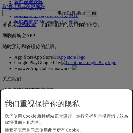
迪拜中途停留
企业商务奖励
取消订阅或变更偏好
注册你的公司
电子邮件地址
订阅
阿联酋航空 Skywards 计划条款
阿联酋航空 Skywards 计划更新
请参见
隐私政策
，了解我们如何使用你的信息。
阿联酋航空APP
随时预订和管理你的航班。
App Store
App Store
Google Play
Google Play
Huawei App Gallery
huawai os
关注我们
分享你的阿联酋航空体验。
我们重视保护你的隐私
无障碍浏览声明
我們使用 Cookie 維持網站正常運行，進行分析和市場營銷，並為
联系我们
你提供個人化內容。
隐私政策
接受即表示你同意使用此等所有 Cookie。
条款与细则