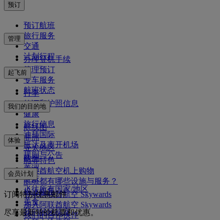
预订
预订航班
旅行服务
管理
交通
计划行程
办理登机手续
管理预订
起飞前
专车服务
航班状态
行李
签证和护照信息
我们的目的地
健康
旅行信息
航线图
迪拜国际
非洲
体验
抵达及离开机场
亚太地区
规则与公告
欧洲
舱等特色
美洲
阿联酋航空机上购物
会员计划
中东
航班都有哪些设施与服务？
飞往所有国家/地区
机上娱乐
订阅特别优惠邮件
登录阿联酋航空 Skywards
美食
加入阿联酋航空 Skywards
我们的候机室
尽享最新特价机票和优惠。
我们的合作伙伴