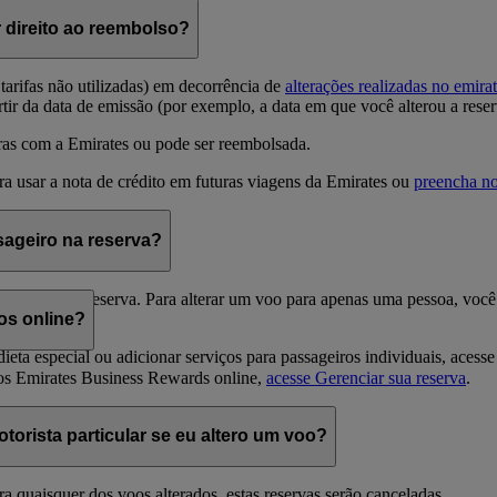
r direito ao reembolso?
tarifas não utilizadas) em decorrência de
alterações realizadas no emira
rtir da data de emissão (por exemplo, a data em que você alterou a reser
uras com a Emirates ou pode ser reembolsada.
a usar a nota de crédito em futuras viagens da Emirates ou
preencha no
sageiro na reserva?
passageiros da reserva. Para alterar um voo para apenas uma pessoa, voc
os online?
ieta especial ou adicionar serviços para passageiros individuais, acess
os Emirates Business Rewards online,
acesse Gerenciar sua reserva
.
orista particular se eu altero um voo?
ra quaisquer dos voos alterados, estas reservas serão canceladas.