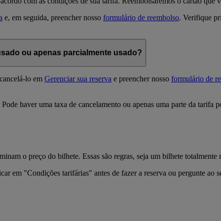
 acordo com as condições de sua tarifa. Reembolsaremos o cartão que v
a
e, em seguida, preencher nosso
formulário de reembolso
. Verifique p
usado ou apenas parcialmente usado?
 cancelá-lo em
Gerenciar sua reserva
e preencher nosso
formulário de r
m. Pode haver uma taxa de cancelamento ou apenas uma parte da tarifa 
minam o preço do bilhete. Essas são regras, seja um bilhete totalmente 
clicar em "Condições tarifárias" antes de fazer a reserva ou pergunte ao 