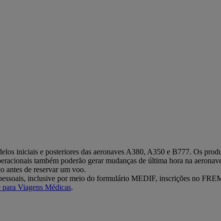
elos iniciais e posteriores das aeronaves A380, A350 e B777. Os produt
operacionais também poderão gerar mudanças de última hora na aerona
co antes de reservar um voo.
es pessoais, inclusive por meio do formulário MEDIF, inscrições no F
e para Viagens Médicas
.