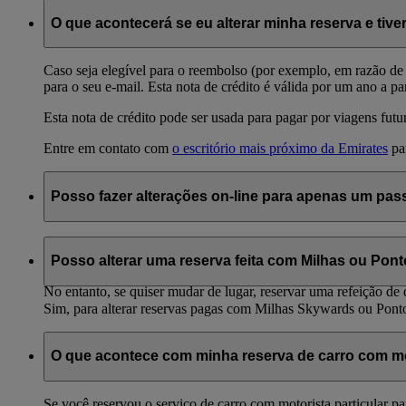
O que acontecerá se eu alterar minha reserva e tive
Caso seja elegível para o reembolso (por exemplo, em razão de 
para o seu e-mail. Esta nota de crédito é válida por um ano a pa
Esta nota de crédito pode ser usada para pagar por viagens fut
Entre em contato com
o escritório mais próximo da Emirates
par
Posso fazer alterações on-line para apenas um pas
Não. Todas as alterações feitas on-line aplicam-se a todos os 
fez sua reserva.
Posso alterar uma reserva feita com Milhas ou Pont
No entanto, se quiser mudar de lugar, reservar uma refeição de d
Sim, para alterar reservas pagas com Milhas Skywards ou Pont
O que acontece com minha reserva de carro com mot
Se você reservou o serviço de carro com motorista particular pa