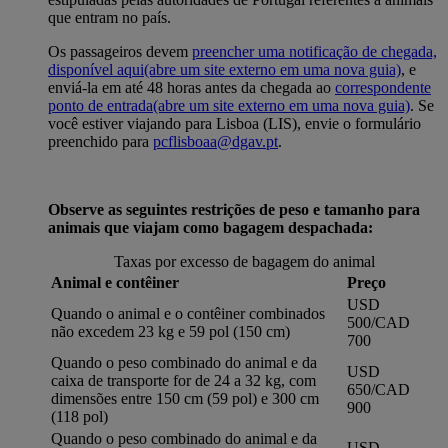
que entram no país.
Os passageiros devem
preencher uma notificação de chegada,
disponível aqui
(abre um site externo em uma nova guia)
, e
enviá-la em até 48 horas antes da chegada ao
correspondente
ponto de entrada
(abre um site externo em uma nova guia)
. Se
você estiver viajando para Lisboa (LIS), envie o formulário
preenchido para
pcflisboaa@dgav.pt
.
Observe as seguintes restrições de peso e tamanho para
animais que viajam como bagagem despachada:
Taxas por excesso de bagagem do animal
Animal e contêiner
Preço
USD
Quando o animal e o contêiner combinados
500/CAD
não excedem 23 kg e 59 pol (150 cm)
700
Quando o peso combinado do animal e da
USD
caixa de transporte for de 24 a 32 kg, com
650/CAD
dimensões entre 150 cm (59 pol) e 300 cm
900
(118 pol)
Quando o peso combinado do animal e da
USD