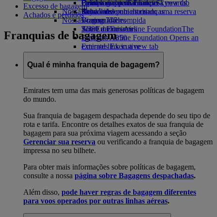
Opens an external link in a new tab
Drinks
Brinquedos para crianças
Política ambiental
Fazer login no Emirates Skywards
Celular e app da Emirates
Excesso de bagagem
Nossa frota
Atividades para as crianças
Relatórios ambientais
Skywards+
Cancelando ou alterando uma reserva
Achados e perdidos
Nossas comunidades
Boeing 777
Viagem interrompida
A380 da Emirates
The Emirates Airline Foundation
Sobre a Emirates
The
Franquias de bagagem
Emirates A350
Emirates Airline Foundation Opens an
Emirates Executive
external link in a new tab
Mapas de assentos
Patrocínios
Qual é minha franquia de bagagem?
Emirates tem uma das mais generosas políticas de bagagem
do mundo.
Sua franquia de bagagem despachada depende do seu tipo de
rota e tarifa. Encontre os detalhes exatos de sua franquia de
bagagem para sua próxima viagem acessando a seção
Gerenciar sua reserva
ou verificando a franquia de bagagem
impressa no seu bilhete.
Para obter mais informações sobre políticas de bagagem,
consulte a nossa
página sobre Bagagens despachadas
.
Além disso,
pode haver regras de bagagem diferentes
para voos operados por outras linhas aéreas
.