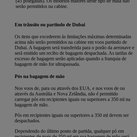
(45 polegadas). Os modelos maiores deste tipo de mala não
serão permitidos na cabine.
Em trânsito ou partindo de Dubai
Os itens que excederem às limitações máximas determinadas
acima não serão permitidos na cabine em voos partindo de
Dubai. A bagagem será transferida para o porão da aeronave e
será emitido um recibo de bagagem despachada. As tarifas de
excesso de bagagem serão aplicadas quando a franquia de
bagagem de mão for ultrapassada.
Pós na bagagem de mão
Nos voos de, para ou através dos EUA, e nos voos de ou
através da Austrália e Nova Zelândia, não é permitido
carregar pós em recipientes iguais ou superiores a 350 ml na
bagagem de mão.
Pós em recipientes iguais ou superiores a 350 ml devem ser
despachados.
Dependendo do último ponto de partida, qualquer pó em
recipientes de mais de 350 ml em sua bagagem de mão será