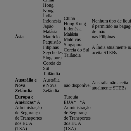
Hong
Kong
Índia
China
Indonésia
Nenhum tipo de líqu
Hong Kong
Japão
é permitido na baga
Indonésia
Malásia
de mão
Malásia
Ásia
Maurício
nas Filipinas
Maldivas
Paquistão
Singapura
Filipinas
A Índia atualmente n
Coreia do Sul
Seychelles
aceita STEBs
Tailândia
Singapura
Coreia do
Sul
Tailândia
Austrália e
Austrália
Austrália não aceita
Nova
e Nova
não disponível
atualmente STEBs
Zelândia
Zelândia
Europa e
Turquia
Américas
*
A
EUA* *
A
Administração
Administração
de Segurança
de Segurança
de Transportes
de Transportes
dos EUA
dos EUA
(TSA)
(TSA)