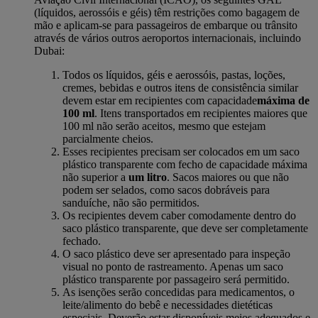
(líquidos, aerossóis e géis) têm restrições como bagagem de
mão e aplicam-se para passageiros de embarque ou trânsito
através de vários outros aeroportos internacionais, incluindo
Dubai:
Todos os líquidos, géis e aerossóis, pastas, loções,
cremes, bebidas e outros itens de consistência similar
devem estar em recipientes com capacidade
máxima de
100 ml
. Itens transportados em recipientes maiores que
100 ml não serão aceitos, mesmo que estejam
parcialmente cheios.
Esses recipientes precisam ser colocados em um saco
plástico transparente com fecho de capacidade máxima
não superior a
um litro
. Sacos maiores ou que não
podem ser selados, como sacos dobráveis para
sanduíche, não são permitidos.
Os recipientes devem caber comodamente dentro do
saco plástico transparente, que deve ser completamente
fechado.
O saco plástico deve ser apresentado para inspeção
visual no ponto de rastreamento. Apenas um saco
plástico transparente por passageiro será permitido.
As isenções serão concedidas para medicamentos, o
leite/alimento do bebê e necessidades dietéticas
especiais. Deverão estar disponíveis meios adequados e