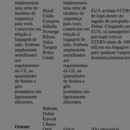
implementou
implementou
uma série de
uma série de
Brasil
EUA aceitam STEB
medidas de
medidas de
União
de lojas dentro do
segurança
segurança
Europeia
saguão do aeroporto 
para voos
para voos
Islândia
Dubai. Chegando ao
comerciais em
comerciais em
Noruega
EUA, os passageiros
relação à
relação à
Rússia
precisam colocar
bagagem de
bagagem de
Suíça
STEBS (mais de 100
mão. Embora
mão. Embora
Turquia
ml) em sua bagagem
amplamente
amplamente
Reino
para qualquer viage
semelhantes
semelhantes
Unido
doméstica/internacion
aos
aos
regulamentos
regulamentos
da UE, as
da UE, as
quantidades
quantidades
de fluidos e
de fluidos e
géis
géis
permitidos são
permitidos são
ligeiramente
ligeiramente
diferentes.
diferentes.
Bahrain
Dubai
Kuwait
Líbano
Oriente
Omã
Dubai
Não disponível