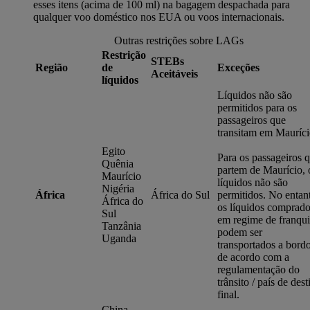
esses itens (acima de 100 ml) na bagagem despachada para
qualquer voo doméstico nos EUA ou voos internacionais.
Outras restrições sobre LAGs
Restrição
STEBs
Região
de
Exceções
Aceitáveis
líquidos
Líquidos não são
permitidos para os
passageiros que
transitam em Mauríci
Egito
Para os passageiros 
Quênia
partem de Maurício, 
Maurício
líquidos não são
Nigéria
África
África do Sul
permitidos. No entan
África do
os líquidos comprad
Sul
em regime de franqu
Tanzânia
podem ser
Uganda
transportados a bord
de acordo com a
regulamentação do
trânsito / país de dest
final.
China