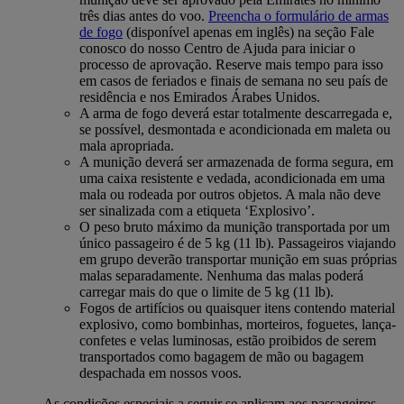
três dias antes do voo.
Preencha o formulário de armas
de fogo
(disponível apenas em inglês) na seção Fale
conosco do nosso Centro de Ajuda para iniciar o
processo de aprovação. Reserve mais tempo para isso
em casos de feriados e finais de semana no seu país de
residência e nos Emirados Árabes Unidos.
A arma de fogo deverá estar totalmente descarregada e,
se possível, desmontada e acondicionada em maleta ou
mala apropriada.
A munição deverá ser armazenada de forma segura, em
uma caixa resistente e vedada, acondicionada em uma
mala ou rodeada por outros objetos. A mala não deve
ser sinalizada com a etiqueta ‘Explosivo’.
O peso bruto máximo da munição transportada por um
único passageiro é de 5 kg (11 lb). Passageiros viajando
em grupo deverão transportar munição em suas próprias
malas separadamente. Nenhuma das malas poderá
carregar mais do que o limite de 5 kg (11 lb).
Fogos de artifícios ou quaisquer itens contendo material
explosivo, como bombinhas, morteiros, foguetes, lança-
confetes e velas luminosas, estão proibidos de serem
transportados como bagagem de mão ou bagagem
despachada em nossos voos.
As condições especiais a seguir se aplicam aos passageiros