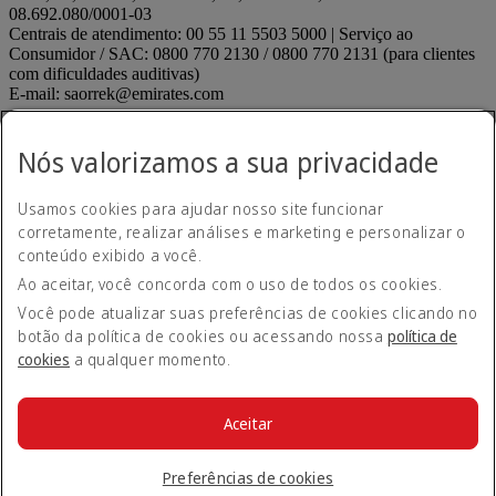
08.692.080/0001-03
Centrais de atendimento: 00 55 11 5503 5000 | Serviço ao
Consumidor / SAC: 0800 770 2130 / 0800 770 2131 (para clientes
com dificuldades auditivas)
E-mail: saorrek@emirates.com
Declaração de acessibilidade
Contate-nos
Nós valorizamos a sua privacidade
Política de privacidade
Termos e condições
Usamos cookies para ajudar nosso site funcionar
Política de Cookies
corretamente, realizar análises e marketing e personalizar o
Segurança cibernética
Declaração de transparência relativa à Lei sobre Escravidão
conteúdo exibido a você.
Moderna
Ao aceitar, você concorda com o uso de todos os cookies.
Mapa do site
ANAC regulados
ANAC regulados Opens an external link in
Você pode atualizar suas preferências de cookies clicando no
a new tab
botão da política de cookies ou acessando nossa
política de
Desempenho de pontualidade
cookies
a qualquer momento.
Envie uma sugestão ou reclamação
Envie uma sugestão ou
reclamação Opens an external link in a new tab
Menores desacompanhados
Menores desacompanhados
Aceitar
Opens an external link in a new tab
© 2026 Grupo Emirates. Todos os direitos reservados.
Preferências de cookies