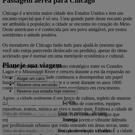
Passagem aérea para Chicago
Chicago é a terceira maior cidade dos Estados Unidos e tem um
encanto especial que é só seu. Uma grande parte desse encanto pode
ser atribuída à população; a cidade se encontra no coração do Meio-
Oeste americano e é conhecida por seu povo amigável, por rostos
sorridentes e atitude positiva.
Os moradores de Chicago farão tudo para ajudá-lo (mesmo que
você não esteja parecendo deslocado ou perdido), apesar do ritmo
acelerado que é normal em uma metrópole econômica e cultural.
Planeje sua viagem
Chicago começou como um ponto estratégico entre os Grandes
Lagos e o Mississippi River e cresceu durante a era da expansão no
Oeste Americano. A cidade continuou a desempenhar um papel
Alugar um carro
fundamental conectando o leste e o oeste durante os anos 1800
Reserve uma excursão
como um eixo ferroviário e centro econômico em crescimento.
Reserve sua estadia hoje mesmo
Agora, a cidade realmente é um berço de cultura, repleto de museus
Coleta
de primeira categoria, restaurantes, salas de concertos, equipes
esportivas, teatros, música ao vivo e muito mais. Embora a cidade de
Data de retirada
-
Horário
Chicago tenha um lado tradicional, com costumes antigos que
Entrega
seguem firmes, há também uma energia jovem e vibrante liderada
por profissionais urbanos que estão entrando em áreas novas, tanto
Data de devolução
-
Horário
com relação aos locais para viver quanto em seu trabalho. É a cidade