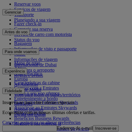
Reservar voos
Serviços de viagem
Gerenciar
Transporte
Planejando a sua viagem
Fazer check-in
Gerencie sua reserva
Antes do voo
Serviço de carro com motorista
Status do voo
Bagagem
Informações de visto e passaporte
Para onde voamos
Saúde
Informações de viagem
Mapa de rotas
Internacional de Dubai
África
De e para o aeroporto
Experiência
Ásia e Pacífico
Regras e avisos
Europa
Características da cabine
As Américas
Compre com a Emirates
Oriente Médio
Fidelidade
O que o seu voo oferece
Voos para todos os países/territórios
Entretenimento a bordo
Inscreva-se para obter ofertas especiais
Fazer login no Emirates Skywards
Refeições
Associe-se ao Emirates Skywards
Nossos lounges
Economize com as nossas últimas ofertas e tarifas.
Nossos parceiros
Escala em Dubai
Benefícios Business Rewards
Cancelar assinatura ou alterar preferências
Registre a sua empresa já
Endereço de e-mail
Inscrever-se
Regras do programa Emirates Skywards